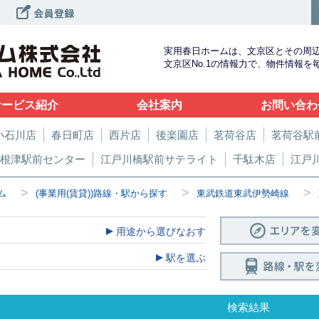
実用春日ホームは、文京区とその周
文京区No.1の情報力で、物件情報
サービス紹介
会社案内
お問い合わ
小石川店
春日町店
西片店
後楽園店
茗荷谷店
茗荷谷駅
根津駅前センター
江戸川橋駅前サテライト
千駄木店
江戸
>
>
>
ム
(事業用(賃貸))路線・駅から探す
東武鉄道東武伊勢崎線
用途から選びなおす
駅を選ぶ
検索結果