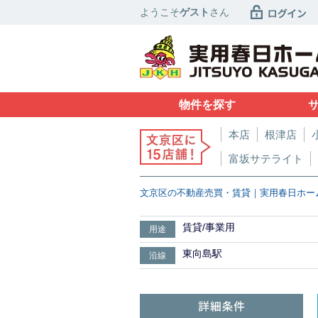
ようこそ
ゲスト
さん
物件を探す
本店
根津店
富坂サテライト
文京区の不動産売買・賃貸｜実用春日ホー
賃貸/事業用
用途
東向島駅
沿線