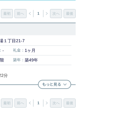
最初
前へ
1
次へ
最後
１丁目21-7
：
-
礼金：
1ヶ月
2階
築年：
築49年
22分
最初
前へ
1
次へ
最後