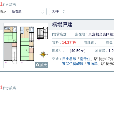
1
件が該当
表示
新着順
30件
橋場戸建
[賃貸店舗]
所在地：
東京都台東区橋場
賃料：
14.3
万円
管理費：
-
敷金
間取り：
- （40.50㎡）
所在階：
1-
交通：
日比谷線
「
南千住
」駅 徒歩17分
東武伊勢崎線
「
東向島
」駅 徒歩
1
件が該当