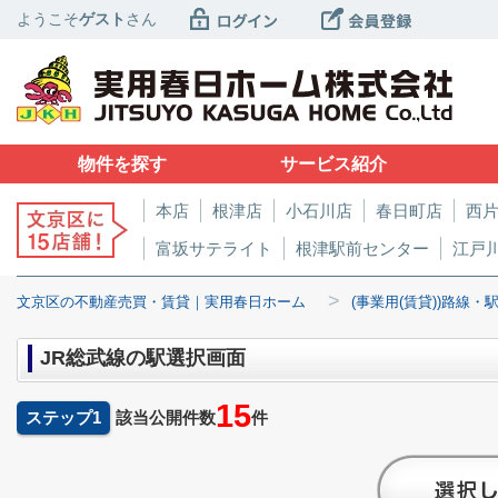
ようこそ
ゲスト
さん
物件を探す
サービス紹介
本店
根津店
小石川店
春日町店
西
富坂サテライト
根津駅前センター
江戸
>
文京区の不動産売買・賃貸｜実用春日ホーム
(事業用(賃貸))路線・
JR総武線の駅選択画面
15
ステップ1
該当公開件数
件