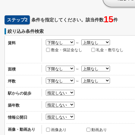
15
ステップ2
条件を指定してください。該当件数
件
絞り込み条件検索
～
賃料
敷金・保証金なし
礼金・敷引なし
～
面積
～
坪数
駅からの徒歩
築年数
情報公開日
画像・動画あり
画像あり
動画あり