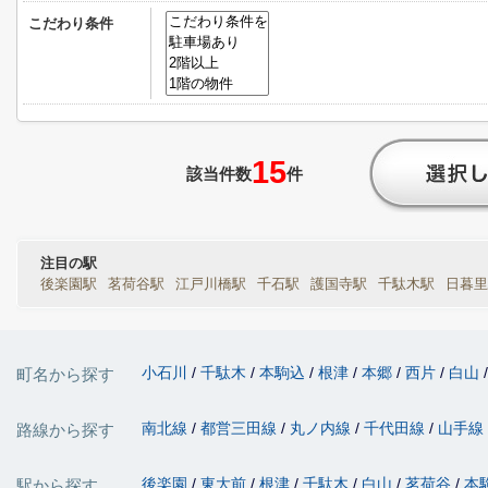
こだわり条件
15
該当件数
件
注目の駅
後楽園駅
茗荷谷駅
江戸川橋駅
千石駅
護国寺駅
千駄木駅
日暮里
小石川
千駄木
本駒込
根津
本郷
西片
白山
町名から探す
南北線
都営三田線
丸ノ内線
千代田線
山手線
路線から探す
後楽園
東大前
根津
千駄木
白山
茗荷谷
本
駅から探す