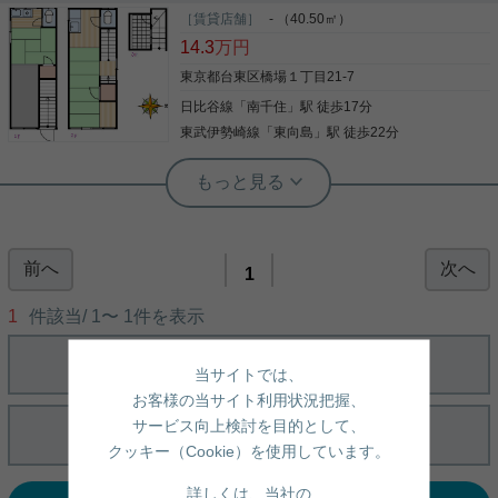
［賃貸店舗］
- （40.50㎡）
14.3
万円
東京都台東区橋場１丁目21-7
日比谷線
「
南千住
」駅 徒歩17分
東武伊勢崎線
「
東向島
」駅 徒歩22分
根津店（実用根津ホーム株式会社 本店） スタッフ高橋
最上階 2駅利用可 2沿線利用可 礼金1ヶ
月 即入居可
前へ
次へ
店舗・事務所・民泊等の利用可能です。 １Fは土間
1
があるため、室内に自転車やバイク等がおけます。
今回、リフォーム可能ですので、お好きな間取りに
1
件該当/
1
〜
1
件を表示
カスタムOK！ ※躯体等の変更は不可となります。
リフォーム希望の場合は、貸主の承諾が必要となり
ます。 ご興味ある方は、実用根津ホームまでご連絡
当サイトでは、
写真(9)
下さい。 随時見学可能です。
お客様の当サイト利用状況把握、
詳細を見る
サービス向上検討を目的として、
クッキー（Cookie）を使用しています。
詳しくは、当社の