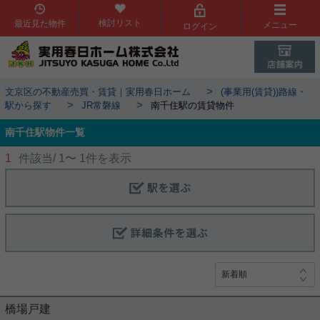
検討リスト
最近見た物件
メニュー
ログイン
>
文京区の不動産売買・賃貸｜実用春日ホーム
(事業用(賃貸))路線・
>
>
駅から探す
JR常磐線
南千住駅の賃貸物件
南千住駅物件一覧
1
件該当/
1
〜
1
件を表示
橋場戸建