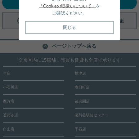
選択中の条件でお問い合わせ
「Cookieの取扱いについて」
を
ご確認ください。
閉じる
ページトップへ戻る
文京区内に15店舗！売買も賃貸も全店で承ります
本店
根津店
小石川店
春日町店
西片店
後楽園店
茗荷谷店
茗荷谷駅前センター
白山店
千石店