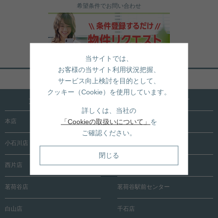
希望条件でお問い合わせ
当サイトでは、
お客様の当サイト利用状況把握、
ページトップへ戻る
サービス向上検討を目的として、
クッキー（Cookie）を使用しています。
文京区内に15店舗！売買も賃貸も全店で承ります
詳しくは、当社の
「Cookieの取扱いについて」
を
本店
根津店
ご確認ください。
小石川店
春日町店
閉じる
西片店
後楽園店
茗荷谷店
茗荷谷駅前センター
白山店
千石店