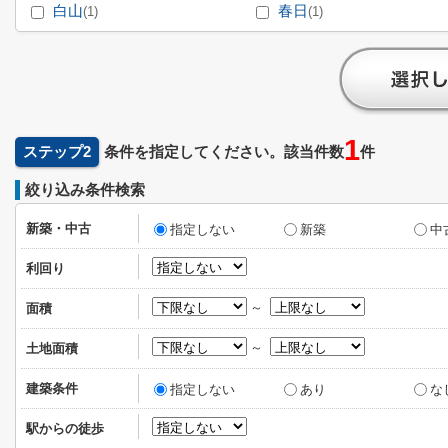
白山
春日
(1)
(1)
1
ステップ2
条件を指定してください。該当件数
件
絞り込み条件検索
新築・中古
指定しない
新築
中
利回り
～
面積
～
土地面積
建築条件
指定しない
あり
な
駅からの徒歩