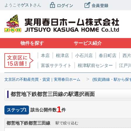
ようこそ
ゲスト
さん
物件を探す
サービス紹介
本店
根津店
小石川店
春日町店
西
富坂サテライト
根津駅前センター
江戸
>
文京区の不動産売買・賃貸｜実用春日ホーム
(投資)路線・駅から探
都営地下鉄都営三田線の駅選択画面
1
ステップ1
該当公開件数
件
都営地下鉄都営三田線
駅で絞り込む