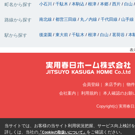
小石川
千駄木
本駒込
根津
本郷
西片
白山
町名から探す
南北線
都営三田線
丸ノ内線
千代田線
山手線
路線から探す
後楽園
東大前
千駄木
根津
白山
茗荷谷
本
駅から探す
表
会員登録
来店予約
物件
会社案内
利用規約
本人確認のお願
Copyright(c) 実用春
当サイトでは、お客様の当サイト利用状況把握、サービス向上検討を目
詳しくは、当社の
をご確認ください。
「Cookieの取扱いについて」