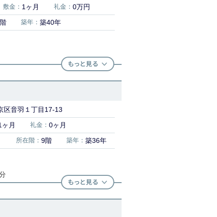
敷金：
1ヶ月
礼金：
0万円
9階
築年：
築40年
区音羽１丁目17-13
1ヶ月
礼金：
0ヶ月
）
所在階：
9階
築年：
築36年
4分