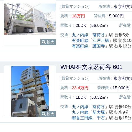
[賃貸マンション]
所在地：
東京都文京
賃料：
18
万円
管理費：
5,000円
間取り：
2LDK （56.02㎡）
所在階
交通：
丸ノ内線
「
茗荷谷
」駅 徒歩5分
有楽町線
「
江戸川橋
」駅 徒歩1
有楽町線
「
護国寺
」駅 徒歩13分
WHARF文京茗荷谷 601
[賃貸マンション]
所在地：
東京都文京
賃料：
23.4
万円
管理費：
15,000円
間取り：
1LDK （50.32㎡）
所在階
交通：
丸ノ内線
「
茗荷谷
」駅 徒歩10分
丸ノ内線
「
新大塚
」駅 徒歩9分
都営三田線
「
千石
」駅 徒歩15分