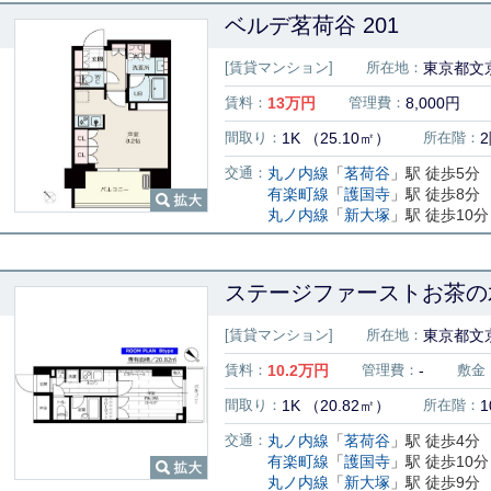
ベルデ茗荷谷 201
[賃貸マンション]
所在地：
東京都文京
賃料：
13
万円
管理費：
8,000円
間取り：
1K （25.10㎡）
所在階：
交通：
丸ノ内線
「
茗荷谷
」駅 徒歩5分
有楽町線
「
護国寺
」駅 徒歩8分
丸ノ内線
「
新大塚
」駅 徒歩10分
ステージファーストお茶の水
[賃貸マンション]
所在地：
東京都文
賃料：
10.2
万円
管理費：
-
敷金
間取り：
1K （20.82㎡）
所在階：
1
交通：
丸ノ内線
「
茗荷谷
」駅 徒歩4分
有楽町線
「
護国寺
」駅 徒歩10分
丸ノ内線
「
新大塚
」駅 徒歩9分