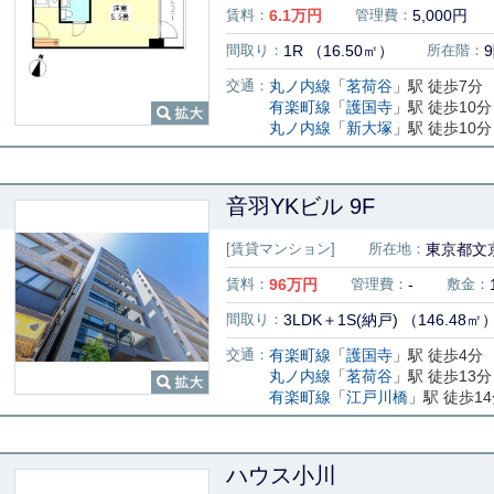
賃料：
6.1
万円
管理費：
5,000円
間取り：
1R （16.50㎡）
所在階：
交通：
丸ノ内線
「
茗荷谷
」駅 徒歩7分
有楽町線
「
護国寺
」駅 徒歩10分
丸ノ内線
「
新大塚
」駅 徒歩10分
音羽YKビル 9F
[賃貸マンション]
所在地：
東京都文京
賃料：
96
万円
管理費：
-
敷金：
間取り：
3LDK＋1S(納戸) （146.48㎡
交通：
有楽町線
「
護国寺
」駅 徒歩4分
丸ノ内線
「
茗荷谷
」駅 徒歩13分
有楽町線
「
江戸川橋
」駅 徒歩1
ハウス小川