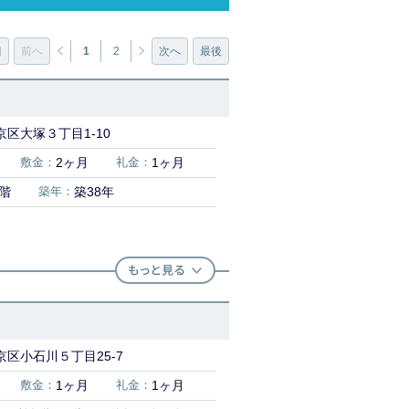
初
前へ
1
2
次へ
最後
区大塚３丁目1-10
敷金：
2ヶ月
礼金：
1ヶ月
3階
築年：
築38年
区小石川５丁目25-7
敷金：
1ヶ月
礼金：
1ヶ月