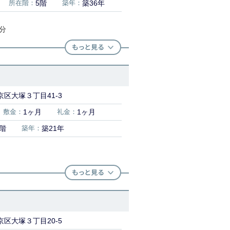
所在階：
5階
築年：
築36年
9分
区大塚３丁目41-3
敷金：
1ヶ月
礼金：
1ヶ月
1階
築年：
築21年
区大塚３丁目20-5