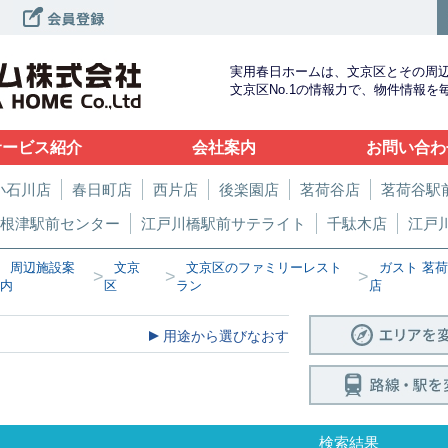
実用春日ホームは、文京区とその周
文京区No.1の情報力で、物件情報
サービス紹介
会社案内
お問い合わ
小石川店
春日町店
西片店
後楽園店
茗荷谷店
茗荷谷駅
根津駅前センター
江戸川橋駅前サテライト
千駄木店
江戸
周辺施設案
文京
文京区のファミリーレスト
ガスト 茗
>
>
>
内
区
ラン
店
用途から選びなおす
検索結果