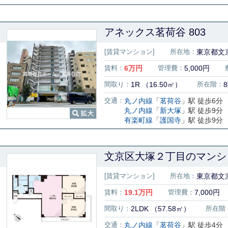
アネックス茗荷谷 803
[賃貸マンション]
所在地：
東京都文京
賃料：
6
万円
管理費：
5,000円
間取り：
1R （16.50㎡）
所在階：
交通：
丸ノ内線
「
茗荷谷
」駅 徒歩6分
丸ノ内線
「
新大塚
」駅 徒歩9分
有楽町線
「
護国寺
」駅 徒歩9分
文京区大塚２丁目のマンショ
[賃貸マンション]
所在地：
東京都文京
賃料：
19.1
万円
管理費：
7,000円
間取り：
2LDK （57.58㎡）
所在階
交通：
丸ノ内線
「
茗荷谷
」駅 徒歩4分