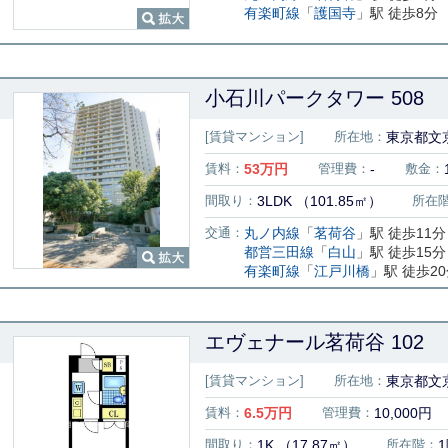
有楽町線
「
護国寺
」駅 徒歩8分
小石川パークタワー 508
[賃貸マンション]
所在地：
東京都文京
賃料：
53
万円
管理費：
-
敷金：
間取り：
3LDK （101.85㎡）
所在
交通：
丸ノ内線
「
茗荷谷
」駅 徒歩11分
都営三田線
「
白山
」駅 徒歩15分
有楽町線
「
江戸川橋
」駅 徒歩2
エヴェナール茗荷谷 102
[賃貸マンション]
所在地：
東京都文京
賃料：
6.5
万円
管理費：
10,000円
間取り：
1K （17.87㎡）
所在階：