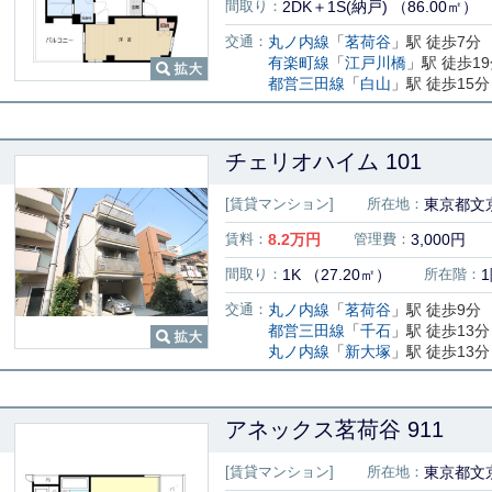
間取り：
2DK＋1S(納戸) （86.00㎡）
交通：
丸ノ内線
「
茗荷谷
」駅 徒歩7分
有楽町線
「
江戸川橋
」駅 徒歩1
都営三田線
「
白山
」駅 徒歩15分
チェリオハイム 101
[賃貸マンション]
所在地：
東京都文京
賃料：
8.2
万円
管理費：
3,000円
間取り：
1K （27.20㎡）
所在階：
交通：
丸ノ内線
「
茗荷谷
」駅 徒歩9分
都営三田線
「
千石
」駅 徒歩13分
丸ノ内線
「
新大塚
」駅 徒歩13分
アネックス茗荷谷 911
[賃貸マンション]
所在地：
東京都文京