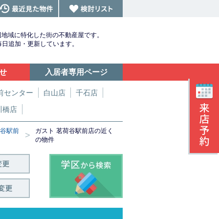
辺地域に特化した街の不動産屋です。
を毎日追加・更新しています。
せ
入居者専用ページ
前センター
白山店
千石店
川橋店
荷谷駅前
ガスト 茗荷谷駅前店の近く
>
の物件