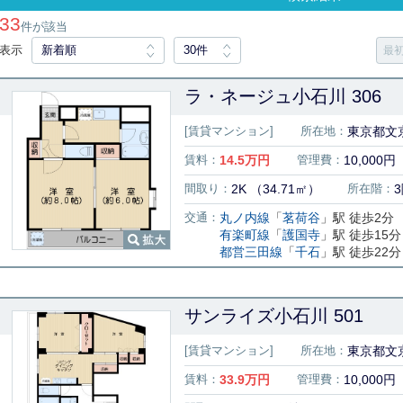
33
件が該当
表示
新着順
30件
最
ラ・ネージュ小石川 306
[賃貸マンション]
所在地：
東京都文京
賃料：
14.5
万円
管理費：
10,000円
間取り：
2K （34.71㎡）
所在階：
交通：
丸ノ内線
「
茗荷谷
」駅 徒歩2分
有楽町線
「
護国寺
」駅 徒歩15分
都営三田線
「
千石
」駅 徒歩22分
サンライズ小石川 501
[賃貸マンション]
所在地：
東京都文京
賃料：
33.9
万円
管理費：
10,000円