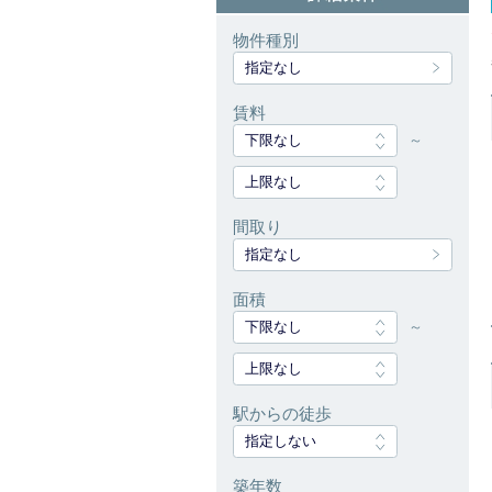
物件種別
指定なし
賃料
下限なし
～
上限なし
間取り
指定なし
面積
下限なし
～
上限なし
駅からの徒歩
指定しない
築年数