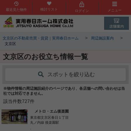
検討リスト
最近見た物件
メニュー
ログイン
>
>
文京区の不動産売買・賃貸｜実用春日ホーム
周辺施設案内
文京区
文京区のお役立ち情報一覧
スポットを絞り込む
※物件情報の周辺施設紹介のページであり、各店舗への問い合わせは当
社では対応できません。
該当件数
727
件
メトロ・エム後楽園
東京都文京区春日１丁目
丸ノ内線 後楽園駅
-