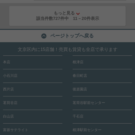
もっと見る
該当件数727件中
11
－
20
件表示
ページトップへ戻る
文京区内に15店舗！売買も賃貸も全店で承ります
本店
根津店
小石川店
春日町店
西片店
後楽園店
茗荷谷店
茗荷谷駅前センター
白山店
千石店
富坂サテライト
根津駅前センター