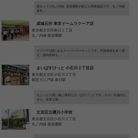
東京メトロ丸ノ内線 後楽園駅の駅ビル商業施設です。丸ノ内線
改札...
成城石井 東京ドームラクーア店
東京都文京区春日１丁目
丸ノ内線 後楽園駅
-
ラクーア1階にあるスーパーマーケットです。外国食材を多く揃
え、国内食材も...
まいばすけっと 小石川２丁目店
東京都文京区小石川２丁目
都営大江戸線 春日駅
-
ちょっとの買い物に便利なまいばすけっとです。小さい店舗内な
がら、必要な物...
文京区立礫川小学校
東京都文京区小石川２丁目
丸ノ内線 後楽園駅
-