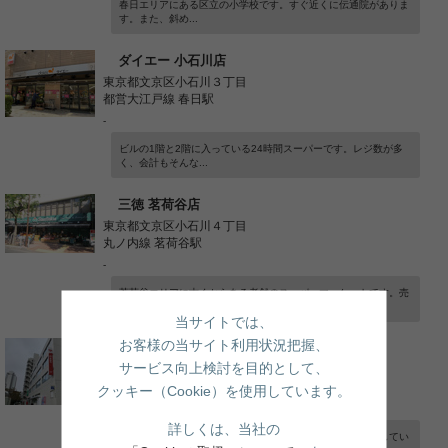
春日エリアにある区立の小学校です。すぐ近くに伝通院がありま
す。また、斜め...
ダイエー 小石川店
東京都文京区小石川３丁目
都営大江戸線 春日駅
-
ビルの1階と2階に入っている24時間スーパーです。レジ数が多
く、会計もそんな...
三徳 茗荷谷店
東京都文京区小石川４丁目
丸ノ内線 茗荷谷駅
-
茗荷谷エリアに古くからある老舗のスーパーマーケットです。売
り場面積も程よ...
当サイトでは、
お客様の当サイト利用状況把握、
小石川郵便局
サービス向上検討を目的として、
東京都文京区小石川４丁目
丸ノ内線 茗荷谷駅
クッキー（Cookie）を使用しています。
-
詳しくは、当社の
春日通りに面する小石川郵便局です。ゆうちょ銀行も隣接してい