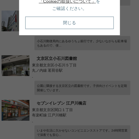
「Cookieの取扱いについて」
を
ます。窓口が外...
ご確認ください。
ゆうちょ銀行 小石川店
東京都文京区小石川４丁目
閉じる
丸ノ内線 茗荷谷駅
-
小石川郵便局内にあるゆうちょ銀行です。少ないながらも駐車場
もあるので、便...
文京区立小石川図書館
東京都文京区小石川５丁目
丸ノ内線 茗荷谷駅
-
公園に隣接する文京区立の図書館です。子供向けイベントを定期
開催しています。
セブンイレブン 江戸川橋店
東京都文京区関口１丁目
有楽町線 江戸川橋駅
-
いまや生活に欠かせないコンビニエンスストアです。24時間営業
で深夜でも安心...