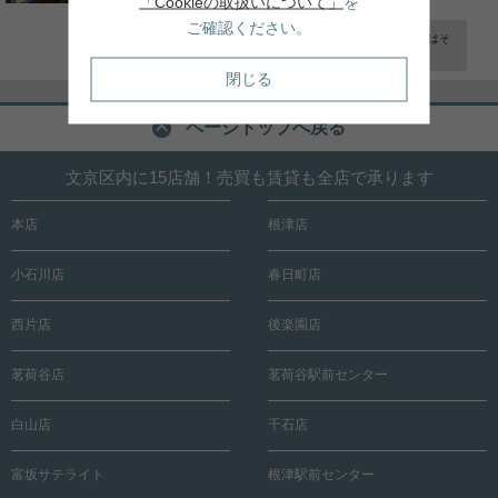
「Cookieの取扱いについて」
を
-
ご確認ください。
茗荷谷駅の駅ビル2階に入っている百円ショップです。店内はそ
んなに広くは無...
閉じる
ページトップへ戻る
文京区内に15店舗！売買も賃貸も全店で承ります
本店
根津店
小石川店
春日町店
西片店
後楽園店
茗荷谷店
茗荷谷駅前センター
白山店
千石店
富坂サテライト
根津駅前センター