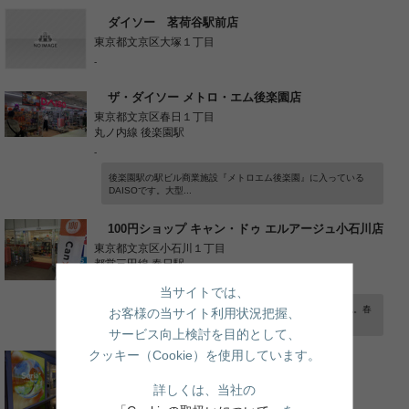
ダイソー 茗荷谷駅前店
東京都文京区大塚１丁目
-
ザ・ダイソー メトロ・エム後楽園店
東京都文京区春日１丁目
丸ノ内線 後楽園駅
-
後楽園駅の駅ビル商業施設『メトロエム後楽園』に入っている
DAISOです。大型...
100円ショップ キャン・ドゥ エルアージュ小石川店
東京都文京区小石川１丁目
都営三田線 春日駅
-
当サイトでは、
今や、100円ショップは生活する上で欠かせない店ですよね。春
お客様の当サイト利用状況把握、
日駅から徒歩3分...
サービス向上検討を目的として、
クッキー（Cookie）を使用しています。
セリア 茗荷谷店
東京都文京区小日向４丁目
詳しくは、当社の
丸ノ内線 茗荷谷駅