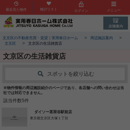
検討リスト
最近見た物件
メニュー
ログイン
>
>
文京区の不動産売買・賃貸｜実用春日ホーム
周辺施設案内
>
文京区
文京区の生活雑貨店
文京区の生活雑貨店
スポットを絞り込む
※物件情報の周辺施設紹介のページであり、各店舗への問い合わせは当
社では対応できません。
該当件数
5
件
ダイソー茗荷谷駅前店
東京都文京区大塚１丁目
-