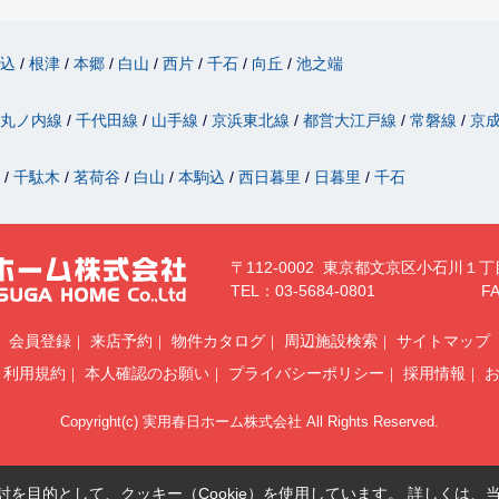
駒込
根津
本郷
白山
西片
千石
向丘
池之端
丸ノ内線
千代田線
山手線
京浜東北線
都営大江戸線
常磐線
京
津
千駄木
茗荷谷
白山
本駒込
西日暮里
日暮里
千石
〒112-0002 東京都文京区小石川１丁
TEL：03-5684-0801
FA
会員登録
来店予約
物件カタログ
周辺施設検索
サイトマップ
利用規約
本人確認のお願い
プライバシーポリシー
採用情報
Copyright(c) 実用春日ホーム株式会社 All Rights Reserved.
を目的として、クッキー（Cookie）を使用しています。
詳しくは、