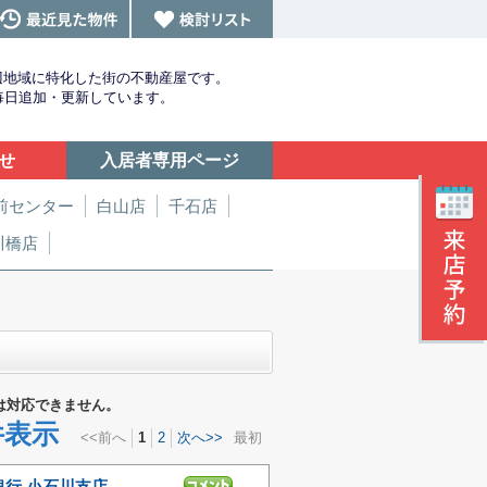
辺地域に特化した街の不動産屋です。
を毎日追加・更新しています。
せ
入居者専用ページ
前センター
白山店
千石店
川橋店
は対応できません。
件表示
<<前へ
1
2
次へ>>
最初