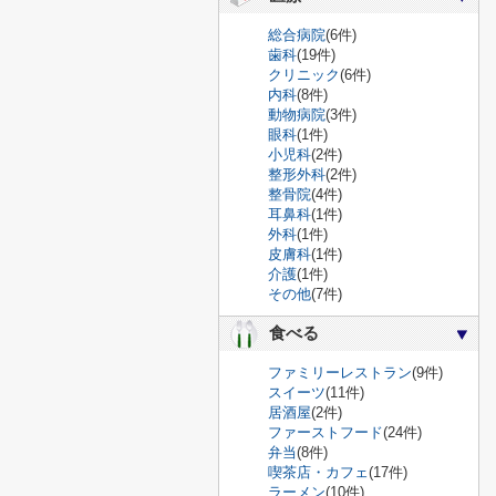
総合病院
(6件)
歯科
(19件)
クリニック
(6件)
内科
(8件)
動物病院
(3件)
眼科
(1件)
小児科
(2件)
整形外科
(2件)
整骨院
(4件)
耳鼻科
(1件)
外科
(1件)
皮膚科
(1件)
介護
(1件)
その他
(7件)
食べる
ファミリーレストラン
(9件)
スイーツ
(11件)
居酒屋
(2件)
ファーストフード
(24件)
弁当
(8件)
喫茶店・カフェ
(17件)
ラーメン
(10件)