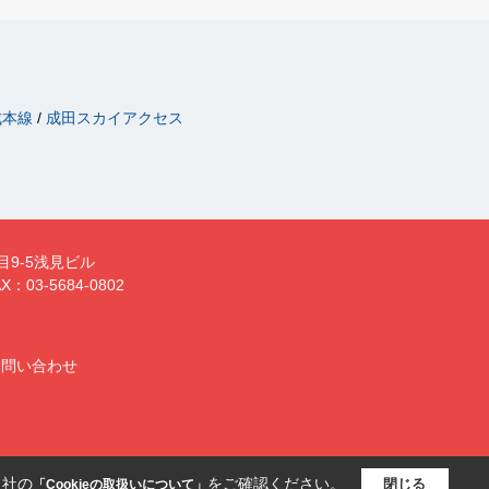
成本線
成田スカイアクセス
目9-5浅見ビル
X：03-5684-0802
お問い合わせ
当社の
をご確認ください。
閉じる
「Cookieの取扱いについて」