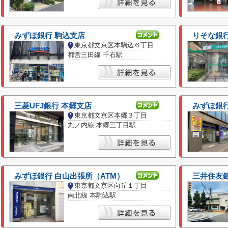
みずほ銀行 駒込支店
りそな銀行
東京都文京区本駒込６丁目
都営三田線 千石駅
三菱UFJ銀行 本郷支店
みずほ銀行
東京都文京区本郷３丁目
丸ノ内線 本郷三丁目駅
みずほ銀行 白山出張所（ATM）
三井住友銀
東京都文京区向丘１丁目
南北線 本駒込駅