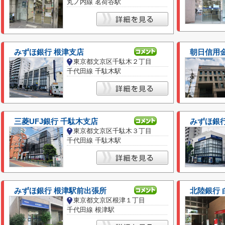
丸ノ内線 茗荷谷駅
みずほ銀行 根津支店
朝日信用
東京都文京区千駄木２丁目
千代田線 千駄木駅
三菱UFJ銀行 千駄木支店
みずほ銀
東京都文京区千駄木３丁目
千代田線 千駄木駅
みずほ銀行 根津駅前出張所
北陸銀行 
東京都文京区根津１丁目
千代田線 根津駅