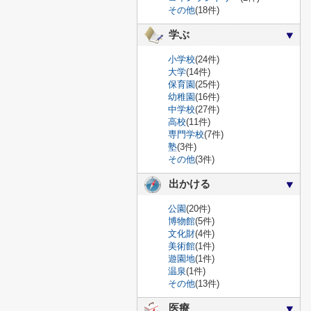
その他
(18件)
学ぶ
小学校
(24件)
大学
(14件)
保育園
(25件)
幼稚園
(16件)
中学校
(27件)
高校
(11件)
専門学校
(7件)
塾
(3件)
その他
(3件)
出かける
公園
(20件)
博物館
(5件)
文化財
(4件)
美術館
(1件)
遊園地
(1件)
温泉
(1件)
その他
(13件)
医療