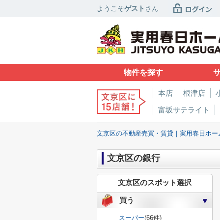
ようこそ
ゲスト
さん
物件を探す
本店
根津店
富坂サテライト
文京区の不動産売買・賃貸｜実用春日ホー
文京区の銀行
文京区のスポット選択
買う
スーパー
(66件)