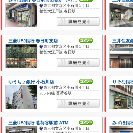
みずほ銀行 春日駅前出張所（ATM）
三井住友
東京都文京区小石川１丁目
都営大江戸線 春日駅
三菱UFJ銀行 春日町支店
三井住友
東京都文京区小石川１丁目
都営大江戸線 春日駅
ゆうちょ銀行 小石川店
りそな銀行
東京都文京区小石川４丁目
丸ノ内線 茗荷谷駅
三菱UFJ銀行 茗荷谷駅前 ATM
みずほ銀
東京都文京区小石川５丁目