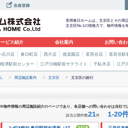
実用春日ホームは、文京区とその周
文京区No.1の情報力で、物件情報
サービス紹介
会社案内
お問い合わ
小石川店
春日町店
西片店
後楽園店
茗荷谷店
茗荷谷駅
根津駅前センター
江戸川橋駅前サテライト
千駄木店
江戸
>
>
>
ム
周辺施設案内
文京区
文京区の銀行
※物件情報の周辺施設紹介のページであり、各店舗への問い合わせは当社で
21
1-20
該当公開件数
件