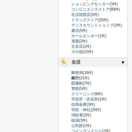
ショッピングセンター
(3件)
コンビニエンスストア
(89件)
生活雑貨店
(5件)
ドラッグストア
(20件)
ディスカウントショップ
(3件)
書店
(5件)
ホームセンター
(1件)
酒屋
(2件)
文具店
(1件)
その他
(15件)
生活
郵便局
(24件)
銀行
(21件)
図書館
(7件)
警察
(5件)
クリーニング
(9件)
市役所・区役所
(1件)
信用金庫
(3件)
寺院・神社
(20件)
消防署
(2件)
銭湯
(3件)
公民館
(1件)
コインランドリー
(2件)