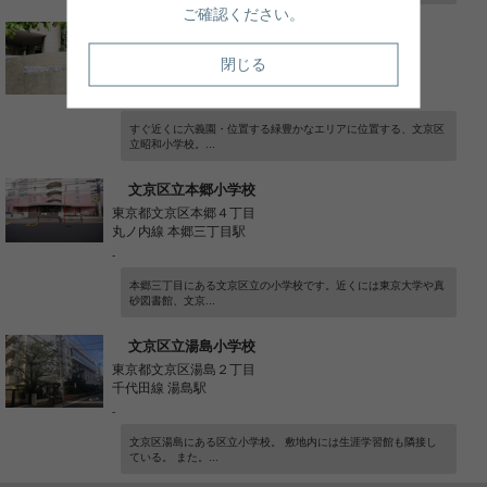
ご確認ください。
文京区立昭和小学校
東京都文京区本駒込２丁目
閉じる
都営三田線 千石駅
-
すぐ近くに六義園・位置する緑豊かなエリアに位置する、文京区
立昭和小学校。...
文京区立本郷小学校
東京都文京区本郷４丁目
丸ノ内線 本郷三丁目駅
-
本郷三丁目にある文京区立の小学校です。近くには東京大学や真
砂図書館、文京...
文京区立湯島小学校
東京都文京区湯島２丁目
千代田線 湯島駅
-
文京区湯島にある区立小学校。 敷地内には生涯学習館も隣接し
ている。 また。...