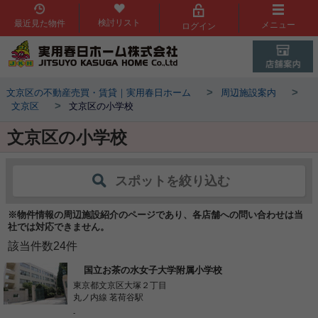
検討リスト
最近見た物件
メニュー
ログイン
>
>
文京区の不動産売買・賃貸｜実用春日ホーム
周辺施設案内
>
文京区
文京区の小学校
文京区の小学校
スポットを絞り込む
※物件情報の周辺施設紹介のページであり、各店舗への問い合わせは当
社では対応できません。
該当件数
24
件
国立お茶の水女子大学附属小学校
東京都文京区大塚２丁目
丸ノ内線 茗荷谷駅
-