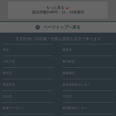
もっと見る
該当件数24件中
11
－
20
件表示
ページトップへ戻る
文京区内に15店舗！売買も賃貸も全店で承ります
本店
根津店
小石川店
春日町店
西片店
後楽園店
茗荷谷店
茗荷谷駅前センター
白山店
千石店
富坂サテライト
根津駅前センター