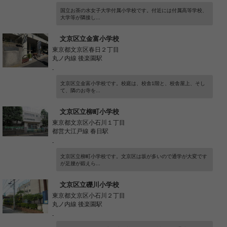
国立お茶の水女子大学付属小学校です。付近には付属高等学校、
大学等が隣接し...
文京区立金富小学校
東京都文京区春日２丁目
丸ノ内線 後楽園駅
-
文京区立金富小学校です。校庭は、校舎1階と、校舎屋上、そし
て、隣のお寺を...
文京区立柳町小学校
東京都文京区小石川１丁目
都営大江戸線 春日駅
-
文京区立柳町小学校です。文京区は坂が多いので通学が大変です
が足腰が鍛えら...
文京区立礫川小学校
東京都文京区小石川２丁目
丸ノ内線 後楽園駅
-