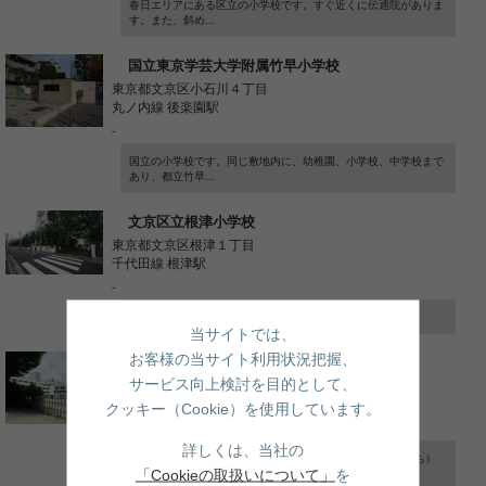
春日エリアにある区立の小学校です。すぐ近くに伝通院がありま
す。また、斜め...
国立東京学芸大学附属竹早小学校
東京都文京区小石川４丁目
丸ノ内線 後楽園駅
-
国立の小学校です。同じ敷地内に、幼稚園、小学校、中学校まで
あり、都立竹早...
文京区立根津小学校
東京都文京区根津１丁目
千代田線 根津駅
-
根津駅近くにある区立根津小学校です。
当サイトでは、
お客様の当サイト利用状況把握、
文京区立駕籠町小学校
サービス向上検討を目的として、
東京都文京区本駒込２丁目
都営三田線 千石駅
クッキー（Cookie）を使用しています。
-
詳しくは、当社の
住宅街の中に位置するこちらの、 文京区立駕籠町（かごまち）
「Cookieの取扱いについて」
を
小学校。近...