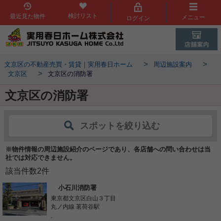
検討リスト
最近見た物件
メニュー
ログイン
>
>
文京区の不動産売買・賃貸｜実用春日ホーム
周辺施設案内
>
文京区
文京区の消防署
文京区の消防署
スポットを絞り込む
※物件情報の周辺施設紹介のページであり、各店舗への問い合わせは当
社では対応できません。
該当件数
2
件
小石川消防署
東京都文京区白山３丁目
丸ノ内線 茗荷谷駅
-