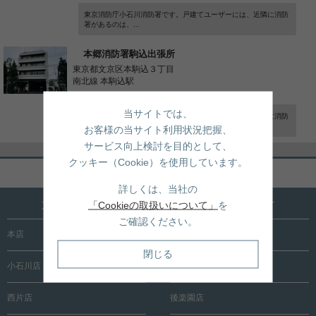
東京消防庁小石川消防署です。戸建てユーザーには、近隣に消防
署があるのは、...
本郷消防署駒込出張所
東京都文京区本駒込３丁目
南北線 本駒込駅
-
当サイトでは、
本郷消防署の駒込出張所です。戸建てユーザーには、近隣に消防
署があるのは、...
お客様の当サイト利用状況把握、
サービス向上検討を目的として、
クッキー（Cookie）を使用しています。
ページトップへ戻る
詳しくは、当社の
文京区内に15店舗！売買も賃貸も全店で承ります
「Cookieの取扱いについて」
を
ご確認ください。
本店
根津店
閉じる
小石川店
春日町店
西片店
後楽園店