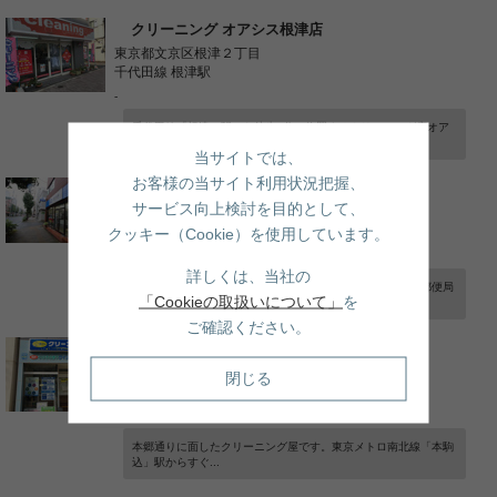
クリーニング オアシス根津店
東京都文京区根津２丁目
千代田線 根津駅
-
千代田線「根津」駅から徒歩3分に位置するクリーニング店オア
シスです。近く...
当サイトでは、
お客様の当サイト利用状況把握、
白洋舍 白山PS店
サービス向上検討を目的として、
東京都文京区白山５丁目
都営三田線 千石駅
クッキー（Cookie）を使用しています。
-
詳しくは、当社の
旧白山通りにあるクリーニング屋です。周辺はコンビニ・郵便局
「Cookieの取扱いについて」
を
等あり、便利な...
ご確認ください。
ポニークリーニング 本駒込駅前店
東京都文京区本駒込１丁目
閉じる
南北線 本駒込駅
-
本郷通りに面したクリーニング屋です。東京メトロ南北線「本駒
込」駅からすぐ...