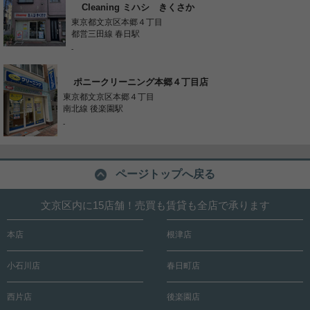
Cleaning ミハシ きくさか
東京都文京区本郷４丁目
都営三田線 春日駅
-
ポニークリーニング本郷４丁目店
東京都文京区本郷４丁目
南北線 後楽園駅
-
ページトップへ戻る
文京区内に15店舗！売買も賃貸も全店で承ります
本店
根津店
小石川店
春日町店
西片店
後楽園店