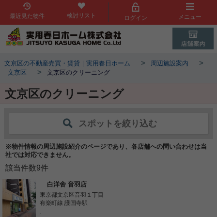
検討リスト
最近見た物件
メニュー
ログイン
>
>
文京区の不動産売買・賃貸｜実用春日ホーム
周辺施設案内
>
文京区
文京区のクリーニング
文京区のクリーニング
スポットを絞り込む
※物件情報の周辺施設紹介のページであり、各店舗への問い合わせは当
社では対応できません。
該当件数
9
件
白洋舍 音羽店
東京都文京区音羽１丁目
有楽町線 護国寺駅
-