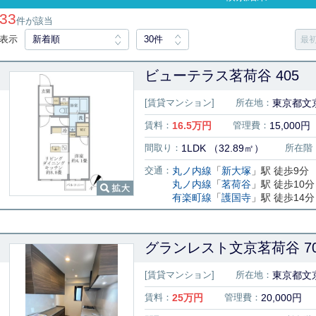
33
件が該当
表示
新着順
30件
最
ビューテラス茗荷谷 405
[賃貸マンション]
所在地：
東京都文京
賃料：
16.5
万円
管理費：
15,000円
間取り：
1LDK （32.89㎡）
所在階
交通：
丸ノ内線
「
新大塚
」駅 徒歩9分
丸ノ内線
「
茗荷谷
」駅 徒歩10分
有楽町線
「
護国寺
」駅 徒歩14分
グランレスト文京茗荷谷 70
[賃貸マンション]
所在地：
東京都文
賃料：
25
万円
管理費：
20,000円