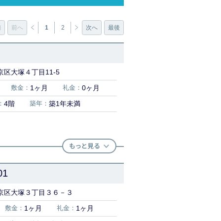
初
前へ
1
2
次へ
最後
区大塚４丁目11-5
敷金：
1ヶ月
礼金：
0ヶ月
：
4階
築年：
築1年未満
1
京区大塚３丁目３６－３
敷金：
1ヶ月
礼金：
1ヶ月