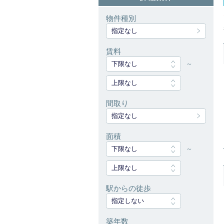
物件種別
指定なし
賃料
下限なし
～
上限なし
間取り
指定なし
面積
下限なし
～
上限なし
駅からの徒歩
指定しない
築年数