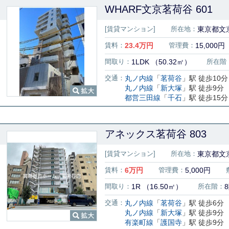
WHARF文京茗荷谷 601
[賃貸マンション]
所在地：
東京都文京
賃料：
23.4
万円
管理費：
15,000円
間取り：
1LDK （50.32㎡）
所在階
交通：
丸ノ内線
「
茗荷谷
」駅 徒歩10分
丸ノ内線
「
新大塚
」駅 徒歩9分
都営三田線
「
千石
」駅 徒歩15分
アネックス茗荷谷 803
[賃貸マンション]
所在地：
東京都文京
賃料：
6
万円
管理費：
5,000円
間取り：
1R （16.50㎡）
所在階：
交通：
丸ノ内線
「
茗荷谷
」駅 徒歩6分
丸ノ内線
「
新大塚
」駅 徒歩9分
有楽町線
「
護国寺
」駅 徒歩9分