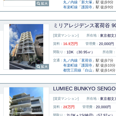
丸ノ内線
「
新大塚
」駅 徒歩9分
有楽町線
「
護国寺
」駅 徒歩9分
ミリアレジデンス茗荷谷 90
[賃貸マンション]
所在地：
東京都文
賃料：
16.9
万円
管理費：
20,000円
間取り：
1DK （30.95㎡）
所在階：
交通：
丸ノ内線
「
茗荷谷
」駅 徒歩7分
有楽町線
「
護国寺
」駅 徒歩10分
都営三田線
「
白山
」駅 徒歩14分
LUMIEC BUNKYO SENGO
[賃貸マンション]
所在地：
東京都文京
賃料：
28
万円
管理費：
20,000円
間取り：
2LDK＋1S(納戸) （57.97㎡）