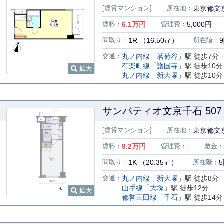
[賃貸マンション]
所在地：
東京都文京
賃料：
6.1
万円
管理費：
5,000円
間取り：
1R （16.50㎡）
所在階：
交通：
丸ノ内線
「
茗荷谷
」駅 徒歩7分
有楽町線
「
護国寺
」駅 徒歩10分
丸ノ内線
「
新大塚
」駅 徒歩10分
サンパティオ文京千石 507
[賃貸マンション]
所在地：
東京都文
賃料：
9.2
万円
管理費：
-
敷金：
間取り：
1K （20.35㎡）
所在階：
交通：
丸ノ内線
「
新大塚
」駅 徒歩8分
山手線
「
大塚
」駅 徒歩12分
都営三田線
「
千石
」駅 徒歩14分