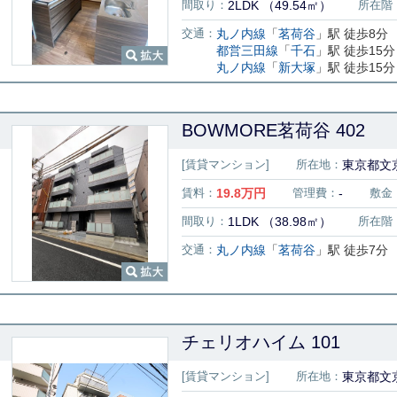
間取り：
2LDK （49.54㎡）
所在階
交通：
丸ノ内線
「
茗荷谷
」駅 徒歩8分
都営三田線
「
千石
」駅 徒歩15分
丸ノ内線
「
新大塚
」駅 徒歩15分
BOWMORE茗荷谷 402
[賃貸マンション]
所在地：
東京都文京
賃料：
19.8
万円
管理費：
-
敷金
間取り：
1LDK （38.98㎡）
所在階
交通：
丸ノ内線
「
茗荷谷
」駅 徒歩7分
チェリオハイム 101
[賃貸マンション]
所在地：
東京都文京