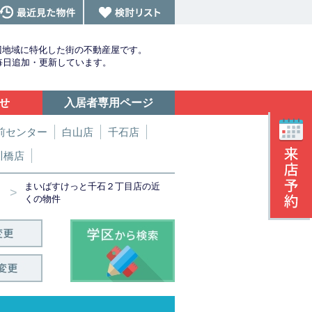
辺地域に特化した街の不動産屋です。
を毎日追加・更新しています。
せ
入居者専用ページ
前センター
白山店
千石店
川橋店
まいばすけっと千石２丁目店の近
>
くの物件