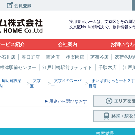
実用春日ホームは、文京区とその周
文京区No.1の情報力で、物件情報
サービス紹介
会社案内
お問い合わ
小石川店
春日町店
西片店
後楽園店
茗荷谷店
茗荷谷駅
根津駅前センター
江戸川橋駅前サテライト
千駄木店
江戸
周辺施設案
文京
文京区のスーパ
まいばすけっと千石２丁
>
>
>
内
区
ー
目店
用途から選びなおす
検索結果