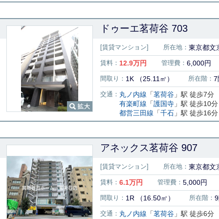
ドゥーエ茗荷谷 703
[賃貸マンション]
所在地：
東京都文京
賃料：
12.9
万円
管理費：
6,000円
間取り：
1K （25.11㎡）
所在階：
7
交通：
丸ノ内線
「
茗荷谷
」駅 徒歩7分
有楽町線
「
護国寺
」駅 徒歩10分
都営三田線
「
千石
」駅 徒歩16分
アネックス茗荷谷 907
[賃貸マンション]
所在地：
東京都文京
賃料：
6.1
万円
管理費：
5,000円
間取り：
1R （16.50㎡）
所在階：
交通：
丸ノ内線
「
茗荷谷
」駅 徒歩6分