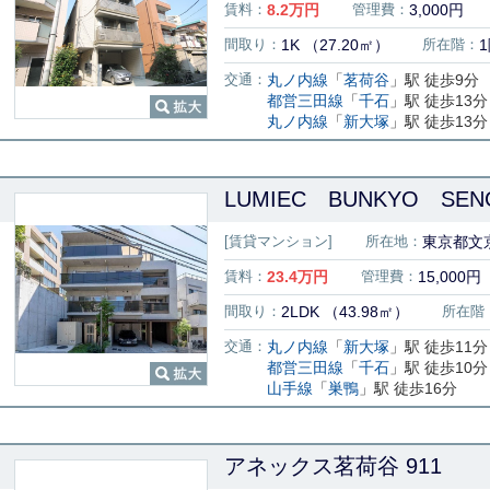
賃料：
8.2
万円
管理費：
3,000円
間取り：
1K （27.20㎡）
所在階：
交通：
丸ノ内線
「
茗荷谷
」駅 徒歩9分
都営三田線
「
千石
」駅 徒歩13分
丸ノ内線
「
新大塚
」駅 徒歩13分
LUMIEC BUNKYO SENG
[賃貸マンション]
所在地：
東京都文京
賃料：
23.4
万円
管理費：
15,000円
間取り：
2LDK （43.98㎡）
所在階
交通：
丸ノ内線
「
新大塚
」駅 徒歩11分
都営三田線
「
千石
」駅 徒歩10分
山手線
「
巣鴨
」駅 徒歩16分
アネックス茗荷谷 911