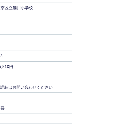
文京区立礫川小学校
-/-
5,810円
-/ 詳細はお問い合わせください
-
不要