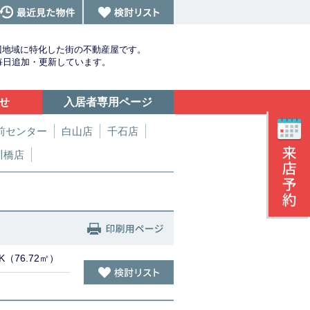
辺地域に特化した街の不動産屋です。
を毎日追加・更新しています。
せ
入居者専用ページ
前センター
白山店
千石店
川橋店
DK（76.72㎡）