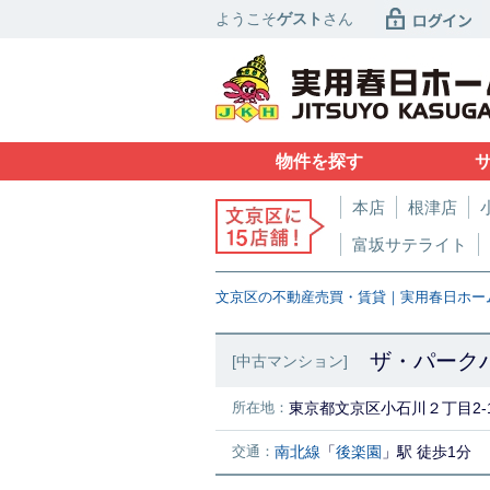
ようこそ
ゲスト
さん
物件を探す
本店
根津店
富坂サテライト
文京区の不動産売買・賃貸｜実用春日ホー
ザ・パークハ
[中古マンション]
所在地：
東京都文京区小石川２丁目2-
交通：
南北線
「
後楽園
」駅 徒歩1分