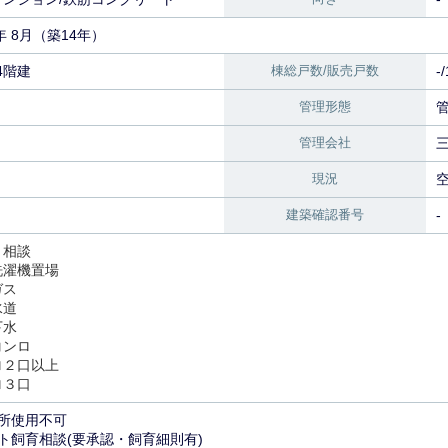
2年 8月（築14年）
14階建
棟総戸数/販売戸数
-
管理形態
管理会社
現況
建築確認番号
-
ト相談
洗濯機置場
ガス
水道
下水
コンロ
ロ２口以上
ロ３口
務所使用不可
ト飼育相談(要承認・飼育細則有)