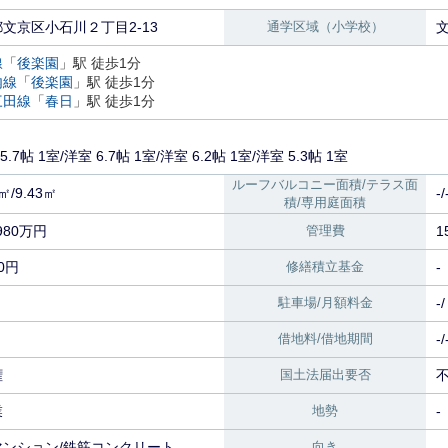
文京区小石川２丁目2-13
通学区域（小学校）
線
「
後楽園
」駅 徒歩1分
内線
「
後楽園
」駅 徒歩1分
三田線
「
春日
」駅 徒歩1分
15.7帖 1室
/
洋室 6.7帖 1室
/
洋室 6.2帖 1室
/
洋室 5.3帖 1室
ルーフバルコニー面積/テラス面
2㎡/9.43㎡
-/
積/専用庭面積
980万円
管理費
1
20円
修繕積立基金
-
駐車場/月額料金
借地料/借地期間
-/
権
国土法届出要否
業
地勢
-
マンション/鉄筋コンクリート
向き
-