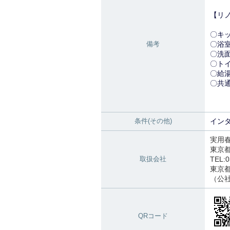
【リ
〇キ
備考
〇浴
〇洗
〇ト
〇給
〇共
壁
室
条件(その他)
インタ
実用
東京
取扱会社
TEL:0
東京都知
（公
QRコード