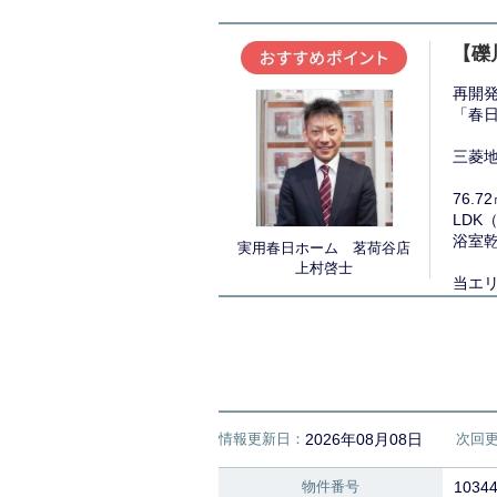
【礫
再開
「春
三菱
76.
LDK
浴室
実用春日ホーム 茗荷谷店
上村啓士
当エ
ペッ
リノ
お問
情報更新日：
2026年08月08日
次回
◇お
実用
物件番号
1034
TEL:0