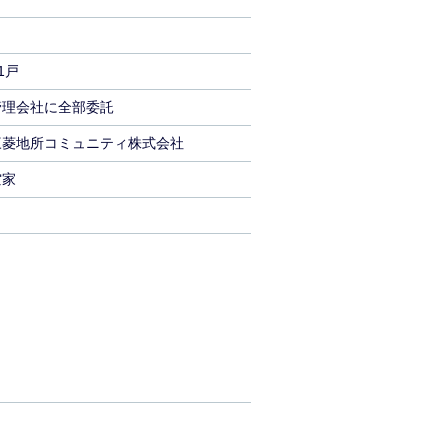
/1戸
管理会社に全部委託
三菱地所コミュニティ株式会社
空家