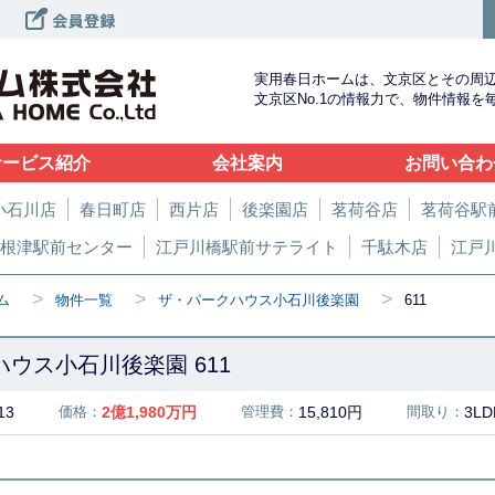
実用春日ホームは、文京区とその周
文京区No.1の情報力で、物件情報
サービス紹介
会社案内
お問い合わ
小石川店
春日町店
西片店
後楽園店
茗荷谷店
茗荷谷駅
根津駅前センター
江戸川橋駅前サテライト
千駄木店
江戸
>
>
>
ム
物件一覧
ザ・パークハウス小石川後楽園
611
ウス小石川後楽園 611
13
価格：
2
億
1,980
万円
管理費：
15,810円
間取り：
3L