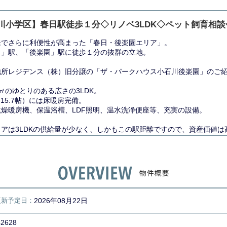
川小学区】春日駅徒歩１分◇リノベ3LDK◇ペット飼育相談
発でさらに利便性が高まった「春日・後楽園エリア」。
日」駅、「後楽園」駅に徒歩１分の抜群の立地。
地所レジデンス（株）旧分譲の「ザ・パークハウス小石川後楽園」のご
72㎡のゆとりのある広さの3LDK。
（15.7帖）には床暖房完備。
乾燥暖房機、保温浴槽、LDF照明、温水洗浄便座等、充実の設備。
リアは3LDKの供給量が少なく、しかもこの駅距離ですので、資産価値は
トは１住戸犬猫合わせて２匹まで可能です。
ベーション工事中ですが、ご内覧可能です。
合せをお待ちしております。
更新予定日：
2026年08月22日
電話でのお問い合わせもお気軽にどうぞ◇
春日ホーム株式会社 茗荷谷店
42628
3-6902-5021