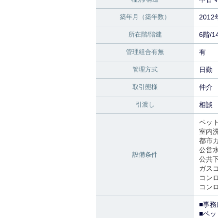
築年月（築年数）
201
所在階/階建
6階/
管理組合有無
有
管理方式
日勤
取引態様
仲介
引渡し
相談
ペッ
室内
都市
公営
設備条件
公共
ガス
コン
コン
■事
■ペッ