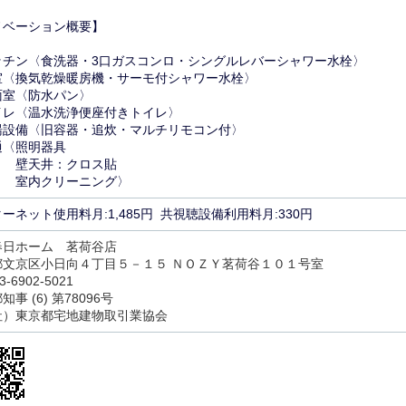
ノベーション概要】
ッチン〈食洗器・3口ガスコンロ・シングルレバーシャワー水栓〉
室〈換気乾燥暖房機・サーモ付シャワー水栓〉
面室〈防水パン〉
イレ〈温水洗浄便座付きトイレ〉
湯設備〈旧容器・追炊・マルチリモコン付〉
通〈照明器具
天井：クロス貼
内クリーニング〉
ーネット使用料月:1,485円 共視聴設備利用料月:330円
春日ホーム 茗荷谷店
都文京区小日向４丁目５－１５ ＮＯＺＹ茗荷谷１０１号室
3-6902-5021
事 (6) 第78096号
社）東京都宅地建物取引業協会