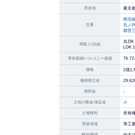
所在地
東京都
南北
交通
丸ノ
都営
3LDK
間取り/詳細
LDK 
76.7
専有面積/バルコニー面積
価格
2億1,
修繕積立金
29,6
権利金
-
土地の敷金/保証金
-/-
土地権利
所有
用途地域
準工
種別/構造
中古