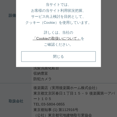
エレベーター
当サイトでは、
電気有
お客様の当サイト利用状況把握、
耐震構造
設備条件
サービス向上検討を目的として、
ガスコンロ
クッキー（Cookie）を使用しています。
コンロ２口以上
食器洗い乾燥機
詳しくは、当社の
システムキッチン
「Cookieの取扱いについて」
を
対面式キッチン
ご確認ください。
バス・トイレ別
追焚機能浴室
閉じる
浴室乾燥機
温水洗浄便座
洗髪洗面化粧台
収納豊富
防犯カメラ
後楽園店（実用後楽園ホーム株式会社）
東京都文京区春日１丁目１５－９ 後楽園第一アパ
ート１０５
取扱会社
TEL:03-5804-0855
東京都知事 (1) 第112916号
（公社）東京都宅地建物取引業協会