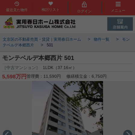
検討リスト
最近見た物件
メニュー
ログイン
>
>
文京区の不動産売買・賃貸｜実用春日ホーム
物件一覧
モン
>
テベルデ本郷西片
501
モンテベルデ本郷西片 501
［中古マンション］
1LDK（37.16㎡）
5,598万円
管理費：11,590円 修繕積立金：6,750円