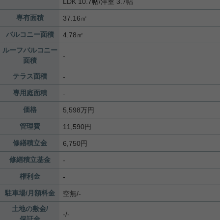
LDK 10.7帖
/
洋室 3.7帖
専有面積
37.16㎡
バルコニー面積
4.78㎡
ルーフバルコニー
-
面積
テラス面積
-
専用庭面積
-
価格
5,598万円
管理費
11,590円
修繕積立金
6,750円
修繕積立基金
-
権利金
-
駐車場/月額料金
空無/-
土地の敷金/
-/-
保証金