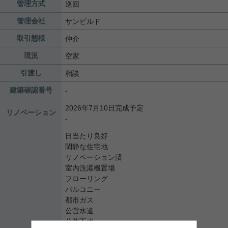
管理方式
巡回
管理会社
サンビルド
取引態様
仲介
現況
空家
引渡し
相談
建築確認番号
-
2026年7月10日完成予定
リノベーション
-
日当たり良好
閑静な住宅地
リノベーション済
室内洗濯機置場
フローリング
バルコニー
都市ガス
公営水道
公共下水