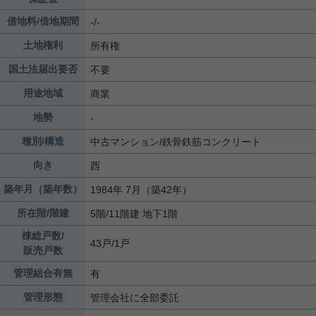
借地料/借地期間
-/-
土地権利
所有権
国土法届出要否
不要
用途地域
商業
地勢
-
種別/構造
中古マンション/鉄骨鉄筋コンクリート
向き
西
築年月（築年数）
1984年 7月（築42年）
所在階/階建
5階/11階建 地下1階
棟総戸数/
43戸/1戸
販売戸数
管理組合有無
有
管理形態
管理会社に全部委託