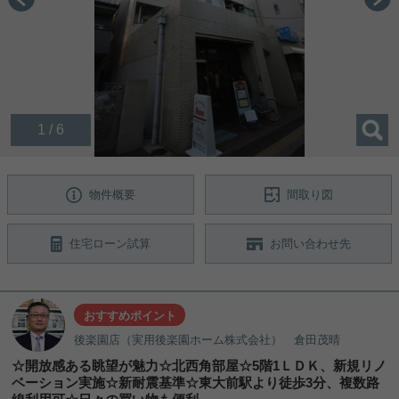
1 / 6
物件概要
間取り図
住宅ローン試算
お問い合わせ先
おすすめポイント
後楽園店（実用後楽園ホーム株式会社） 倉田茂晴
☆開放感ある眺望が魅力☆北西角部屋☆5階1ＬＤＫ、新規リノ
ベーション実施☆新耐震基準☆東大前駅より徒歩3分、複数路