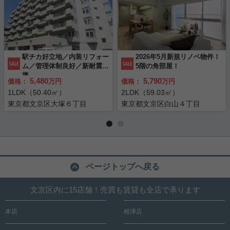
駅チカ好立地／内装リフォー
2026年5月新規リノベ物件！
ム／管理体制良好／新耐震基
5階の角部屋！
準
5,480
5,790
価格：
万円
価格：
万円
1LDK（50.40㎡）
2LDK（59.03㎡）
東京都文京区大塚６丁目
東京都文京区白山４丁目
ページトップへ戻る
文京区内に15店舗！売買も賃貸も全店で承ります
本店
根津店