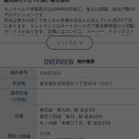
線利用可☆日々の買い物も便利
モンテベルデ本郷西片は1984年6月竣工、地上11階建、総住戸数43
戸のマンションです。
所在は東大の近くで古くから学者や文化人が住んでいた西片2丁目
にあります。エントランスはオートロック式で集合郵便受けと宅配
ボックスがあります。近隣にはコンビニ、スーパー、ドラッグスト
ア、郵便局、銀行、病院などがありますので生活をするのに便利な
立地です。
もっと見る
今回ご紹介のお部屋は、5階角部屋、1ＬＤＫタイプになります。
新規リノベーションを実施！
物件概要
開放感のある眺望が魅力のお部屋です。
物件番号
104121111
ご内覧はお気軽にお問合せください。
所在地
東京都
文京区
西片
２丁目25-8
［MAP］
通学区域
-
（小学校）
南北線
「
東大前
」駅 徒歩3分
交通
都営三田線
「
春日
」駅 徒歩10分
丸ノ内線
「
本郷三丁目
」駅 徒歩13分
1LDK
間取り/詳細