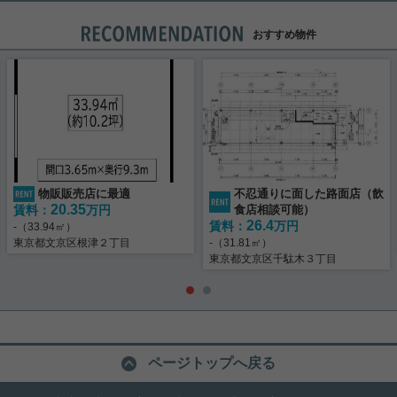
おすすめ物件
物販販売店に最適
不忍通りに面した路面店（飲
20.35
賃料：
万円
食店相談可能）
26.4
賃料：
万円
-（33.94㎡）
東京都文京区根津２丁目
-（31.81㎡）
東京都文京区千駄木３丁目
ページトップへ戻る