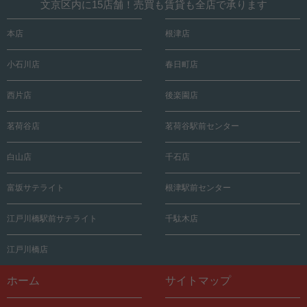
文京区内に15店舗！売買も賃貸も全店で承ります
本店
根津店
小石川店
春日町店
西片店
後楽園店
茗荷谷店
茗荷谷駅前センター
白山店
千石店
富坂サテライト
根津駅前センター
江戸川橋駅前サテライト
千駄木店
江戸川橋店
ホーム
サイトマップ