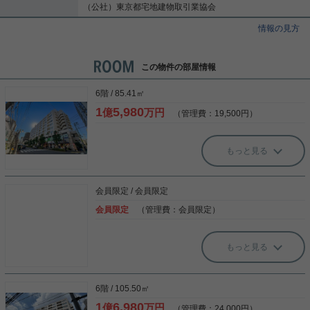
（公社）東京都宅地建物取引業協会
情報の見方
この物件の部屋情報
6階 / 85.41㎡
1
5,980
億
万円
（管理費：19,500円）
もっと見る
会員限定
/
会員限定
会員限定
（管理費：
会員限定
）
もっと見る
6階 / 105.50㎡
1
6,980
億
万円
（管理費：24,000円）