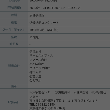
管理費等
19,500円～24,000円
坪数(面積)
25.83坪～31.91坪(85.41㎡～105.50㎡)
種別
店舗事務所
構造
鉄骨鉄筋コンクリート
築年月（築年数）
1987年 3月 ( 築39年 )
階建
11階建
総戸数
-
事務所可
サービスオフィス
スクール向け
SOHO向け
設備条件
クリニック向け
都市ガス
公営水道
公共下水
備考
根津駅前センター（実用根津ホーム株式会社 根津駅前セ
ンター）
東京都文京区根津１丁目１－１４ 東京堂Ｓビル１Ｆ
取扱会社
TEL:03-3822-6150
東京都知事 (1) 第108689号