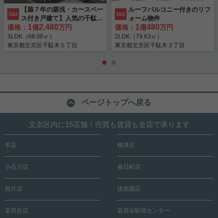
【築７年の築浅・カースペー
ルーフバルコニー付きのリフ
ス付き戸建て】人気の千駄木
ォーム物件
1
2,480
1
480
価格：
小まで徒歩４分
億
万円
価格：
億
万円
3LDK（68.06㎡）
2LDK（79.63㎡）
東京都文京区千駄木５丁目
東京都文京区千駄木３丁目
ページトップへ戻る
文京区内に15店舗！売買も賃貸も全店で承ります
本店
根津店
小石川店
春日町店
西片店
後楽園店
茗荷谷店
茗荷谷駅前センター