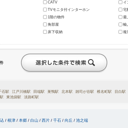
CATV
イ
TVモニタ付インターホン
宅
1階の物件
最
角部屋
輸
床下収納
複
件
千石駅
江戸川橋駅
田端駅
巣鴨駅
北本駅
雑司が谷駅
椎名町駅
目白駅
駅
東池袋駅
淡路町駅
駒込
根津
本郷
白山
西片
千石
向丘
池之端