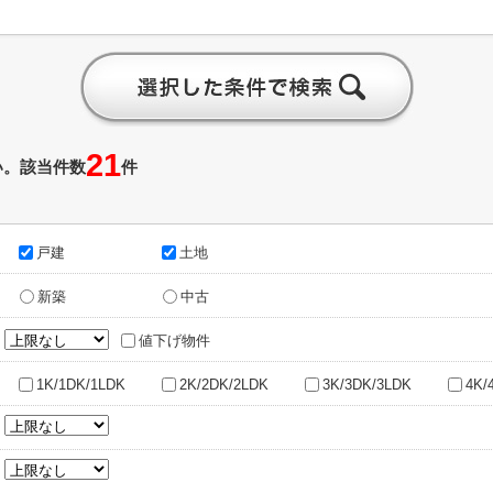
21
い。該当件数
件
戸建
土地
新築
中古
～
値下げ物件
1K/1DK/1LDK
2K/2DK/2LDK
3K/3DK/3LDK
4K/
～
～