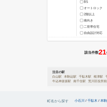
BS
オートロック
2階以上
南向き
二世帯住宅
自由設計対応
21
該当件数
注目の駅
白山駅
本駒込駅
千駄木駅
根津駅
牛込神楽坂駅
南千住駅
荒川区役所前
小石川
千駄木
本
町名から探す