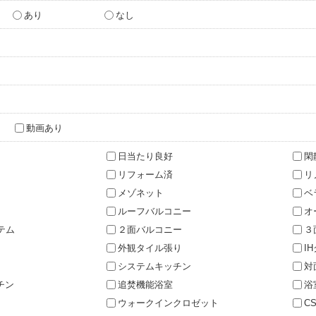
あり
なし
動画あり
日当たり良好
閑
リフォーム済
リ
メゾネット
ベ
ルーフバルコニー
オ
テム
２面バルコニー
３
外観タイル張り
I
システムキッチン
対
チン
追焚機能浴室
浴
ウォークインクロゼット
C