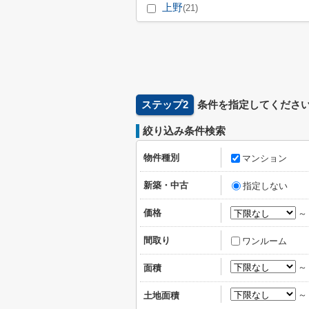
上野
(21)
ステップ2
条件を指定してくださ
絞り込み条件検索
物件種別
マンション
新築・中古
指定しない
価格
間取り
ワンルーム
面積
土地面積