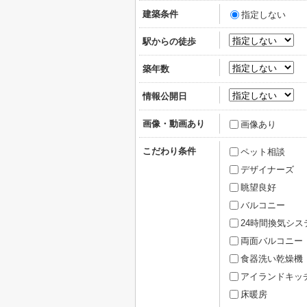
建築条件
指定しない
駅からの徒歩
築年数
情報公開日
画像・動画あり
画像あり
こだわり条件
ペット相談
デザイナーズ
眺望良好
バルコニー
24時間換気シス
両面バルコニー
食器洗い乾燥機
アイランドキッ
床暖房