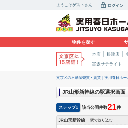
ようこそ
ゲスト
さん
物件を探す
本店
根津店
富坂サテライト
文京区の不動産売買・賃貸｜実用春日ホー
JR山形新幹線の駅選択画面
21
ステップ1
該当公開件数
件
JR山形新幹線
駅で絞り込む