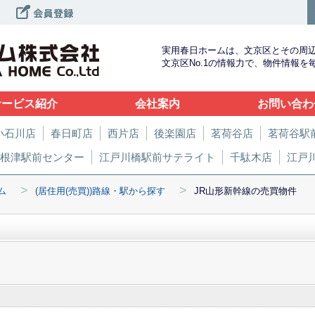
実用春日ホームは、文京区とその周
文京区No.1の情報力で、物件情報
サービス紹介
会社案内
お問い合わ
小石川店
春日町店
西片店
後楽園店
茗荷谷店
茗荷谷駅
根津駅前センター
江戸川橋駅前サテライト
千駄木店
江戸
>
>
ム
(居住用(売買))路線・駅から探す
JR山形新幹線の売買物件