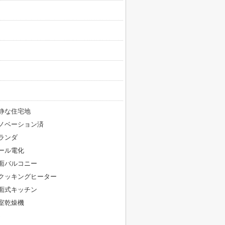
静な住宅地
ノベーション済
ランダ
ール電化
面バルコニー
Hクッキングヒーター
面式キッチン
室乾燥機
S