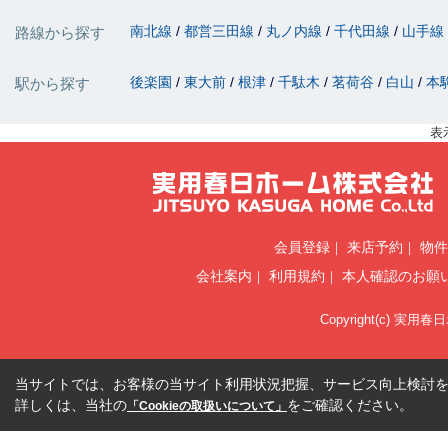
南北線
都営三田線
丸ノ内線
千代田線
山手線
路線から探す
後楽園
東大前
根津
千駄木
茗荷谷
白山
本
駅から探す
表
会員登録
来店予約
物件
会社案内
利用規約
本人確認のお願
Copyright(c) 実用春
当サイトでは、お客様の当サイト利用状況把握、サービス向上検討を目
詳しくは、当社の
をご確認ください。
「Cookieの取扱いについて」