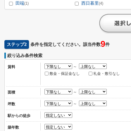
田端
西日暮里
(1)
(4)
9
ステップ2
条件を指定してください。該当件数
件
絞り込み条件検索
～
賃料
敷金・保証金なし
礼金・敷引なし
～
面積
～
坪数
駅からの徒歩
築年数