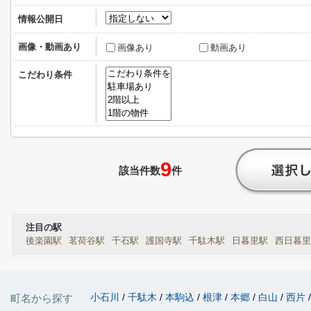
情報公開日
画像・動画あり
画像あり
動画あり
こだわり条件
9
該当件数
件
注目の駅
後楽園駅
茗荷谷駅
千石駅
護国寺駅
千駄木駅
日暮里駅
西日暮里
小石川
千駄木
本駒込
根津
本郷
白山
西片
町名から探す