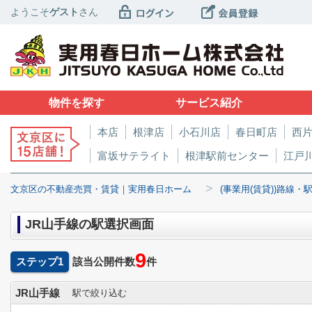
ようこそ
ゲスト
さん
物件を探す
サービス紹介
本店
根津店
小石川店
春日町店
西
富坂サテライト
根津駅前センター
江戸
>
文京区の不動産売買・賃貸｜実用春日ホーム
(事業用(賃貸))路線・
JR山手線の駅選択画面
9
ステップ1
該当公開件数
件
JR山手線
駅で絞り込む