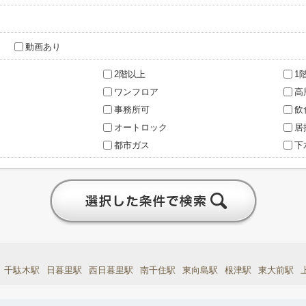
動画あり
2階以上
1
ワンフロア
高
事務所可
飲
オートロック
居
都市ガス
下
千駄木駅
日暮里駅
西日暮里駅
南千住駅
東向島駅
根津駅
東大前駅