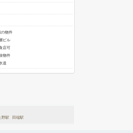
階の物件
層ビル
食店可
抜物件
水道
上野駅
田端駅