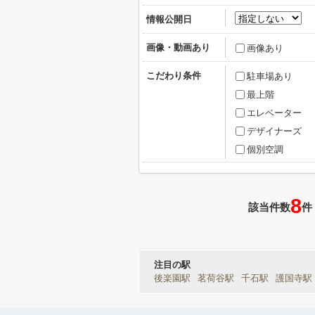
情報公開日
画像・動画あり
画像あり
こだわり条件
駐車場あり
最上階
エレベーター
デザイナーズ
個別空調
8
該当件数
件
注目の駅
後楽園駅
茗荷谷駅
千石駅
護国寺駅