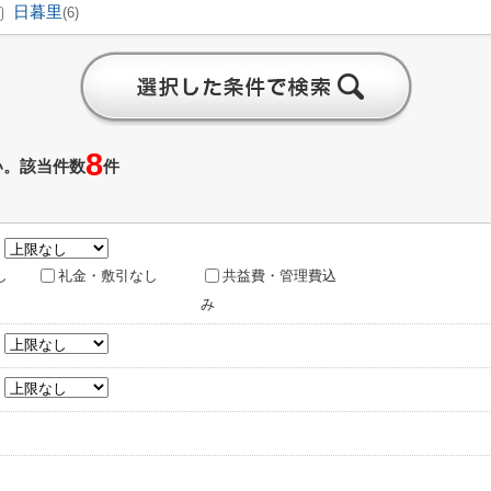
日暮里
(6)
8
い。該当件数
件
～
し
礼金・敷引なし
共益費・管理費込
み
～
～