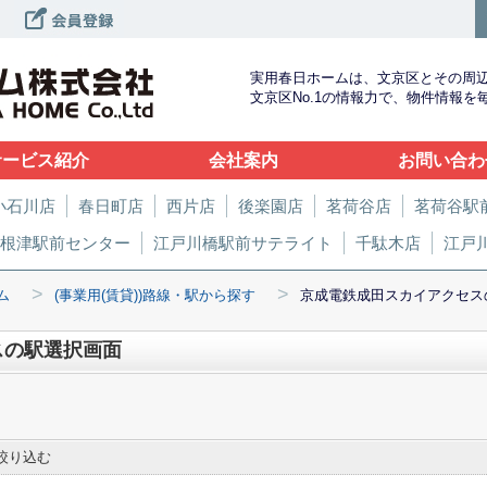
実用春日ホームは、文京区とその周
文京区No.1の情報力で、物件情報
サービス紹介
会社案内
お問い合わ
小石川店
春日町店
西片店
後楽園店
茗荷谷店
茗荷谷駅
根津駅前センター
江戸川橋駅前サテライト
千駄木店
江戸
>
>
ム
(事業用(賃貸))路線・駅から探す
京成電鉄成田スカイアクセス
スの駅選択画面
絞り込む