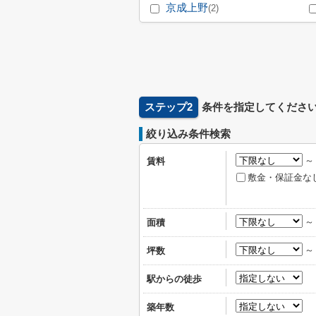
京成上野
(2)
ステップ2
条件を指定してくださ
絞り込み条件検索
賃料
敷金・保証金な
面積
坪数
駅からの徒歩
築年数