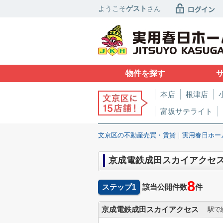
ようこそ
ゲスト
さん
物件を探す
本店
根津店
富坂サテライト
文京区の不動産売買・賃貸｜実用春日ホー
京成電鉄成田スカイアクセ
8
ステップ1
該当公開件数
件
京成電鉄成田スカイアクセス
駅で