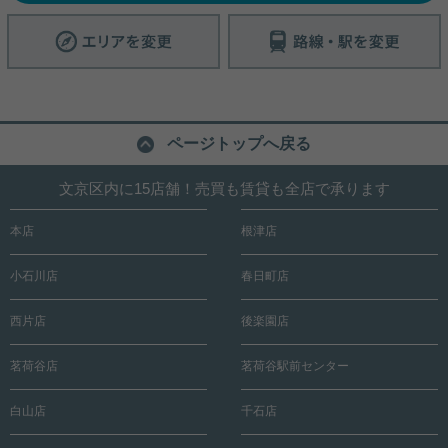
ページトップへ戻る
文京区内に15店舗！売買も賃貸も全店で承ります
本店
根津店
小石川店
春日町店
西片店
後楽園店
茗荷谷店
茗荷谷駅前センター
白山店
千石店