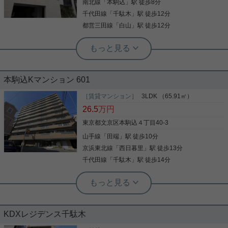
南北線
「
本駒込
」駅 徒歩8分
写真(9)
千代田線
「
千駄木
」駅 徒歩12分
詳細を見る
都営三田線
「
白山
」駅 徒歩12分
根津駅前センター（実用根津ホーム株式会社 根津駅前センター） スタ
ッフ小西
高台に佇むファミリータイプ
本駒込Kマンション 601
ぜひ一度見ていただきたい、「ザ・テラス千駄木」
［賃貸マンション］
3LDK （65.91㎡）
です。文京区立千駄木小学校が通学範囲内、学校ま
26.5
万円
で徒歩4分。この物件は強度の高いRC構造です。こ
ちらは家賃27.3万円の物件です。南北線本駒込周辺
東京都文京区本駒込４丁目40-3
でお住まいを見つけたい方、実用根津ホーム根津駅
山手線
「
田端
」駅 徒歩10分
前センターに一度ご連絡下さい。連絡先は03-3822-
写真(9)
6150からお待ちしております。
京浜東北線
「
西日暮里
」駅 徒歩13分
詳細を見る
千代田線
「
千駄木
」駅 徒歩14分
実用春日ホーム 茗荷谷駅前センター 齊藤敏孝
オートロック 宅配ボックス
KDXレジデンス千駄木