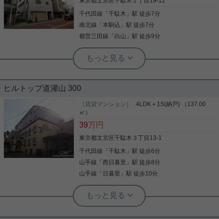
東京都文京区千駄木１丁目19-12
千代田線
「
千駄木
」駅 徒歩7分
写真(9)
南北線
「
本駒込
」駅 徒歩7分
詳細を見る
都営三田線
「
白山
」駅 徒歩9分
実用春日ホーム 本店 ルームアドバイザー
2ＤＫ★洋室☆水廻り独立★
ヒルトップ道灌山 300
こだわりで選びたい方におすすめ。 文京区エリアで
住まいをお探しなら「エースハイツ綾部」。 水廻り
［賃貸マンション］
4LDK＋1S(納戸) （137.00
は全て独立してます。 独立した洗面所の物件は、女
㎡）
性に非常に好評です。 引っ越しを検討しているな
39
万円
ら、お気軽にご連絡ください(^^) ※現在、エレベー
ターは故障中で使用できません。
東京都文京区千駄木３丁目13-1
写真(9)
千代田線
「
千駄木
」駅 徒歩6分
詳細を見る
山手線
「
西日暮里
」駅 徒歩8分
山手線
「
日暮里
」駅 徒歩10分
根津駅前センター（実用根津ホーム株式会社 根津駅前センター） スタ
ッフ小西
１３７平米超の大型マンション