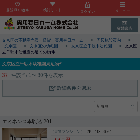
検討リスト
最近見た物件
メニュー
ログイン
>
>
文京区の不動産売買・賃貸｜実用春日ホーム
周辺施設案内
>
>
>
文京区
文京区の幼稚園
文京区立千駄木幼稚園
文京区
立千駄木幼稚園の近くの物件
文京区立千駄木幼稚園周辺物件
37
件該当/
1
〜
30
件を表示
エミネンス本駒込 201
［賃貸マンション］
2K （43.96㎡）
13.8
万円