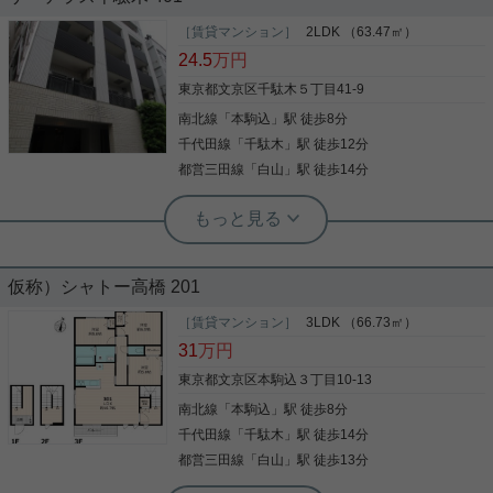
インターネットの使用が可能な物件です。 室内設備
は浴室乾燥機・洗面所独立など大変充実しておりま
［賃貸マンション］
2LDK （63.47㎡）
す。 セキュリティ面は、TVインターホン・オートロ
24.5
万円
ックなど充実しているので安心して生活できます。
東京都文京区千駄木５丁目41-9
南北線
「
本駒込
」駅 徒歩8分
写真(9)
千代田線
「
千駄木
」駅 徒歩12分
詳細を見る
都営三田線
「
白山
」駅 徒歩14分
実用春日ホーム 茗荷谷店 堀田枝里
3方角部屋☆2LDK！
仮称）シャトー高橋 201
［賃貸マンション］
3LDK （66.73㎡）
本駒込駅最寄りの2LDKのお部屋をご紹介です☆ 3方
31
万円
角部屋！南向きリビング！ 洋室の1つは8.5帖と広々
☆ 3口IHにグリル、浴室乾燥機等、室内設備も充
東京都文京区本駒込３丁目10-13
実！ オートロック完備でセキュリティ面も安心です
南北線
「
本駒込
」駅 徒歩8分
☆ お気軽にお問い合わせくださいませ！ ★お電話で
のご相談もお気軽にどうぞ★ 実用春日ホーム株式会
千代田線
「
千駄木
」駅 徒歩14分
写真(9)
社 茗荷谷店 TEL：03-6902-5021
都営三田線
「
白山
」駅 徒歩13分
詳細を見る