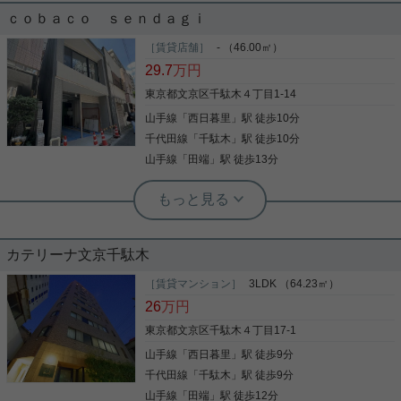
ｃｏｂａｃｏ ｓｅｎｄａｇｉ
人気の角部屋・２面採光の１LDK物件です！！ お部
［賃貸店舗］
- （46.00㎡）
屋は、バス・トイレ別の追い炊き機能・浴室乾燥・
29.7
万円
温水洗浄便座を完備しており、 全居室フローリング
仕様の室内洗濯機置き場にエアコンあり。 収納スペ
東京都文京区千駄木４丁目1-14
ースもたっぷりございます！！ モニタ付きインター
山手線
「
西日暮里
」駅 徒歩10分
ホンにオートロック、とどなたでも安心してお住ま
写真(9)
い頂けます！ またスーパー・コンビニが物件近くに
千代田線
「
千駄木
」駅 徒歩10分
多数ございますのでお買い物も楽々です！
詳細を見る
山手線
「
田端
」駅 徒歩13分
根津駅前センター（実用根津ホーム株式会社 根津駅前センター） スタ
ッフ小西
飲食店相談可能な一括物件
カテリーナ文京千駄木
飲食店利用可能な１棟物件 周辺には買い物施設も多
［賃貸マンション］
3LDK （64.23㎡）
く、利用顧客が見込めます。
26
万円
東京都文京区千駄木４丁目17-1
山手線
「
西日暮里
」駅 徒歩9分
写真(9)
千代田線
「
千駄木
」駅 徒歩9分
詳細を見る
山手線
「
田端
」駅 徒歩12分