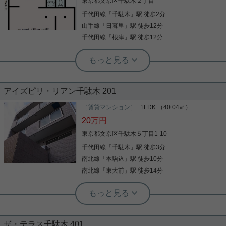
東京都文京区千駄木２丁目
千代田線
「
千駄木
」駅 徒歩2分
写真(9)
山手線
「
日暮里
」駅 徒歩12分
詳細を見る
千代田線
「
根津
」駅 徒歩12分
根津駅前センター（実用根津ホーム株式会社 根津駅前センター） スタ
ッフ小西
飲食店相談可能（業種相談）
アイズピリ・リアン千駄木 201
千駄木駅２分の裏路地から店舗物件の募集 トイレ・
［賃貸マンション］
1LDK （40.04㎡）
洗面台以外はスケルトン渡しとなります。 ※業種相
20
万円
談
東京都文京区千駄木５丁目1-10
千代田線
「
千駄木
」駅 徒歩3分
写真(9)
南北線
「
本駒込
」駅 徒歩10分
詳細を見る
南北線
「
東大前
」駅 徒歩14分
実用春日ホーム 春日町店 土田拓美
千駄木駅徒歩３分の好立地・インター
ネット無料♪
ザ・テラス千駄木 401