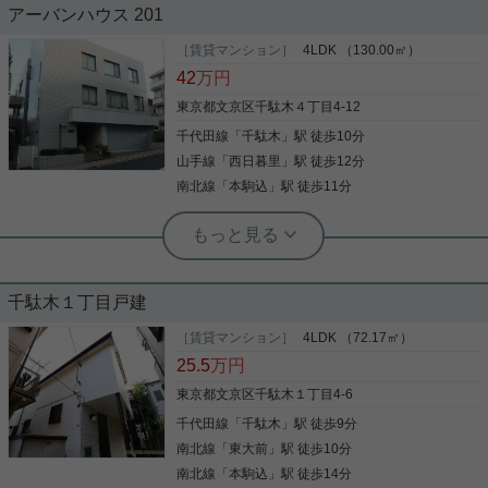
アーバンハウス 201
人気の『千駄木小学区』から なかなかお目にかかれ
［賃貸マンション］
4LDK （130.00㎡）
ない超大型住戸が登場です！ 歴史ある道灌山丘の頂
42
万円
上にあるこちらのマンション なんと広さは１３７平
米！ 今回は４SＬＤＫタイプ。 リビングだけで１８
東京都文京区千駄木４丁目4-12
帖の開放感は圧巻です。 ダイニングキッチン別で
千代田線
「
千駄木
」駅 徒歩10分
す。 人気学区の超大型！ 一見の価値ある物件となっ
写真(9)
ております。 是非、ご検討下さい。
山手線
「
西日暮里
」駅 徒歩12分
詳細を見る
南北線
「
本駒込
」駅 徒歩11分
根津駅前センター（実用根津ホーム株式会社 根津駅前センター） スタ
ッフ小西
千駄木小学区の大型ファミリータイプ
千駄木１丁目戸建
賃貸では珍しい、居室４部屋の大型物件 LDKは２８
［賃貸マンション］
4LDK （72.17㎡）
帖もありゆったりとした造りになっています。 周辺
25.5
万円
環境も良く買い物も便利なエリアです。
東京都文京区千駄木１丁目4-6
千代田線
「
千駄木
」駅 徒歩9分
写真(9)
南北線
「
東大前
」駅 徒歩10分
詳細を見る
南北線
「
本駒込
」駅 徒歩14分