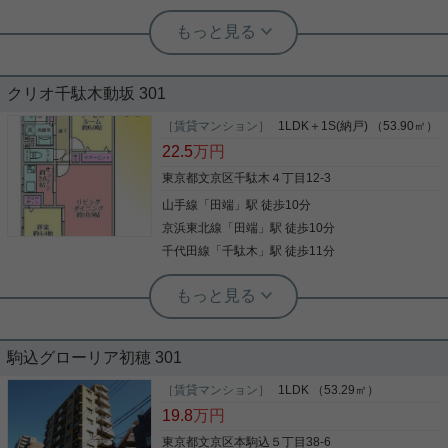
根津駅前センター（実用根津ホーム株式会社 根津駅前センター） スタ
ッフ小西
リフォーム済み！約10帖のロフト付き
クリオ千駄木動坂 301
戸建て
［賃貸マンション］
1LDK＋1S(納戸) （53.90㎡）
22.5
万円
広々とした、建物面積72.17平米のスペース。脱衣
所は、身だしなみを整えるスペースとして利用でき
東京都文京区千駄木４丁目12-3
ます。 小さなお子様がいても使いやすい間取りの子
山手線
「
田端
」駅 徒歩10分
供可物件です。忙しい朝にも嬉しい、洗面所が独立
している物件。 収納はクロゼット・シューズボック
京浜東北線
「
田端
」駅 徒歩10分
スなど豊富なので、衣類や履き物の整理がしやすく
千代田線
「
千駄木
」駅 徒歩11分
写真(9)
便利です。 住まい探しをするのであれば、
info12@jkhome.comから実用根津ホーム根津駅前セ
詳細を見る
根津駅前センター（実用根津ホーム株式会社 根津駅前センター） スタ
ンターまでお問い合わせをお待ちしております。
ッフ小西
セコムによる２４時間セキュリティ
根津駅前センター（実用根津ホーム株式会社 根津駅前センター） スタ
ッフ小西
駒込グローリア初穂 301
収納豊富な木造住宅
分譲タイプで管理体制良好 新婚さん・カップルさん
［賃貸マンション］
1LDK （53.29㎡）
にお勧め
19.8
万円
とっても素敵な戸建てが登場 周辺環境も良くオスス
東京都文京区本駒込５丁目38-6