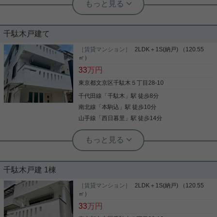
高階層、3方角部屋☆2LDK！
千駄木戸建て
山手線田端駅最寄り、2LDKのお部屋をご紹介で
す！ 3方角部屋で、3面に窓あり☆ 高階層のお部屋
［賃貸マンション］
2LDK＋1S(納戸) （120.55
です！ 各洋室がリビングから独立しており、 使い勝
㎡）
手の良い間取りです！ 洋室にある収納はウォークイ
33
万円
ンクローゼット！ お荷物が多い方にも重宝します！
マンションエントランスには、オートロックあり☆
東京都文京区千駄木５丁目28-10
写真(9)
お気軽にお問い合わせくださいませ！ ★お電話での
千代田線
「
千駄木
」駅 徒歩8分
ご相談もお気軽にどうぞ★ 実用春日ホーム株式会
詳細を見る
社 茗荷谷店 TEL：03-6902-5021
南北線
「
本駒込
」駅 徒歩10分
山手線
「
西日暮里
」駅 徒歩14分
実用春日ホーム 茗荷谷店 堀田枝里
【千駄木小学区】2SLDK戸建☆
千駄木戸建 1棟
千駄木小学区、2SLDKの戸建てをご紹介です☆
※2028年2月29日以上帰任迄の定期借家契約となり
［賃貸マンション］
2LDK＋1S(納戸) （120.55
ます。 各居室が8帖以上と、広々した戸建て！ 玄関
㎡）
も開放感のある造り☆ 1階Ｓのスペースには、ピア
33
万円
ノ搬入が可能です！ 建物前には駐車も可能です！ お