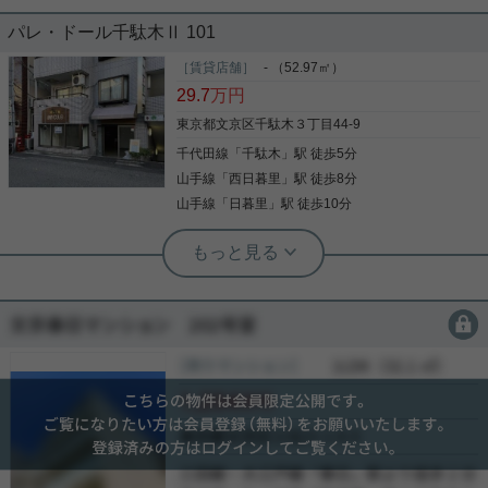
す。是非、お問い合せください(^o^)
パレ・ドール千駄木Ⅱ 101
千駄木の住宅街からペット可の戸建てが登場
［賃貸店舗］
- （52.97㎡）
29.7
万円
東京都文京区千駄木３丁目44-9
千代田線
「
千駄木
」駅 徒歩5分
写真(9)
山手線
「
西日暮里
」駅 徒歩8分
詳細を見る
山手線
「
日暮里
」駅 徒歩10分
根津駅前センター（実用根津ホーム株式会社 根津駅前センター） スタ
ッフ小西
軽飲食相談可能の路面店
会員限定
会員限定
人で賑わうよみせ通りの路面店 軽飲食相談可能 ・営
［賃貸マンション］
会員限定
（
会員限定
）
業時間８時から２３時まで
会員限定
会員限定
-
-
写真(9)
-
詳細を見る