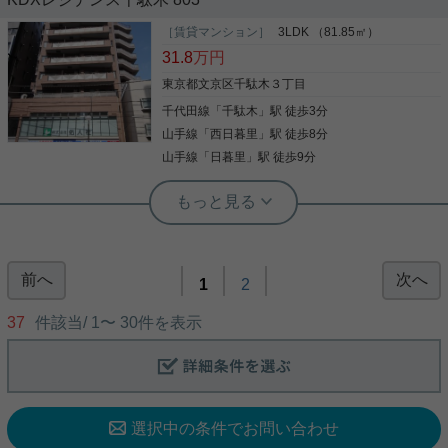
山手線田端駅最寄り、2LDKのお部屋をご紹介で
す！ 3方角部屋で、3面に窓あり☆ 各洋室がリビン
［賃貸マンション］
3LDK （81.85㎡）
グから独立しており、 使い勝手の良い間取りです！
31.8
万円
洋室にある収納はウォークインクローゼット！ お荷
物が多い方にも重宝します！ マンションエントラン
東京都文京区千駄木３丁目
スには、オートロックあり☆ お気軽にお問い合わせ
千代田線
「
千駄木
」駅 徒歩3分
写真(9)
くださいませ！ ★お電話でのご相談もお気軽にどう
ぞ★ 実用春日ホーム株式会社 茗荷谷店 TEL：03-
山手線
「
西日暮里
」駅 徒歩8分
詳細を見る
6902-5021
山手線
「
日暮里
」駅 徒歩9分
実用春日ホーム 小石川店 スタッフ大久
千駄木小学区の3ＬＤＫ！ 東向きの角
部屋です☆
前へ
次へ
81㎡越えの3LDK！ 千駄木小学区のファミリータイ
1
2
プの物件です！ 東向き3階の角部屋で通風良好で
す！ 床暖房、3口ガスのシステムキッチンなど設備
37
件該当/
1
〜
30
件を表示
も整っております。 千駄木駅まで徒歩３分の駅近の
物件！ バス停も目の前ですので、電車とバスの利用
も出来る好立地です。 通勤に通学がしやすいエリア
写真(9)
ですのでファミリーで住むには最適な好立地(^o^)
詳細を見る
選択中の条件でお問い合わせ