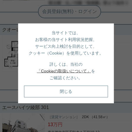
クオーレ谷中 201
当サイトでは、
お客様の当サイト利用状況把握、
［賃貸マンション］
2LDK （60.99㎡）
サービス向上検討を目的として、
27.6
万円
クッキー（Cookie）を使用しています。
東京都台東区谷中３丁目20
山手線
「
西日暮里
」駅 徒歩5分
詳しくは、当社の
千代田線
「
千駄木
」駅 徒歩8分
「Cookieの取扱いについて」
を
山手線
「
日暮里
」駅 徒歩11分
ご確認ください。
根津駅前センター（実用根津ホーム株式会社 根津駅前センター） スタ
ッフ小西
閉じる
ペット共生型マンション
エースハイツ綾部 301
周辺環境も良く複数路線利用可能 ６０㎡超の２LDK
［賃貸マンション］
2DK （41.58㎡）
が登場 収納も豊富でゆったりしています。 ペットの
13
万円
飼育も可能です。 お問い合わせお待ちしておりま
す。