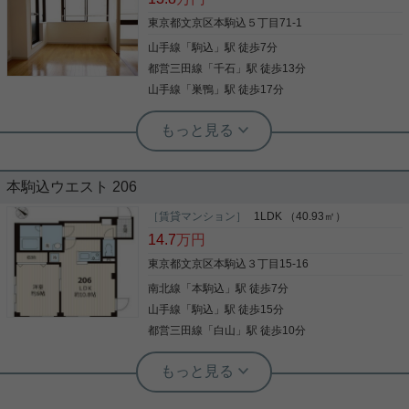
東京都文京区本駒込５丁目71-1
山手線
「
駒込
」駅 徒歩7分
都営三田線
「
千石
」駅 徒歩13分
山手線
「
巣鴨
」駅 徒歩17分
実用春日ホーム 白山店 山田諒人
犬or猫1匹飼育可☆ 南西角部屋☆即入
可
本駒込ウエスト 206
南西向き２階の角部屋で日当たり&風通し良好！ 犬
又は猫1匹まで飼育可能なお部屋です。 内覧可能、
［賃貸マンション］
1LDK （40.93㎡）
即入居可能ですので、気になる方は是非お早め
14.7
万円
に！！ 3口コンロのシステムキッチン 追い焚き浴槽
温水洗浄便座 独立洗面 エアコン2基 24時間コールセ
東京都文京区本駒込３丁目15-16
ンター 等設備の整ったお部屋です。 浴室、トイレ、
南北線
「
本駒込
」駅 徒歩7分
写真(9)
キッチンにも窓があり明るく風通し良好です。 ※楽
器・駐輪は不可となります 明るいお部屋で、新婚さ
山手線
「
駒込
」駅 徒歩15分
詳細を見る
んやカップルにもお勧めです。 気になる方は是非お
都営三田線
「
白山
」駅 徒歩10分
早めに白山店までお問い合わせください。
根津駅前センター（実用根津ホーム株式会社 根津駅前センター） スタ
ッフ小西
環境重視の方にオススメ