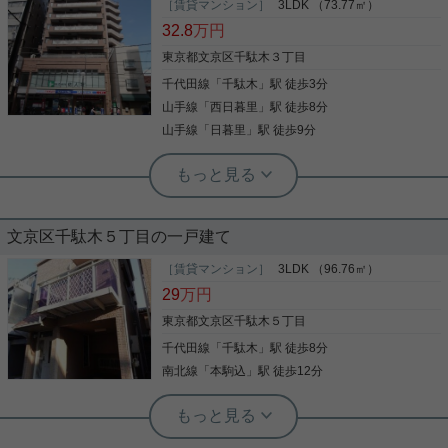
［賃貸マンション］
3LDK （73.77㎡）
ご覧頂きありがとうございます！ ご紹介するの『本
32.8
万円
駒込Ｋマンション』 田端駅と西日暮里駅利用可能な
好立地！ オートロック付きでセキュリティもしっか
東京都文京区千駄木３丁目
りしており 便利な宅配ボックスも完備！ 3口コンロ
千代田線
「
千駄木
」駅 徒歩3分
のＬ字型システムキッチン 独立洗面台 温水洗浄便座
南向きバルコニーなので、陽当たりも良好！ 少しで
山手線
「
西日暮里
」駅 徒歩8分
写真(9)
も気になる方はお気軽にお問い合わせください！！
山手線
「
日暮里
」駅 徒歩9分
詳細を見る
実用春日ホーム 本店 市原怜奈
実用春日ホーム 茗荷谷店 堀田枝里
ファミリータイプ、3LDK☆南向き、
高階層！
文京区千駄木５丁目の一戸建て
収納はクロゼット・シューズボックスなどが備え付
けられているので、衣類や日用品の収納に重宝しま
［賃貸マンション］
3LDK （96.76㎡）
60平米超の3LDK、ファミリータイプのお部屋のご
す。共用部には宅配ボックス・ゴミ出し24時間OK
29
万円
紹介！ 南向きで高階層のため陽当たり良好☆ 眺望も
などが揃っており、とても充実しています。室内設
抜けて見えます！ キッチンにはグリルあり！ キッチ
備は浴室乾燥機・洗面所独立などが揃っているの
東京都文京区千駄木５丁目
ンに立つ方にとっては、あったら嬉しい設備のひと
で、快適に過ごしやすいお部屋になります。セキュ
千代田線
「
千駄木
」駅 徒歩8分
つ！ 物件にはオートロックもあり セキュリティ面も
写真(9)
リティ面は、TVインターホン・オートロックなどを
安心してお過ごしいただけます☆ お気軽にお問い合
備え付けているので安心して暮らせます。こちらの
南北線
「
本駒込
」駅 徒歩12分
詳細を見る
写真(9)
わせくださいませ！ ★お電話でのご相談もお気軽に
マンションは床暖房付きです。お引越し時期のご相
どうぞ★ 実用春日ホーム株式会社 茗荷谷店 TEL：
詳細を見る
根津駅前センター（実用根津ホーム株式会社 根津駅前センター） スタ
談、お待ちしております。空き家の物件です。お部
03-6902-5021
ッフ小西
屋探しも楽しくワクワクしながら選びましょう。文
京区エリアの千代田線千駄木近くの情報が満載で
車庫付き・ペット可物件