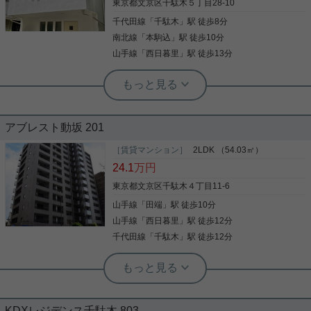
気軽にお問い合わせくださいませ！ ★お電話でのご
東京都文京区千駄木５丁目28-10
写真(9)
相談もお気軽にどうぞ★ 実用春日ホーム株式会社
千代田線
「
千駄木
」駅 徒歩8分
茗荷谷店 TEL：03-6902-5021
詳細を見る
南北線
「
本駒込
」駅 徒歩10分
山手線
「
西日暮里
」駅 徒歩13分
実用春日ホーム 茗荷谷店 上村啓士
【千駄木小学区】【文林中学校学区】
一戸建て☆3SLDK☆駐車場あり
アブレスト動坂 201
120㎡の3SLDK！ 人気の「千駄木小学区」です！ こ
の間取りならば大人数のファミリーでも安心ですね♪
［賃貸マンション］
2LDK （54.03㎡）
ご内覧可能です。 お気軽にお問合せください！ ■実
24.1
万円
用春日ホーム株式会社 茗荷谷店 ■TEL:03-6902-
5021
東京都文京区千駄木４丁目11-6
山手線
「
田端
」駅 徒歩10分
写真(9)
山手線
「
西日暮里
」駅 徒歩12分
詳細を見る
千代田線
「
千駄木
」駅 徒歩12分
実用春日ホーム 茗荷谷店 堀田枝里
3方角部屋、2LDK☆オートックあり！
KDXレジデンス千駄木 803