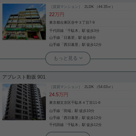
文京区エリアでの住まいなら、住み心地も快適な
「エミネンス千駄木」はいかがでしょうか。室内設
［賃貸マンション］
2LDK （44.35㎡）
備は洗面所独立・浴室乾燥機などが揃っているの
22
万円
で、快適に過ごしやすいお部屋になります。共用部
には宅配ボックスを設置しているため、家で何時間
東京都台東区谷中３丁目7-9
も待機する必要がありません。セキュリティ面は、
千代田線
「
千駄木
」駅 徒歩3分
写真(9)
TVインターホン・オートロックなどを備え付けてい
るので安心して暮らせます。自宅から2駅利用でき
山手線
「
日暮里
」駅 徒歩8分
詳細を見る
る、利便性の高い物件です。当社では、千代田線千
山手線
「
西日暮里
」駅 徒歩12分
駄木周辺の多種多様な賃貸情報を取り扱っておりま
す。千代田線千駄木の近くでお部屋探しをしている
根津駅前センター（実用根津ホーム株式会社 根津駅前センター） スタ
方は、当社までお問い合わせください(^o^)
ッフ小西
１階がスーパーの為生活至便です
アブレスト動坂 901
充実した設備のマンションです。 防犯面もオートロ
［賃貸マンション］
2LDK （54.03㎡）
ッ完備で安心です。 駅近で周辺には買い物施設も豊
24.5
万円
富です。 新生活にオススメ お問い合わせお待ちして
おります。
東京都文京区千駄木４丁目11-6
山手線
「
田端
」駅 徒歩10分
写真(9)
山手線
「
西日暮里
」駅 徒歩12分
詳細を見る
千代田線
「
千駄木
」駅 徒歩12分
実用春日ホーム 茗荷谷店 堀田枝里