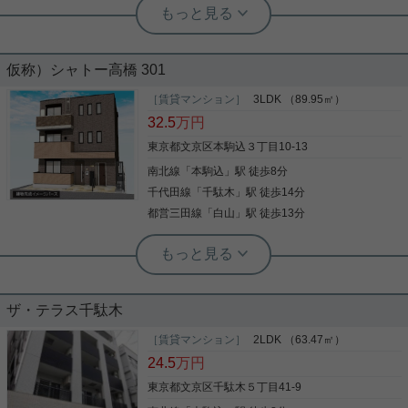
根津駅前センター（実用根津ホーム株式会社 根津駅前センター） スタ
ッフ小西
実用春日ホーム 白山店 西野健太
充実した設備の新築
振り分けたいプの2LDK★角部屋で収
納豊富なお部屋です！
仮称）シャトー高橋 301
室内設備は追い焚き・エアコン・システムキッチン
［賃貸マンション］
3LDK （89.95㎡）
振り分けタイプで、在宅ワーク部屋を確保出来る間
など大変充実しております。66.73平米のお部屋で
32.5
万円
取り♪ リビングと寝室も振分けで離れているため、
す。火を使わずにお料理ができるIHキッチンはいか
帰宅時間の異なるお二人にもお勧めです。 浴室乾
がですか。バルコニー付きの物件です。インターネ
東京都文京区本駒込３丁目10-13
燥、セミオートバス、グリル付きIHキッチン、豊富
ットが無料であるため、利用料を気にすることなく
南北線
「
本駒込
」駅 徒歩8分
な収納など 設備の整ったお部屋です。 千駄木小学区
ネットを使用でき映画やドラマをたくさん見たい方
ですので、お子様のいるご家庭にもおすすめです。
写真(9)
にもおすすめです。快適な生活を実現してくれる要
千代田線
「
千駄木
」駅 徒歩14分
写真(9)
ご入居は8月下旬から可能予定です。 夏休み中にお
素の一つに、住まいというものがあるのだと思いま
詳細を見る
都営三田線
「
白山
」駅 徒歩13分
引っ越しをご希望の方も間に合うかもしれません。
詳細を見る
す。当社に住まい探しのお手伝いをさせて下さい。
気になる方は是非お早めに！ 白山店までお問合せ下
根津駅前センター（実用根津ホーム株式会社 根津駅前センター） スタ
さいませ。
ッフ小西
新着情報
ザ・テラス千駄木
住宅地から８０㎡超の新築登場
［賃貸マンション］
2LDK （63.47㎡）
24.5
万円
東京都文京区千駄木５丁目41-9