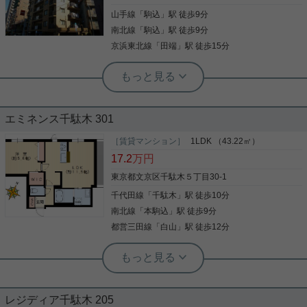
メです。
山手線
「
駒込
」駅 徒歩9分
写真(9)
南北線
「
駒込
」駅 徒歩9分
詳細を見る
京浜東北線
「
田端
」駅 徒歩15分
写真(9)
根津駅前センター（実用根津ホーム株式会社 根津駅前センター） スタ
詳細を見る
ッフ小西
寝室１０帖以上のお部屋です
エミネンス千駄木 301
２０１３年フルリノベーションで広めの１LDKに間
［賃貸マンション］
1LDK （43.22㎡）
取り変更 居室が１０帖以上もある珍しい間取りで
17.2
万円
す。 ２面採光で明るい室内です。
東京都文京区千駄木５丁目30-1
千代田線
「
千駄木
」駅 徒歩10分
写真(9)
南北線
「
本駒込
」駅 徒歩9分
詳細を見る
都営三田線
「
白山
」駅 徒歩12分
実用春日ホーム 本店 スタッフ島倉
旭化成ヘーベルメゾン★1ＬＤＫ★
レジディア千駄木 205