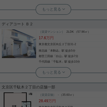
根津駅前センター（実用根津ホーム株式会社 根津駅前センター） スタ
ッフ小西
２０２３年フルリノベーション済
ディアコート Ｂ２
生活環境の良いマンションです。 周辺には買い物施
［賃貸マンション］
2LDK （57.96㎡）
設もたくさんあり便利です。 駅までも平坦で通勤も
17.6
万円
快適です。
東京都文京区向丘２丁目31-2
南北線
「
本駒込
」駅 徒歩5分
写真(9)
都営三田線
「
白山
」駅 徒歩7分
詳細を見る
千代田線
「
千駄木
」駅 徒歩10分
根津駅前センター（実用根津ホーム株式会社 根津駅前センター） スタ
ッフ小西
ゆったり使えるメゾネットタイプ
文京区千駄木２丁目の店舗一部
お手頃家賃の２ＬＤＫが登場 メゾネットタイプで居
［賃貸店舗］
- （35.60㎡）
室もゆったりした造りです。 余計な梁や柱が無くス
28.49
万円
ッキリご使用できます。