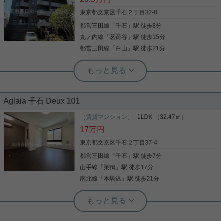
東京都文京区千石２丁目32-8
都営三田線
「
千石
」駅 徒歩8分
丸ノ内線
「
茗荷谷
」駅 徒歩15分
都営三田線
「
白山
」駅 徒歩21分
実用春日ホーム 茗荷谷店 堀田枝里
リノベーション済み☆1SLDK、角部屋
のお部屋です！
Aglaia 千石 Deux 101
千石駅徒歩8分のお部屋をご紹介です☆ 1SLDK、角
部屋！ リビングには床暖房、全部屋エアコン等、 室
［賃貸マンション］
1LDK （32.47㎡）
内設備は整っております！ 2025年8月末にリノベー
17
万円
ション済み☆ リビングの窓が大きく、開放感のある
お部屋です！ お気軽にお問い合わせくださいませ！
東京都文京区千石２丁目37-4
★お電話でのご相談もお気軽にどうぞ★ 実用春日ホ
都営三田線
「
千石
」駅 徒歩7分
写真(9)
ーム株式会社 茗荷谷店 TEL：03-6902-5021
山手線
「
巣鴨
」駅 徒歩17分
詳細を見る
南北線
「
本駒込
」駅 徒歩21分
実用春日ホーム 富坂サテライト デヘスースパトリシオ恒樹
☆千石駅最寄りの新築物件！フリーレ
ント2ヶ月です☆