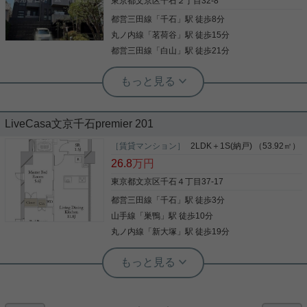
東京都文京区千石２丁目32-8
せくださいませ☆ ★お電話でのご相談もお気軽にど
都営三田線
「
千石
」駅 徒歩8分
写真(9)
うぞ★ 実用春日ホーム株式会社 茗荷谷店 TEL：
03-6902-5021
丸ノ内線
「
茗荷谷
」駅 徒歩15分
詳細を見る
都営三田線
「
白山
」駅 徒歩21分
実用春日ホーム 茗荷谷店 堀田枝里
2026年7月室内リノベーション済み☆
LiveCasa文京千石premier 201
礼金0！
［賃貸マンション］
2LDK＋1S(納戸) （53.92㎡）
千石駅徒歩8分のお部屋をご紹介です☆ 南西向き、
26.8
万円
2LDK！ リビングには床暖房、全部屋エアコン等、
室内設備は整っております！ 2026年7月にリノベー
東京都文京区千石４丁目37-17
ション完了したばかり☆ キッチン、バス、独立洗面
都営三田線
「
千石
」駅 徒歩3分
台等、未使用でのご入居が可能です！ お気軽にお問
い合わせくださいませ！ ★お電話でのご相談もお気
山手線
「
巣鴨
」駅 徒歩10分
写真(9)
軽にどうぞ★ 実用春日ホーム株式会社 茗荷谷店
丸ノ内線
「
新大塚
」駅 徒歩19分
TEL：03-6902-5021
詳細を見る
実用春日ホーム 千石店 会田将弘
【新築】千石駅徒歩3分の好立地です！
根津駅前センター（実用根津ホーム株式会社 根津駅前センター） スタ
ッフ小西
２０２６年７月リノベーション工事完