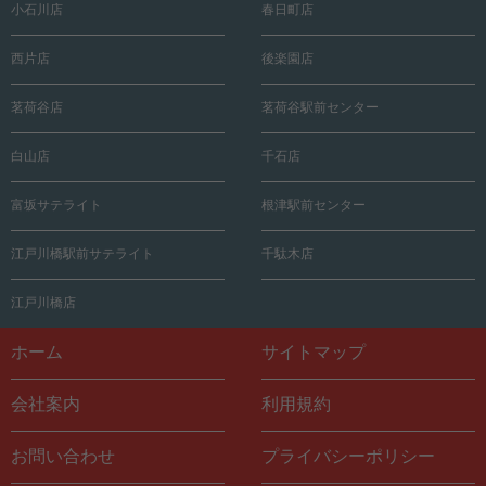
小石川店
春日町店
西片店
後楽園店
茗荷谷店
茗荷谷駅前センター
白山店
千石店
富坂サテライト
根津駅前センター
江戸川橋駅前サテライト
千駄木店
江戸川橋店
ホーム
サイトマップ
会社案内
利用規約
お問い合わせ
プライバシーポリシー