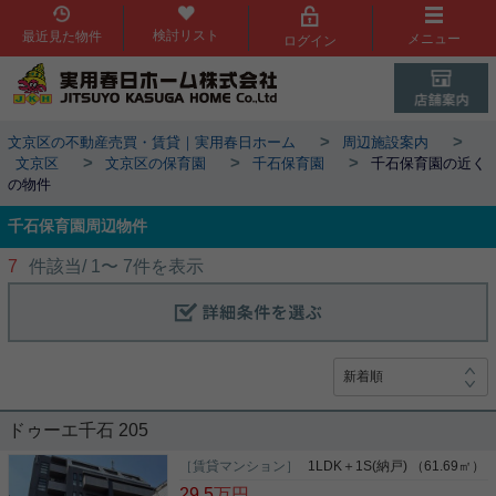
検討リスト
最近見た物件
メニュー
ログイン
>
>
文京区の不動産売買・賃貸｜実用春日ホーム
周辺施設案内
>
>
>
文京区
文京区の保育園
千石保育園
千石保育園の近く
の物件
千石保育園周辺物件
7
件該当/
1
〜
7
件を表示
ドゥーエ千石 205
［賃貸マンション］
1LDK＋1S(納戸) （61.69㎡）
29.5
万円