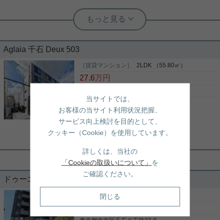
実用春日ホーム 茗荷谷店 堀田枝里
新築、最上階☆1SLDK、角部屋！
Aglaia 千石 Deux 503
千石駅最寄り、1SLDKのお部屋をご紹介です☆ スー
パー「かみもと」が徒歩1分！ 閑静な住宅街で、買
［賃貸マンション］
2LDK （55.80㎡）
い物にも便利な立地です☆ 新築、最上階の南東角部
27.6
万円
屋のお部屋！ 2面に窓あり！ 6帖のスペースは窓も
あるため、洋室としての利用も可能☆ 室内設備は充
東京都文京区千石２丁目37-4
当サイトでは、
実しており、ネットも無料で利用可能です！ お気軽
都営三田線
「
千石
」駅 徒歩7分
写真(9)
にお問い合わせくださいませ☆ ★お電話でのご相談
お客様の当サイト利用状況把握、
もお気軽にどうぞ★ 実用春日ホーム株式会社 茗荷
丸ノ内線
「
茗荷谷
」駅 徒歩17分
詳細を見る
サービス向上検討を目的として、
谷店 TEL：03-6902-5021
山手線
「
巣鴨
」駅 徒歩17分
クッキー（Cookie）を使用しています。
実用春日ホーム 茗荷谷店 堀田枝里
詳しくは、当社の
新築、最上階☆2LDK、角部屋！
「Cookieの取扱いについて」
を
ご確認ください。
ドゥーエ千石 102
千石駅最寄り、2LDKのお部屋をご紹介です☆ スー
パー「かみもと」が徒歩1分！ 閑静な住宅街で、買
［賃貸マンション］
2LDK （67.70㎡）
閉じる
い物にも便利な立地です☆ 新築、最上階の角部屋の
29.3
万円
お部屋！ 2面に窓あり！ 室内設備は充実しており、
ネットも無料で利用可能です！ お気軽にお問い合わ