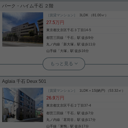
パーク・ハイム千石 ２階
本日は千石の新築物件をご紹介！ 2人暮らしに最適
な32㎡☆ 余裕のある1人暮らしもできます！ 7月中
［賃貸マンション］
3LDK （81.00㎡）
も申し込みにつきフリーレントが2ヶ月です☆
27.5
万円
東京都文京区千石３丁目14-5
都営三田線
「
千石
」駅 徒歩9分
写真(9)
丸ノ内線
「
新大塚
」駅 徒歩11分
詳細を見る
山手線
「
大塚
」駅 徒歩16分
根津駅前センター（実用根津ホーム株式会社 根津駅前センター） スタ
ッフ小西
８０㎡超のファミリータイプ
Aglaia 千石 Deux 501
重厚感のある外観の【パ－ク・ハイム千石】から８
［賃貸マンション］
1LDK＋1S(納戸) （53.32㎡）
０㎡超のファミリータイプが登場 室内は２０２５年
26.9
万円
に大幅リフォーム済 管理体制も良いマンションで
す。
東京都文京区千石２丁目37-4
都営三田線
「
千石
」駅 徒歩7分
写真(9)
丸ノ内線
「
茗荷谷
」駅 徒歩17分
詳細を見る
山手線
「
巣鴨
」駅 徒歩17分