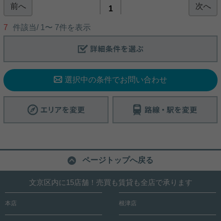
了
前へ
次へ
今回ご紹介するのは、「千石」駅から徒歩３分、 ２
1
SLDKのお部屋です！ 浴室乾燥機や温水洗浄便座も
あり、設備も充実しています！ 空き予定のお部屋で
7
件該当/
1
〜
7
件を表示
リビングダイニングキッチンの広さが14.6帖で キッ
す！ ぜひお気軽にお問い合わせ下さい♪
チンは独立タイプです！ 居室は十分な広さと、主寝
室にはウォークインクローゼットが完備されていま
す。 室内はリノベーション工事後引渡のため、大変
写真(9)
綺麗です。 オートロックもありセキュリティ面は安
詳細を見る
心です！ 宅配ボックスもあるので、再配達の手間知
写真(9)
らず！ 2022年12月から置き配対応も可能になった
選択中の条件でお問い合わせ
ので、さらに便利！ 小型犬もしくは猫1匹まで、ペ
詳細を見る
ットのご相談ができる物件ですよ！ 気になった方
は、是非お問い合わせくださいませ！
ページトップへ戻る
文京区内に15店舗！売買も賃貸も全店で承ります
本店
根津店