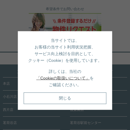
希望条件でお問い合わせ
当サイトでは、
お客様の当サイト利用状況把握、
サービス向上検討を目的として、
ページトップへ戻る
クッキー（Cookie）を使用しています。
文京区内に15店舗！売買も賃貸も全店で承ります
詳しくは、当社の
「Cookieの取扱いについて」
を
本店
根津店
ご確認ください。
小石川店
春日町店
閉じる
西片店
後楽園店
茗荷谷店
茗荷谷駅前センター