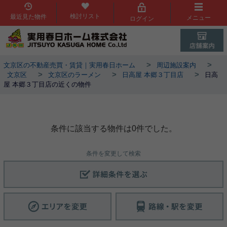
検討リスト
最近見た物件
メニュー
ログイン
>
>
文京区の不動産売買・賃貸｜実用春日ホーム
周辺施設案内
>
>
>
文京区
文京区のラーメン
日高屋 本郷３丁目店
日高
屋 本郷３丁目店の近くの物件
日高屋 本郷３丁目店周辺物件
条件に該当する物件は0件でした。
条件を変更して検索