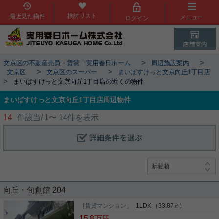
検討リスト
最近見た物件
メニュー
ログイン
>
>
文京区の不動産売買・賃貸｜実用春日ホーム
周辺施設案内
>
>
文京区
文京区のスーパー
まいばすけっと文京向丘1丁目店
>
まいばすけっと文京向丘1丁目店の近くの物件
まいばすけっと文京向丘1丁目店周辺物件
14
件該当/
1
〜
14
件を表示
向丘・旬創館 204
［賃貸マンション］
1LDK （33.87㎡）
15.8
万円