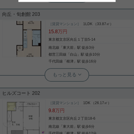
り！L字型キッチン☆
向丘・旬創館 203
「オーパスホームズ白山」のここがイチオシ。共用
部にはエレベータ・敷地内ごみ置き場などが揃って
［賃貸マンション］
1LDK （33.87㎡）
おり、とても充実しています。室内設備はBS･CS・
15.8
万円
システムキッチン・CATVなど充実した設備を備え
付けています。駐輪場付きのマンションです。住み
東京都文京区向丘１丁目5-14
心地にこだわるならリビングやダイニングのある
南北線
「
東大前
」駅 徒歩3分
写真(9)
1LDKはイチオシです。実際に部屋を確認して納得
の新居選びを。空き部屋であれば入居までスムーズ
都営三田線
「
白山
」駅 徒歩10分
詳細を見る
です。失敗したくないお部屋探しなら文京区や都営
千代田線
「
根津
」駅 徒歩16分
三田線白山付近に強い当社へご連絡ください。信頼
できるスタッフが対応致します。
根津駅前センター（実用根津ホーム株式会社 根津駅前センター） スタ
ッフ佐藤
日当たり重視派におすすめ！
ヒルズコート 202
LDKは２面採光 お風呂のも窓があるので、採光たっ
［賃貸マンション］
1DK （26.17㎡）
ぷりです。 エアコン全室完備 ３人まで入居可 ペッ
9.8
万円
トも相談可！
東京都文京区向丘２丁目18-6
南北線
「
東大前
」駅 徒歩6分
写真(9)
千代田線
「
根津
」駅 徒歩12分