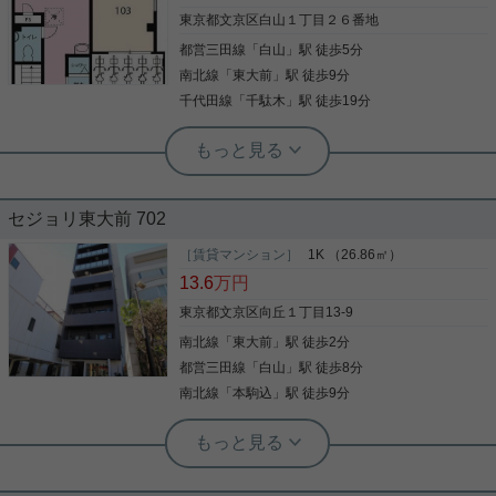
良さで、文京区の中でも特別な存在感を放つ「西
ているので安心して生活できます。室内設備は洗面
東京都文京区白山１丁目２６番地
片」エリア。かつて多くの文化人が居を構えた「学
化粧台・浴室乾燥機・食器洗乾燥機など大変充実し
都営三田線
「
白山
」駅 徒歩5分
者町」としての歴史を受け継ぐ、閑静な高台の住宅
写真(9)
ております。収納はクロゼット・シューズボック
街に位置する物件です。 徒歩圏内には東京大学本郷
ス・全居室収納などが備え付けられているので、衣
南北線
「
東大前
」駅 徒歩9分
詳細を見る
写真(9)
キャンパスがあり、知性と緑に溢れた環境が日常
類や日用品の収納に重宝します。文京区エリアや南
千代田線
「
千駄木
」駅 徒歩19分
に。さらに、ファミリー層から絶大な支持を集める
詳細を見る
北線東大前付近でのお部屋探しは、当社にお任せく
公立の名門「誠之小学校」の通学区域内でもあり、
ださい。お客様のニーズに合ったお部屋をご紹介さ
実用春日ホーム 富坂サテライト 板東翔
お子様の教育環境を最優先に考えたい親御様にも自
せていただきます。
☆シェアハウス☆ １階フロア女性限定
信を持っておすすめできる立地です。 「春日」駅や
「東大前」駅が利用でき、大手町や各主要ビジネス
街へのアクセスも至便。日々の買い物は駅周辺の商
セジョリ東大前 702
業施設が利用できるため、静けさと利便性が見事に
シェアハウス １階フロアは女性限定 文京区では破格
調和しています。 格調高いエリアで、ワンランク上
の設備クオリティ。 初期費用がグッと抑えられる敷
［賃貸マンション］
1K （26.86㎡）
の新生活をスタートしませんか。 お気軽にお問い合
金礼金０です。 東京大学や東洋大学の学生たちにぎ
わせください。
13.6
万円
わうエリアです。 周辺にはスーパーや人気中華屋を
はじめ充実。 気になった方はお気軽にお問い合わせ
東京都文京区向丘１丁目13-9
ください。 ご連絡お待ちしております♪
南北線
「
東大前
」駅 徒歩2分
写真(9)
都営三田線
「
白山
」駅 徒歩8分
詳細を見る
南北線
「
本駒込
」駅 徒歩9分
実用春日ホーム 白山店 西野健太
ペット可♪設備充実高級賃貸マンション
☆