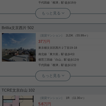
千代田線
「
根津
」駅 徒歩16分
る、フローリングのマンションとなっています。文
詳細を見る
京区や南北線東大前付近での楽しい暮らしがあなた
を待っています。素敵なお部屋を私達と一緒に見つ
けるために、まずはお問い合わせください。
実用春日ホーム 春日町店 堀江健太郎
誠之小学校の目の前！内装もリフォー
Brillia文京西片 502
ム済の優良物件！
［賃貸マンション］
2LDK （55.99㎡）
収納はシューズボックス・クロゼットなど豊富なの
37
万円
で、衣類や履き物の整理がしやすく便利です。セキ
ュリティ面は、TVインターホン・オートロックなど
東京都文京区西片２丁目19-18
充実しているので、防犯対策もばっちりです。室内
南北線
「
東大前
」駅 徒歩4分
設備は洗面化粧台・浴室乾燥機などが揃っているの
で、快適に過ごしやすいお部屋になります。エアコ
都営三田線
「
白山
」駅 徒歩12分
写真(9)
ン付きなので暑い日も寒い日も安心して過ごせま
千代田線
「
根津
」駅 徒歩12分
す。今や必需品ともなったネット。こちらはインタ
詳細を見る
ーネット有り物件です。収納性に優れていてキッチ
実用春日ホーム 千駄木店 宮﨑幸穂
ン回りを綺麗に保ちやすくなるシステムキッチンが
未入居！人気の新築分譲マンション
あります。文京区エリアや南北線東大前付近での住
実用春日ホーム 富坂サテライト 板東翔
まい選びは、当社にお任せください。当社でなら、
2022年リフォーム完了 誠之小学校至
お客様に合ったお部屋がきっと見つかります。
近！ 充実設備！室内広々！
TCRE文京白山 102
徒歩8分の場所に文京区立誠之小学校があります。
共用部にはゴミ出し24時間OK・宅配ボックスなど
［賃貸マンション］
1R （11.30㎡）
【文豪や学者に愛された名門の地。文京区西片で叶
が揃っており、とても充実しています。セキュリテ
5.6
万円
える上質な暮らし】 落ち着いた佇まいと高い治安の
ィ面は、TVインターホン・オートロックなど充実し