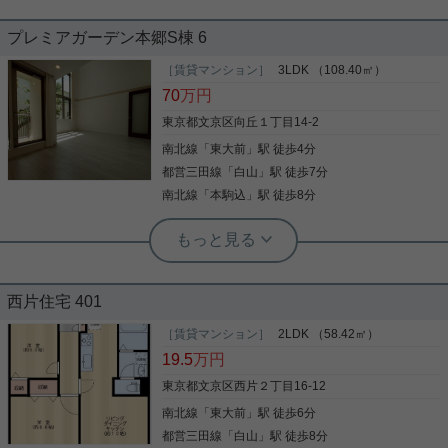
誠之小学区！！大型ファミリータイプ
日当たり重視派におすすめ！
プレミアガーデン本郷S棟 6
誠之小学区で賃広めのお部屋ををお探しの方必見！
［賃貸マンション］
3LDK （108.40㎡）
LDKは２面採光 お風呂のも窓があるので、採光たっ
１００㎡超のファミリータイプをご紹介 築年数は経
70
万円
ぷりです。 エアコン全室完備 ３人まで入居可 ペッ
っておりますが、この立地、学区、広さはなかなか
トも相談可！
ございません！ お問い合わせお待ちしております。
東京都文京区向丘１丁目14-2
南北線
「
東大前
」駅 徒歩4分
写真(9)
都営三田線
「
白山
」駅 徒歩7分
写真(9)
詳細を見る
南北線
「
本駒込
」駅 徒歩8分
詳細を見る
実用春日ホーム 富坂サテライト デヘスースパトリシオ恒樹
☆向丘の100㎡越え！住宅街でひとき
実用春日ホーム 西片店 ルームアドバイザー
わ目をひく重厚感☆
ペット相談 ディンプルキー 温水洗浄便
座 浴室乾燥機 洗面台
西片住宅 401
本日のご紹介はこちら！ 100㎡越えの3LDK！リビ
ングの天井は吹き抜けとなっており解放感抜群☆ 各
［賃貸マンション］
2LDK （58.42㎡）
郵便局での手続きなども徒歩5分に文京向丘郵便局
部屋に収納がついており、大きい荷物も収まりま
19.5
万円
があって楽ですよ。共用部には宅配ボックスが備え
す！ トイレは2か所、お風呂に窓がついており明る
付けられているため、急なお出かけや不在の際にも
さ確保☆ キッチンには食洗器付きで日々の洗い物が
東京都文京区西片２丁目16-12
荷物を受け取ることができます。室内設備は洗面化
楽に☆ ☆お電話でのご相談もお気軽にくださいませ
粧台・浴室乾燥機など充実した設備を備え付けてい
南北線
「
東大前
」駅 徒歩6分
写真(9)
☆ 実用春日ホーム株式会社 富坂サテライト TEL：
ます。付近に駅が2つあるので、用途や行き先によ
03-6866-1230
都営三田線
「
白山
」駅 徒歩8分
詳細を見る
写真(9)
って経路を選べる物件です。今や主流となってい