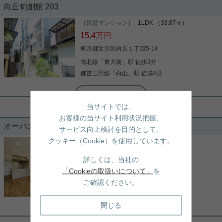
向丘旬創館 203
スタイリッシュな外観の「セジョリ東大前」☆ 今回
は7階の高層階のお部屋のご紹介です。 ペット可能
［賃貸マンション］
1LDK （33.87㎡）
なワンランク上の暮らしを始めませんか？ 「東大
15.4
万円
前」駅徒歩2分の駅近マンション 3路線が徒歩圏内の
便利な立地です。 ◆東京メトロ南北線「東大前」
東京都文京区向丘１丁目5-14
駅 徒歩2分 ◆都営三田線「白山」駅 徒歩8分 ◆
南北線
「
東大前
」駅 徒歩3分
写真(9)
東京メトロ千代田線「根津」駅 徒歩12分 東京大学
や文京学院大学へも近いので、学生さんから関係者
都営三田線
「
白山
」駅 徒歩8分
詳細を見る
の方へもおすすめです。 2口コンロのシステムキッ
実用春日ホーム 白山店 西谷優太朗
チン、ゆとりある独立洗面、クローゼットやシュー
ズボックス等充実の設備となっております。 オート
「誠之小学区」2名入居可♪ペット可&
当サイトでは、
ロックとモニター付インターフォンで女性の一人暮
ネット無料♪
らしでも安心です。 ご入居は8月2日から可能予定で
お客様の当サイト利用状況把握、
す。 スタイリッシュな新居で大好きなペットと過ご
オーパスホームズ白山 1002
サービス向上検討を目的として、
しませんか？ 気になる方は是非お気軽に、お問い合
人気学区でお子様可♪ 「東大前」駅徒歩3分の1LＤＫ
クッキー（Cookie）を使用しています。
わせお待ちしております♪
デザイナーズ☆ お部屋は2階南向きの角部屋。 ◆自
［賃貸マンション］
1LDK （52.31㎡）
動お湯張り ◆温水洗浄便座 ◆24時間換気システム
25.9
万円
詳しくは、当社の
◆宅配ボックス ◆ディンプルキー ◆インターネット
無料など 設備や条件も整っております。 お子様入居
東京都文京区向丘１丁目7-12
「Cookieの取扱いについて」
を
も可、2名入居も可能です。 気になる方は白山店ま
都営三田線
「
白山
」駅 徒歩5分
ご確認ください。
写真(9)
で是非お気軽にお問合せ下さい(^^)/
南北線
「
東大前
」駅 徒歩5分
詳細を見る
閉じる
実用春日ホーム 富坂サテライト デヘスースパトリシオ恒樹
☆仕事スペースとして使えるお部屋あ