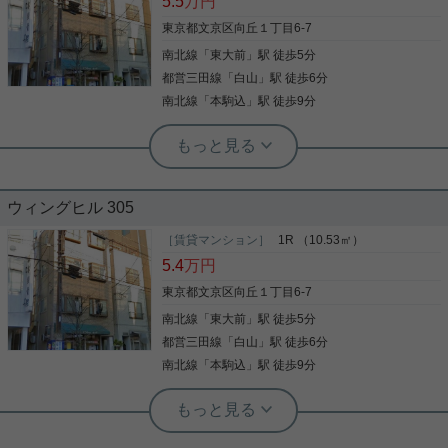
5.5
万円
外観タイル貼り、耐震構造。 24時間利用可能な敷地
内ゴミ置き場に宅配ボックスを完備。 オートロック
東京都文京区向丘１丁目6-7
に防犯カメラで防犯対策もバッチリです！ お部屋
南北線
「
東大前
」駅 徒歩5分
写真(9)
は、温水洗浄便座・追炊き機能・浴室乾燥機つき。
室内洗濯機置き場に独立洗面台も御座います。 是非
都営三田線
「
白山
」駅 徒歩6分
詳細を見る
お問い合わせください。
南北線
「
本駒込
」駅 徒歩9分
実用春日ホーム 白山店 西野健太
★エントランス施錠式のセキュリティ
★ エアコン・冷蔵庫付き！
ウィングヒル 305
エントランス施錠式のマンション☆ 4階最上階、角
部屋のご紹介です♪ ◆賃料抑えての入居が可能！ ◇
［賃貸マンション］
1R （10.53㎡）
エアコン・ミニ冷蔵庫付き♪ ◆室内洗濯機置き場あ
5.4
万円
り◎ ◇角部屋につき日照、通風良好 ◆近隣にスーパ
ーや飲食店あり◎ ◇旧白山通り沿いで交通良好
東京都文京区向丘１丁目6-7
等々、快適な生活が出来ます(^^)/ 南北線「東大前」
南北線
「
東大前
」駅 徒歩5分
写真(9)
駅 徒歩５分の駅近物件！ 三田線「白山」駅までも徒
歩６分という便利な立地♪ 即時内見も可能です♪ 気に
都営三田線
「
白山
」駅 徒歩6分
詳細を見る
なる方はお早めにお問い合わせくださいませ(^^)/
南北線
「
本駒込
」駅 徒歩9分
実用春日ホーム 白山店 西野健太
★3面窓のある角部屋★エントランス施
錠式！周辺環境良好物件♪