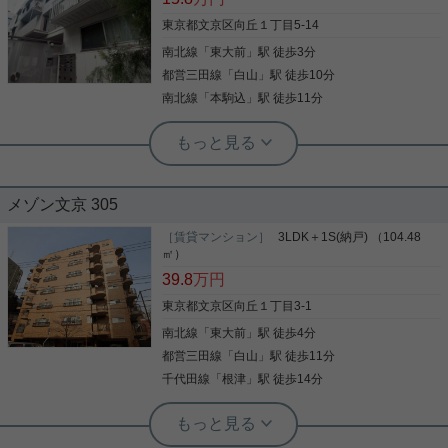
東京都文京区向丘１丁目5-14
南北線
「
東大前
」駅 徒歩3分
都営三田線
「
白山
」駅 徒歩10分
南北線
「
本駒込
」駅 徒歩11分
実用春日ホーム 春日町店 宮﨑由実
駅徒歩３分！ペットと暮らせるおしゃ
メゾン文京 305
れなデザイナーズ1LDK☆
［賃貸マンション］
3LDK＋1S(納戸) （104.48
人気の文京区でペットと暮らせる、お洒落なデザイ
㎡）
ナーズ物件です！ 駅徒歩３分、周辺環境も良好でカ
39.8
万円
ップルや新婚さんにおすすめです☆ ネット無料で設
備も充実しており、洗練された快適な新生活を始め
東京都文京区向丘１丁目3-1
られます！
南北線
「
東大前
」駅 徒歩4分
写真(9)
都営三田線
「
白山
」駅 徒歩11分
詳細を見る
千代田線
「
根津
」駅 徒歩14分
根津駅前センター（実用根津ホーム株式会社 根津駅前センター） スタ
根津駅前センター（実用根津ホーム株式会社 根津駅前センター） スタ
ッフ小西
ッフ佐藤