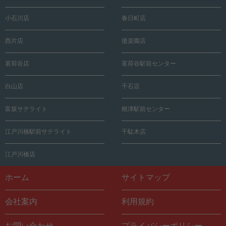
小石川店
春日町店
西片店
後楽園店
茗荷谷店
茗荷谷駅前センター
白山店
千石店
富坂サテライト
根津駅前センター
江戸川橋駅前サテライト
千駄木店
江戸川橋店
ホーム
サイトマップ
会社案内
利用規約
お問い合わせ
プライバシーポリシー