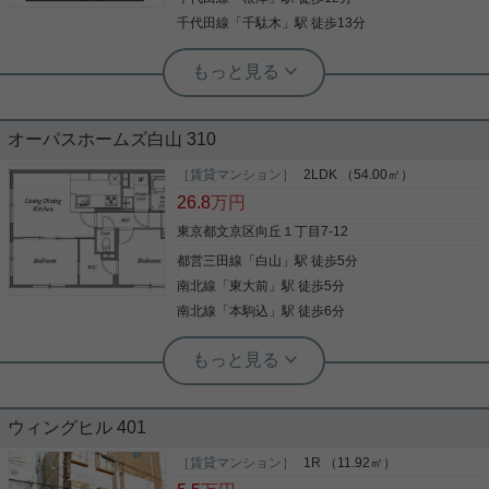
詳細を見る
千代田線
「
千駄木
」駅 徒歩13分
根津駅前センター（実用根津ホーム株式会社 根津駅前センター） スタ
ッフ佐藤
東大生におすすめ
オーパスホームズ白山 310
広めの１DKタイプでお値打ちの賃料！ 東京大学も
［賃貸マンション］
2LDK （54.00㎡）
近いので、学生さんにもおすすめです！ ご興味のあ
26.8
万円
る方はお気軽にお問い合わせ下さい♪
東京都文京区向丘１丁目7-12
都営三田線
「
白山
」駅 徒歩5分
写真(9)
南北線
「
東大前
」駅 徒歩5分
詳細を見る
南北線
「
本駒込
」駅 徒歩6分
実用春日ホーム 本店 砂子-
二人入居可能、 インターネット使用料
無料で人気の角部屋！！
ウィングヒル 401
ご覧いただき有難う御座います。 2000年1月築の鉄
骨鉄筋コンクリート造地上11階地下1階建てのマン
［賃貸マンション］
1R （11.92㎡）
ションです。 インターネットの使用料無料♪ 建物は