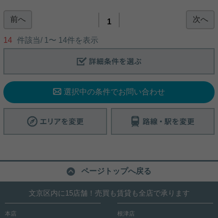
前へ
次へ
エントランス施錠式のマンション☆ 3面に窓のある
1
角部屋のご紹介です♪ ◆賃料抑えての入居が可能！
◇エアコン・ミニ冷蔵庫付き♪ ◆室内洗濯機置き場
14
件該当/
1
〜
14
件を表示
あり◎ ◇角部屋につき日照、通風良好 ◆近隣にスー
パーや飲食店あり◎ ◇旧白山通り沿いで交通良好
等々、快適な生活が出来ます(^^)/ 南北線「東大前」
写真(9)
駅 徒歩５分の駅近物件！ 三田線「白山」駅までも徒
歩６分という便利な立地♪ 気になる方はお早めにお
詳細を見る
問い合わせくださいませ(^^)/
選択中の条件でお問い合わせ
ページトップへ戻る
文京区内に15店舗！売買も賃貸も全店で承ります
本店
根津店