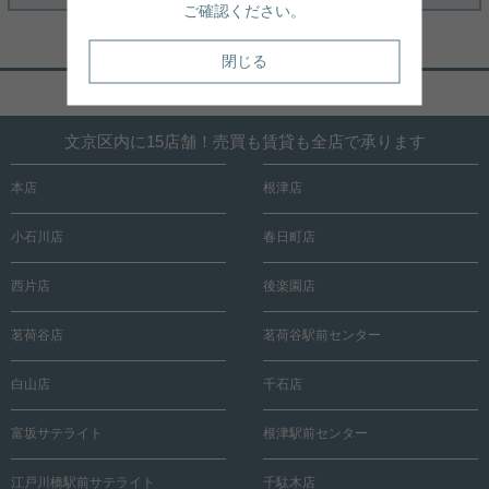
ご確認ください。
閉じる
ページトップへ戻る
文京区内に15店舗！売買も賃貸も全店で承ります
本店
根津店
小石川店
春日町店
西片店
後楽園店
茗荷谷店
茗荷谷駅前センター
白山店
千石店
富坂サテライト
根津駅前センター
江戸川橋駅前サテライト
千駄木店