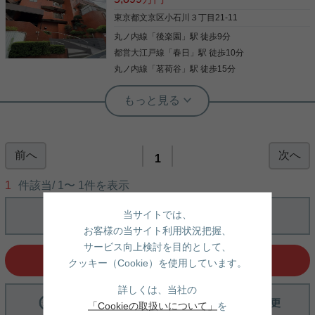
東京都文京区小石川３丁目21-11
丸ノ内線
「
後楽園
」駅 徒歩9分
都営大江戸線
「
春日
」駅 徒歩10分
丸ノ内線
「
茗荷谷
」駅 徒歩15分
実用春日ホーム 富坂サテライト 金子瑠茄
自然と歴史が息づく学びの街☆
前へ
次へ
後楽園・春日近辺の物件！ 買い物ももちろん、通勤
1
にも便利な立地となっております。 室内は新規リノ
ベーション予定☆ 完成は来年の2月に完成となって
1
件該当/
1
〜
1
件を表示
います。 （画像は仕様イメージとなります。） 徒歩
圏内に東京ドームシティがございますので 買い物や
当サイトでは、
レストラン・アトラクションなど子供から大人まで
写真(9)
楽しめます☆ 気になった方はお気軽にご連絡くださ
お客様の当サイト利用状況把握、
い。 お問い合わせお待ちしております。
詳細を見る
サービス向上検討を目的として、
選択中の条件でお問い合わせ
クッキー（Cookie）を使用しています。
詳しくは、当社の
「Cookieの取扱いについて」
を