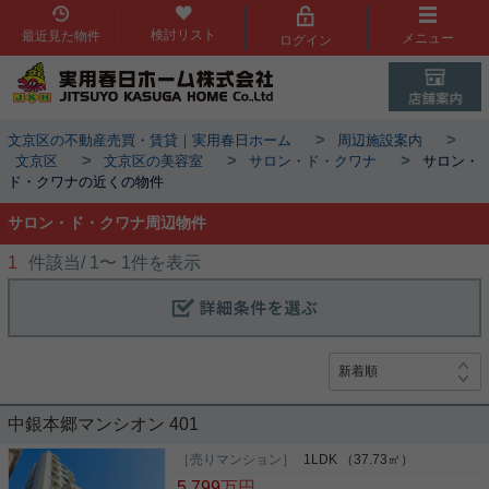
検討リスト
最近見た物件
メニュー
ログイン
>
>
文京区の不動産売買・賃貸｜実用春日ホーム
周辺施設案内
>
>
>
文京区
文京区の美容室
サロン・ド・クワナ
サロン・
ド・クワナの近くの物件
サロン・ド・クワナ周辺物件
1
件該当/
1
〜
1
件を表示
中銀本郷マンシオン 401
［売りマンション］
1LDK （37.73㎡）
5,799
万円