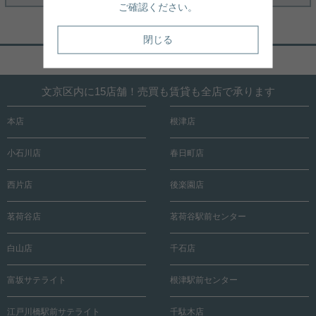
ご確認ください。
閉じる
ページトップへ戻る
文京区内に15店舗！売買も賃貸も全店で承ります
本店
根津店
小石川店
春日町店
西片店
後楽園店
茗荷谷店
茗荷谷駅前センター
白山店
千石店
富坂サテライト
根津駅前センター
江戸川橋駅前サテライト
千駄木店