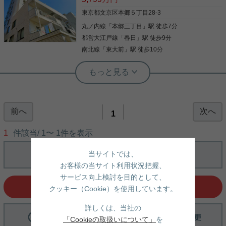
東京都文京区本郷５丁目28-3
丸ノ内線
「
本郷三丁目
」駅 徒歩7分
都営大江戸線
「
春日
」駅 徒歩9分
南北線
「
東大前
」駅 徒歩10分
実用春日ホーム 富坂サテライト 金子瑠茄
本郷の新規リノベーション物件☆
前へ
次へ
静穏と利便が息づくクラシカルレジデンス☆ 宅配ボ
1
ックスや防犯カメラなどの共用部分の設備が充実し
ています。 新耐震基準の物件となりますので、 今後
1
件該当/
1
〜
1
件を表示
も長くお住まい頂く上での安心基準も◎ コンビニは
徒歩１分と至近距離！ 気になった方はお気軽にご連
当サイトでは、
絡ください。 お問い合わせお待ちしております。
写真(9)
お客様の当サイト利用状況把握、
詳細を見る
サービス向上検討を目的として、
選択中の条件でお問い合わせ
クッキー（Cookie）を使用しています。
詳しくは、当社の
「Cookieの取扱いについて」
を