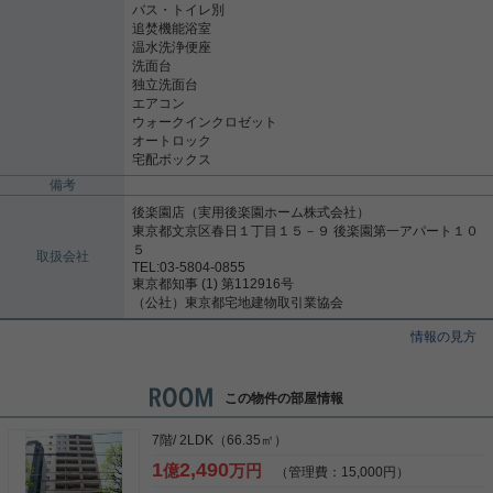
バス・トイレ別
追焚機能浴室
温水洗浄便座
洗面台
独立洗面台
エアコン
ウォークインクロゼット
オートロック
宅配ボックス
備考
後楽園店（実用後楽園ホーム株式会社）
東京都文京区春日１丁目１５－９ 後楽園第一アパート１０
５
取扱会社
TEL:03-5804-0855
東京都知事 (1) 第112916号
（公社）東京都宅地建物取引業協会
情報の見方
この物件の部屋情報
7階/ 2LDK（66.35㎡）
1
2,490
億
万円
（管理費：15,000円）