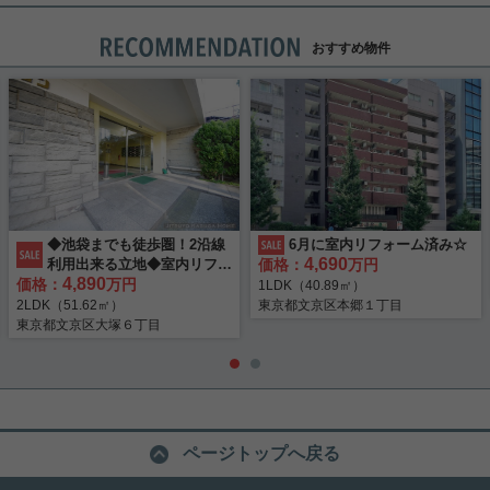
おすすめ物件
◆池袋までも徒歩圏！2沿線
6月に室内リフォーム済み☆
4,690
利用出来る立地◆室内リフォ
価格：
万円
4,890
価格：
ーム済み◆
万円
1LDK（40.89㎡）
2LDK（51.62㎡）
東京都文京区本郷１丁目
東京都文京区大塚６丁目
ページトップへ戻る