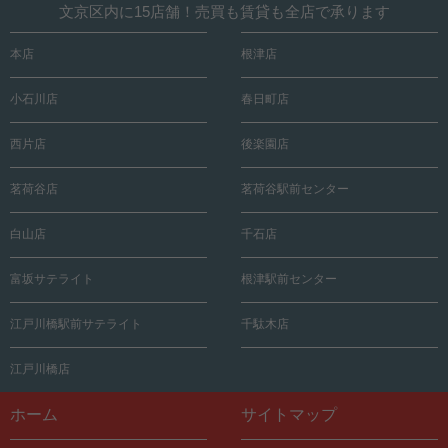
文京区内に15店舗！売買も賃貸も全店で承ります
本店
根津店
小石川店
春日町店
西片店
後楽園店
茗荷谷店
茗荷谷駅前センター
白山店
千石店
富坂サテライト
根津駅前センター
江戸川橋駅前サテライト
千駄木店
江戸川橋店
ホーム
サイトマップ