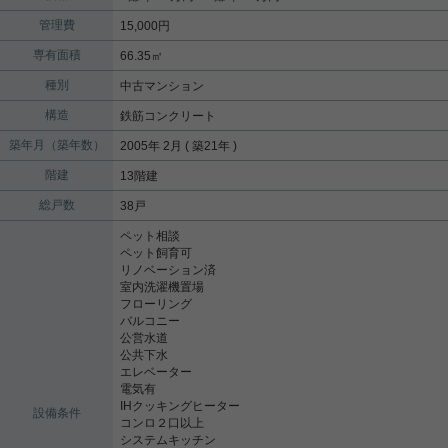
管理費
15,000円
専有面積
66.35㎡
種別
中古マンション
構造
鉄筋コンクリート
築年月（築年数）
2005年 2月 ( 築21年 )
階建
13階建
総戸数
38戸
ペット相談
ペット飼育可
リノベーション済
室内洗濯機置場
フローリング
バルコニー
公営水道
公共下水
エレベーター
電気有
IHクッキングヒーター
設備条件
コンロ２口以上
システムキッチン