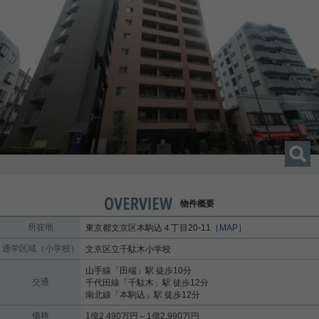
物件概要
所在地
東京都
文京区
本駒込
４丁目20-11
［MAP］
通学区域（小学校）
文京区立千駄木小学校
山手線
「
田端
」駅 徒歩10分
交通
千代田線
「
千駄木
」駅 徒歩12分
南北線
「
本駒込
」駅 徒歩12分
価格
1億2,490万円～1億2,990万円