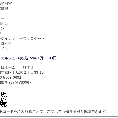
機能浴室
乾燥機
台
ワー
洗面台
コン
房
ークインシューズクロゼット
トロック
カメラ
ェルジュ24(税込)/2年:1万6,500円
春日ホーム 千駄木店
文京区千駄木２丁目33-10
3-5809-0691
事 (6) 第78096号
QRコードを読み取ることで、スマホでも物件情報を確認できます。