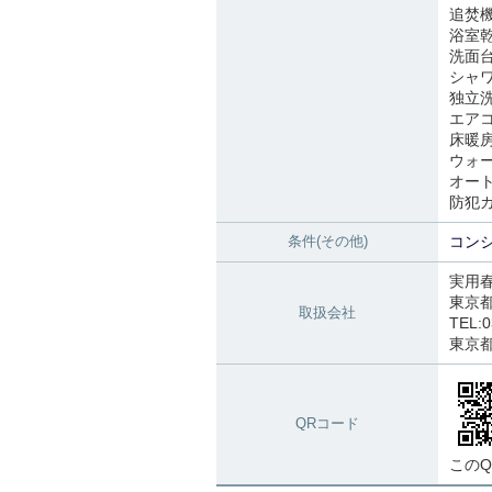
追焚
浴室
洗面
シャ
独立
エア
床暖
ウォ
オー
防犯
条件(その他)
コンシ
実用
東京都
取扱会社
TEL:0
東京都知
QRコード
この