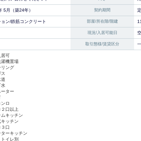
2年 5月（築24年）
契約期間
定
ション/鉄筋コンクリート
部屋/所在階/階建
1
現況/入居可能日
空
取引態様/賃貸区分
入居可
洗濯機置場
ーリング
ガス
水道
下水
ベーター
有
コンロ
ロ２口以上
テムキッチン
式キッチン
ロ３口
ンターキッチン
・トイレ別