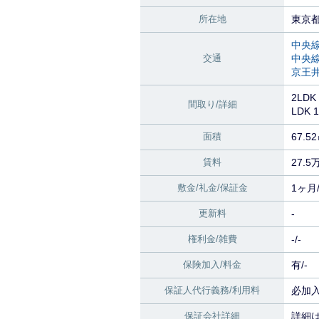
所在地
東京都
中央
交通
中央
京王
2LDK
間取り/詳細
LDK 
面積
67.5
賃料
27.5
敷金/礼金/保証金
1ヶ月/
更新料
-
権利金/雑費
-/-
保険加入/料金
有/-
保証人代行義務/利用料
必加入
保証会社詳細
詳細