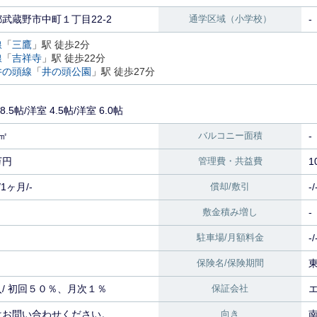
武蔵野市中町１丁目22-2
通学区域（小学校）
-
線
「
三鷹
」駅 徒歩2分
線
「
吉祥寺
」駅 徒歩22分
井の頭線
「
井の頭公園
」駅 徒歩27分
18.5帖
/
洋室 4.5帖
/
洋室 6.0帖
2㎡
バルコニー面積
-
万円
管理費・共益費
1
1ヶ月/-
償却/敷引
-/
敷金積み増し
-
駐車場/月額料金
-/
保険名/保険期間
/
初回５０％、月次１％
保証会社
はお問い合わせください。
向き