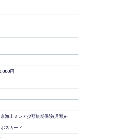
0,000円
-
-
東京海上ミレア少額短期保険(月額)/-
エポスカード
南