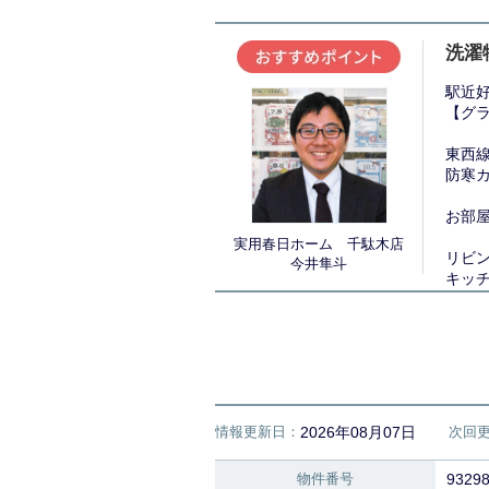
洗濯
駅近
【グ
東西線
防寒
お部屋
実用春日ホーム 千駄木店
リビ
今井隼斗
キッ
気に
情報更新日：
2026年08月07日
次回
物件番号
9329