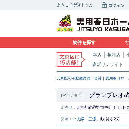
ようこそ
ゲスト
さん
物件を探す
本店
根津店
富坂サテライト
文京区の不動産売買・賃貸｜実用春日ホー
グランプレオ武蔵
[マンション]
所在地：
東京都武蔵野市中町１丁目22
交通：
中央線
「
三鷹
」駅 徒歩2分