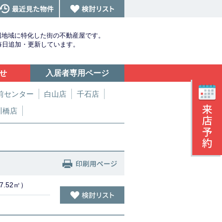
辺地域に特化した街の不動産屋です。
を毎日追加・更新しています。
せ
入居者専用ページ
前センター
白山店
千石店
川橋店
7.52㎡）