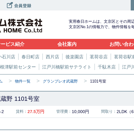
実用春日ホームは、文京区とその周
文京区No.1の情報力で、物件情報
サービス紹介
会社案内
お問い合わ
小石川店
春日町店
西片店
後楽園店
茗荷谷店
茗荷谷駅
根津駅前センター
江戸川橋駅前サテライト
千駄木店
江戸
>
>
>
ム
物件一覧
グランプレオ武蔵野
1101号室
野 1101号室
-2
賃料：
27.5
万円
管理費：
10,000円
間取り：
2LDK（6