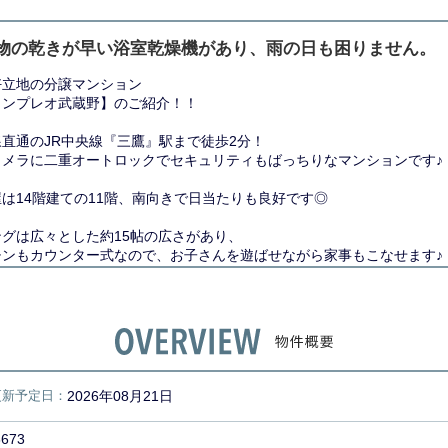
物の乾きが早い浴室乾燥機があり、雨の日も困りません。
好立地の分譲マンション
ランプレオ武蔵野】のご紹介！！
直通のJR中央線『三鷹』駅まで徒歩2分！
カメラに二重オートロックでセキュリティもばっちりなマンションです♪
は14階建ての11階、南向きで日当たりも良好です◎
ングは広々とした約15帖の広さがあり、
チンもカウンター式なので、お子さんを遊ばせながら家事もこなせます♪
なる方はお早めにお問い合わせください。
更新予定日：
2026年08月21日
8673