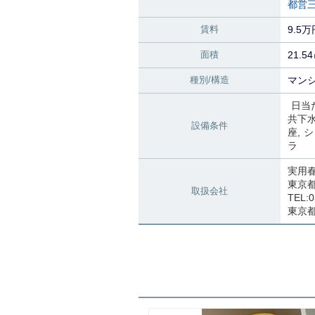
都営
賃料
9.5万
面積
21.5
種別/構造
マンシ
日当
共下
設備条件
座
シ
ラ
実用
東京都
取扱会社
TEL:0
東京都知