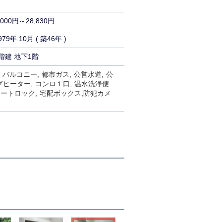
,000円～28,830円
979年 10月 ( 築46年 )
階建 地下1階
バルコニー
都市ガス
公営水道
公
グヒーター
コンロ１口
温水洗浄便
オートロック
宅配ボックス
防犯カメ