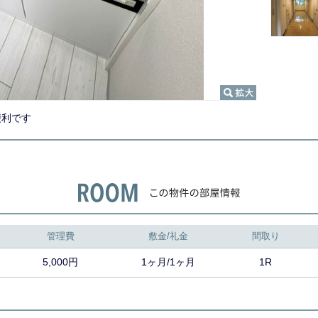
便利です
管理費
敷金/礼金
間取り
5,000円
1ヶ月/1ヶ月
1R