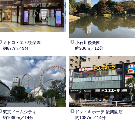
メトロ・エム後楽園
小石川後楽園
約677m／9分
約936m／12分
東京ドームシティ
ドン・キホーテ 後楽園店
約1060m／14分
約1087m／14分