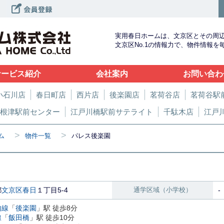
実用春日ホームは、文京区とその周
文京区No.1の情報力で、物件情報
サービス紹介
会社案内
お問い合わ
小石川店
春日町店
西片店
後楽園店
茗荷谷店
茗荷谷駅
根津駅前センター
江戸川橋駅前サテライト
千駄木店
江戸
>
>
ム
物件一覧
パレス後楽園
都
文京区
春日
１丁目5-4
通学区域（小学校）
-
内線
「
後楽園
」駅 徒歩8分
線
「
飯田橋
」駅 徒歩10分