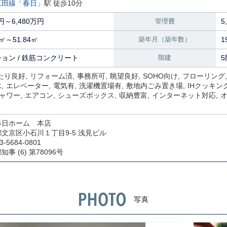
三田線
「
春日
」駅 徒歩10分
円～6,480万円
管理費
5
4㎡～51.84㎡
築年月（築年数）
1
ョン / 鉄筋コンクリート
階建
5
たり良好
リフォーム済
事務所可
眺望良好
SOHO向け
フローリング
水
エレベーター
電気有
洗濯機置場有
敷地内ごみ置き場
IHクッキン
ャワー
エアコン
シューズボックス
収納豊富
インターネット対応
春日ホーム 本店
文京区小石川１丁目9-5 浅見ビル
3-5684-0801
事 (6) 第78096号