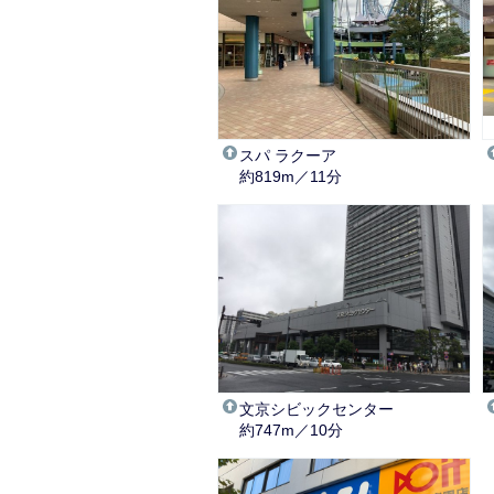
スパ ラクーア
約819m／11分
文京シビックセンター
約747m／10分