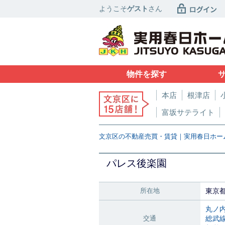
ようこそ
ゲスト
さん
物件を探す
本店
根津店
富坂サテライト
文京区の不動産売買・賃貸｜実用春日ホー
パレス後楽園
所在地
東京
丸ノ
交通
総武