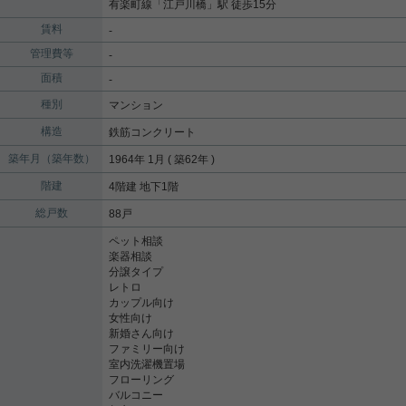
有楽町線
「
江戸川橋
」駅 徒歩15分
賃料
-
管理費等
-
面積
-
種別
マンション
構造
鉄筋コンクリート
築年月（築年数）
1964年 1月 ( 築62年 )
階建
4階建 地下1階
総戸数
88戸
ペット相談
楽器相談
分譲タイプ
レトロ
カップル向け
女性向け
新婚さん向け
ファミリー向け
室内洗濯機置場
フローリング
バルコニー