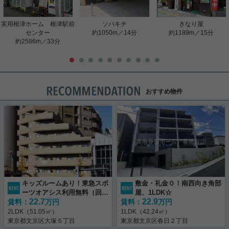
実用根津ホーム 根津駅前
ソバキチ
きなり屋
センター
約1050m／14分
約1189m／15分
約2586m／33分
おすすめ物件
キッズルームあり！東急スポ
敷金・礼金０！南西向き角部
ーツオアシス利用無料（回数
屋、1LDK☆
22.7
22.9
賃料：
制限有）
万円
賃料：
万円
2LDK（51.05㎡）
1LDK（42.24㎡）
東京都文京区大塚５丁目
東京都文京区春日２丁目