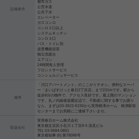
都市ガス
公営水道
設備条件
公共下水
エレベーター
ガスコンロ
コンロ２口以上
システムキッチン
コンロ３口
バス・トイレ別
追焚機能浴室
独立洗面台
エアコン
24時間有人管理
フロントサービス
コンシェルジュサービス
「川口アパートメント」のここがイチオシ。便利なスーパ
ー「まいばすけっと春日2丁目店」まで231mです。駅から
徒歩8分の物件で、アクセス良好です。最上階のマンション
備考
です。丸ノ内線後楽園近辺で、不動産に関する事でお困り
なら、まずは03-3822-6150から実用根津ホーム 根津駅前
センターまでお気軽にご連絡下さいませ。
実用春日ホーム株式会社
東京都文京区小石川１丁目9-5 浅見ビル
取扱会社
TEL:03-5684-0801
東京都知事 (6) 第78096号