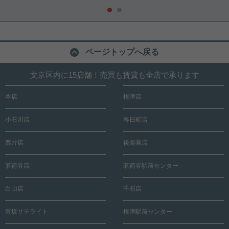
ページトップへ戻る
文京区内に15店舗！売買も賃貸も全店で承ります
本店
根津店
小石川店
春日町店
西片店
後楽園店
茗荷谷店
茗荷谷駅前センター
白山店
千石店
富坂サテライト
根津駅前センター