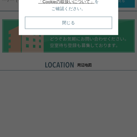
*** / ***（***）
詳細を見る
「Cookieの取扱いについて」
を
ご確認ください。
閉じる
周辺地図