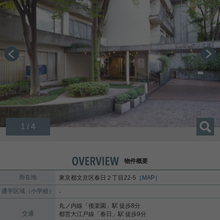
1 / 4
物件概要
所在地
東京都
文京区
春日
２丁目22-5
［MAP］
通学区域（小学校）
-
丸ノ内線
「
後楽園
」駅 徒歩8分
交通
都営大江戸線
「
春日
」駅 徒歩9分