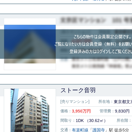
ストーク音羽
[売りマンション]
所在地：
東京都文京
価格：
3,950
万円
管理費：
9,830円
間取り：
1DK （30.62㎡）
所在階：
交通：
有楽町線
「
護国寺
」駅 徒歩5分