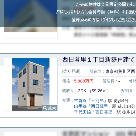
西日暮里１丁目新築戸建て
[売り戸建]
所在地：
東京都荒川区西
価格：
5,980
万円
管理費：
-
修
間取り：
2DK （59.26㎡）
所在階：
交通：
常磐線
「
三河島
」駅 徒歩4分
山手線
「
西日暮里
」駅 徒歩14分
千代田線
「
西日暮里
」駅 徒歩1