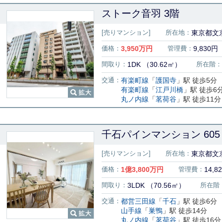
ストーク音羽 3階
[売りマンション]
所在地：
東京都文京
価格：
3,950
万円
管理費：
9,830円
間取り：
1DK （30.62㎡）
所在階：
交通：
有楽町線
「
護国寺
」駅 徒歩5分
有楽町線
「
江戸川橋
」駅 徒歩6
丸ノ内線
「
茗荷谷
」駅 徒歩11分
千石パインマンション 605
[売りマンション]
所在地：
東京都文京
価格：
1
億
3,800
万円
管理費：
14,8
間取り：
3LDK （70.56㎡）
所在階
交通：
都営三田線
「
千石
」駅 徒歩6分
山手線
「
巣鴨
」駅 徒歩14分
丸ノ内線
「
茗荷谷
」駅 徒歩16分