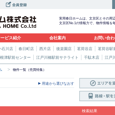
実用春日ホームは、文京区とその周
文京区No.1の情報力で、物件情報
サービス紹介
会社案内
お問い合わ
小石川店
春日町店
西片店
後楽園店
茗荷谷店
茗荷谷駅
根津駅前センター
江戸川橋駅前サテライト
千駄木店
江戸
>
ム
物件一覧（売買特集）
用途から選びなおす
検索結果