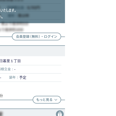
日暮里１丁目
繕積立金：
-
-
築年：
予定
4分