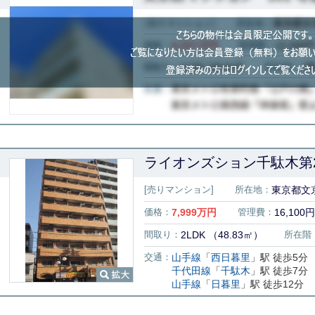
ライオンズション千駄木第2 
[売りマンション]
所在地：
東京都文京
価格：
7,999
万円
管理費：
16,100円
間取り：
2LDK （48.83㎡）
所在階
交通：
山手線
「
西日暮里
」駅 徒歩5分
千代田線
「
千駄木
」駅 徒歩7分
山手線
「
日暮里
」駅 徒歩12分