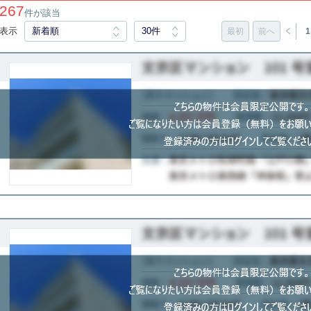
267
件が該当
表示
新着順
30件
最初
前へ
1