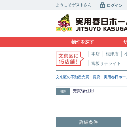
ようこそ
ゲスト
さん
物件を探す
本店
根津店
富坂サテライト
文京区の不動産売買・賃貸｜実用春日ホー
売買/居住用
用途