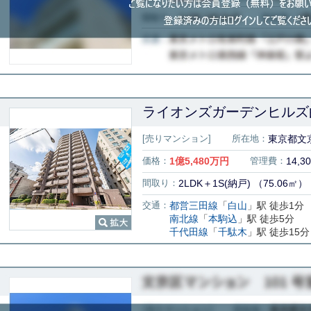
ライオンズガーデンヒルズ
[売りマンション]
所在地：
東京都文京
価格：
1
億
5,480
万円
管理費：
14,3
間取り：
2LDK＋1S(納戸) （75.06㎡）
交通：
都営三田線
「
白山
」駅 徒歩1分
南北線
「
本駒込
」駅 徒歩5分
千代田線
「
千駄木
」駅 徒歩15分