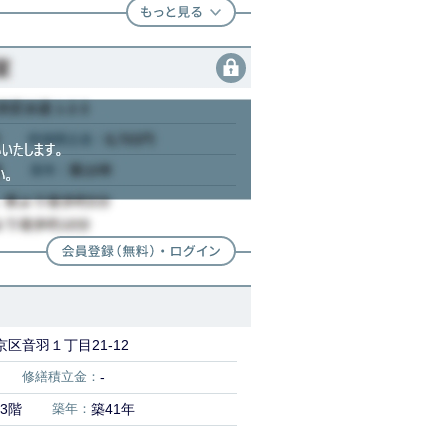
区音羽１丁目21-12
修繕積立金：
-
3階
築年：
築41年