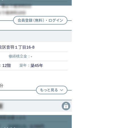
区音羽１丁目16-8
修繕積立金：
-
：
12階
築年：
築45年
7分