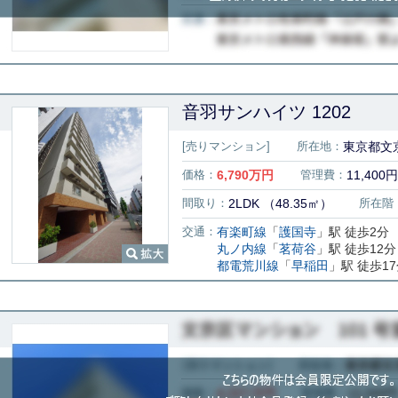
音羽サンハイツ 1202
[売りマンション]
所在地：
東京都文京
価格：
6,790
万円
管理費：
11,400円
間取り：
2LDK （48.35㎡）
所在階
交通：
有楽町線
「
護国寺
」駅 徒歩2分
丸ノ内線
「
茗荷谷
」駅 徒歩12分
都電荒川線
「
早稲田
」駅 徒歩1