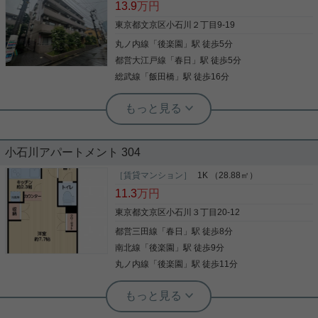
13.9
万円
納に重宝します。室内設備は浴室乾燥機・洗面所独
立などが揃っており、とても充実しています。セキ
東京都文京区小石川２丁目9-19
ュリティ面は、オートロック・TVインターホンなど
丸ノ内線
「
後楽園
」駅 徒歩5分
写真(9)
充実しているので安心して生活できます。共用部に
はゴミ出し24時間OK・宅配ボックスなど様々な設
都営大江戸線
「
春日
」駅 徒歩5分
詳細を見る
備やサービスが揃っているので便利です。ここから
総武線
「
飯田橋
」駅 徒歩16分
実現させましょう。新たな住まい探しを楽しみなが
ら始めていきませんか。快適な環境作りのお手伝い
後楽園店（実用後楽園ホーム株式会社） 志熊威望
をして参ります(^_^)
家具・家電付！サポート・サービス豊
富！
小石川アパートメント 304
8月インターネット利用無料の設備導入！ ・ダイニ
ングサービス：朝食1食分495円、夕食1食分935円
［賃貸マンション］
1K （28.88㎡）
・個室清掃サービス：月1回3300円 ・フロントサー
11.3
万円
ビス ・リラクゼーションコーナー ・共用備品(掃除
機・アイロン・布団乾燥機・ズボンプレッサーなど
東京都文京区小石川３丁目20-12
の小家電機器) ・ゲストルーム(有料) ・寝具一式レン
都営三田線
「
春日
」駅 徒歩8分
写真(9)
タル(有料) 家具・家電不要の場合、撤去の相談可能
南北線
「
後楽園
」駅 徒歩9分
詳細を見る
丸ノ内線
「
後楽園
」駅 徒歩11分
実用春日ホーム 本店 砂子-
バルコニー 礼金2ヶ月 浴室乾燥機 クロ
ゼット BS