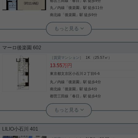
都営三田線
「
春日
」駅 徒歩9分
すすめしたい物件です！ お気軽にご連絡ください♪
など様々な設備やサービスが揃っているので便利で
丸ノ内線
「
後楽園
」駅 徒歩11分
す。 洗面化粧台はコンセントや照明、大きな鏡など
写真(9)
がついているので化粧や身支度を整える際に役立ち
南北線
「
後楽園
」駅 徒歩9分
写真(9)
ます。 オートロックと玄関の鍵で二重にロックでき
詳細を見る
詳細を見る
るので防犯対策につながります。 利便性の高い暮ら
実用春日ホーム 本店 砂子-
しをするなら文京区でいかがでしょうか。賃貸住宅
情報をお探しの際には、ぜひお気軽に当社までご連
実用春日ホーム 春日町店 宮﨑由実
実用春日ホーム 小石川店 スタッフ上田
絡下さい。しっかりとサポート致します。
単身赴任向け、フリーレント１か月、
値下げしました！！★インターネット
マーロ後楽園 602
家具家電付き、フロントサービス、礼
無料★後楽園駅徒歩４分★２４時間ゴ
＜おすすめポイント＞ デザイナーズ賃貸マンショ
金なし、更新料なし
ン！ オートロック、防犯カメラ、宅配ボックスな
［賃貸マンション］
1K （25.57㎡）
ミ出し可能★
後楽園駅、春日駅徒歩５分のアクセス良好物件です
ど、セキュリティ良好！ 閑静な住宅街に立地してお
13.55
万円
今回ご紹介するのは、人気の小石川エリア！ 複数の
☆ 家具家電付きなので引っ越し後、すぐに快適な生
り、快適な住環境！ 広々の11畳超の洋室♪ ダークト
駅を利用可能な便利な立地！ 「メゾン・シャルマ
活がスタートできます！ 朝・夕の食事サービスなど
ーンでまとめたシックな室内！ 徒歩圏内に24時間ス
東京都文京区小石川２丁目6-6
ン」の3階です。 最寄り駅は後楽園駅 徒歩４分 都
様々なサービスがありますよ！ お気楽にお問合せく
ーパー有り◎ 是非お問い合わせください！
丸ノ内線
「
後楽園
」駅 徒歩4分
心部へのアクセス良好です◎ 室内は、洋室２部屋あ
写真(9)
ださい！
り、各お部屋に収納があるので 寝具やお洋服の収納
南北線
「
後楽園
」駅 徒歩4分
詳細を見る
に困りません！ バルコニーは南向きでお部屋明るく
写真(9)
都営三田線
「
春日
」駅 徒歩4分
写真(9)
過ごせます♪ 気になる点や類似物件などお気軽に
詳細を見る
【実用春日ホーム 小石川店】へお問い合わせくだ
詳細を見る
さい！お待ちしております。
後楽園店（実用後楽園ホーム株式会社） 志熊威望
☆築2025年☆後楽園駅徒歩４分☆1K☆
LILIO小石川 401