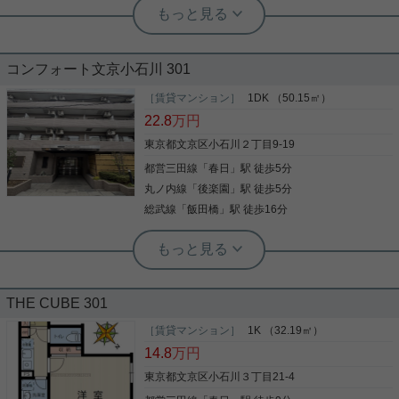
根津駅前センター（実用根津ホーム株式会社 根津駅前センター） スタ
ッフ小西
裏通りの閑静な住宅地から
コンフォート文京小石川 301
［賃貸マンション］
1DK （50.15㎡）
22.8
万円
小石川エリアの人気マンション 低層住宅の最上階が
登場 駅に近いが大通りに面していない、環境がオス
東京都文京区小石川２丁目9-19
スメのマンションです。 素敵なマンションです。
都営三田線
「
春日
」駅 徒歩5分
丸ノ内線
「
後楽園
」駅 徒歩5分
総武線
「
飯田橋
」駅 徒歩16分
写真(9)
詳細を見る
実用春日ホーム 西片店 ルームアドバイザー
実用春日ホーム 茗荷谷駅前センター 齊藤敏孝
3沿線以上利用可 3駅以上利用可 駅徒歩
浴槽 2沿線利用可 敷金1ヶ月 2駅利用可
THE CUBE 301
10分以内 敷金1ヶ月 防犯カメラ
駅徒歩10分以内
［賃貸マンション］
1K （32.19㎡）
薬や日用品を買うのに便利なスギ薬局小石川店ま
14.8
万円
この度は、当物件をご覧いただきありがとうござい
で、462mです。 収納はクロゼット・押入などが備
ます！ ☆インターネット無料 ☆24時間ゴミ出し可
東京都文京区小石川３丁目21-4
え付けられているので、衣類や日用品の収納に重宝
能 ☆独立洗面台 等、嬉しいシステムの揃った是非お
します。共用部にはエレベータ・敷地内ごみ置き場