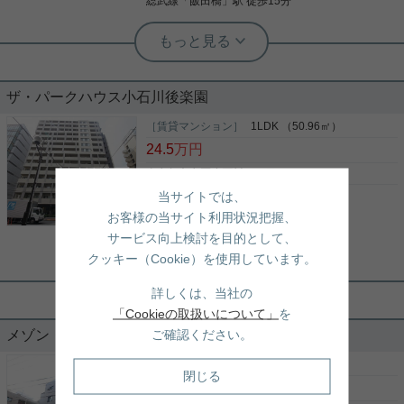
総武線
「
飯田橋
」駅 徒歩15分
い、日常の生活利便性は文句なし。 【洗練された居
住空間と防犯体制】 オートロック、防犯カメラ、TV
実用春日ホーム 茗荷谷店 堀田枝里
モニター付きインターホンを完備。宅配ボックスや
後楽園駅最寄り☆2LDK、最上階、角
24時間ゴミ出し可能など、忙しい都市生活を支える
部屋で南西向き！
設備が充実。
ザ・パークハウス小石川後楽園
後楽園駅が最寄りの2LDKのお部屋のご紹介です☆
駅周辺にはラクーアがあり、お買い物には不便しな
［賃貸マンション］
1LDK （50.96㎡）
い環境です！ 南西向き！ リビングも約14帖あり、
24.5
万円
開放感のあるお部屋です！ 最上階で角部屋です☆ 浴
室乾燥機と追焚機能、 温水洗浄便座に独立洗面台と
東京都文京区小石川２丁目2
設備も充実しております！ ペットの相談も可能！ お
当サイトでは、
都営大江戸線
「
春日
」駅 徒歩2分
写真(9)
気軽にお問い合わせくださいませ！ ★お電話でのご
お客様の当サイト利用状況把握、
相談もお気軽にどうぞ★ 実用春日ホーム株式会社
丸ノ内線
「
後楽園
」駅 徒歩1分
詳細を見る
茗荷谷店 TEL：03-6902-5021
サービス向上検討を目的として、
丸ノ内線
「
本郷三丁目
」駅 徒歩13分
クッキー（Cookie）を使用しています。
実用春日ホーム 小石川店 スタッフ大久
カウンターキッチン ゴミ出し24時間
詳しくは、当社の
OK 2駅利用可 地上デジタル放送 防犯
「Cookieの取扱いについて」
を
カメラ
ご確認ください。
メゾン・シャルマン 206
［賃貸マンション］
2LDK （58.63㎡）
閉じる
22.2
万円