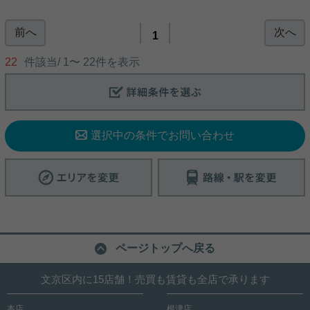
前へ
次へ
都営三田線春日周辺への引っ越しをお考えなら「小
1
石川アパートメント」。2沿線利用可なので、別ル
ートからでも帰宅できます。快適にお料理が作れる
22
件該当/
1
〜
22
件を表示
ようにコンロが二つついている物件です。IH調理器
は安全で使いやすくニーズが高い快適なキッチンで
す。賃貸物件を探すなら、地域に密着した当社にお
写真(9)
任せください。お客様のこだわりやご要望に合わせ
た物件や当社オススメの物件など、多種多様な物件
詳細を見る
情報をご紹介いたします。
選択中の条件でお問い合わせ
ページトップへ戻る
文京区内に15店舗！売買も賃貸も全店で承ります
本店
根津店