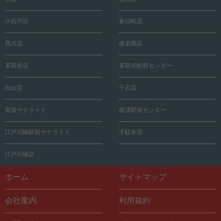
小石川店
春日町店
西片店
後楽園店
茗荷谷店
茗荷谷駅前センター
白山店
千石店
富坂サテライト
根津駅前センター
江戸川橋駅前サテライト
千駄木店
江戸川橋店
ホーム
サイトマップ
会社案内
利用規約