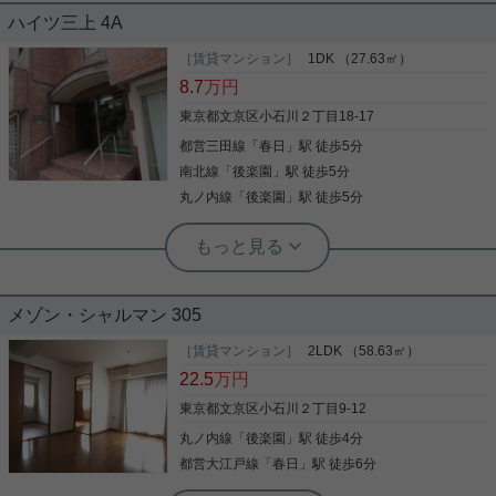
ハイツ三上 4A
春日駅徒歩3分の1LDKのお部屋をご紹介です☆ 東京
ドームが徒歩圏内！ ラクーアもあり、買い物にも便
［賃貸マンション］
1DK （27.63㎡）
利な周辺環境です！ 3口ガスコンロにグリル、浴室
8.7
万円
乾燥機に追焚機能等、 室内設備も充実したお部屋☆
角部屋で、2面に窓有！ お気軽にお問い合わせくだ
東京都文京区小石川２丁目18-17
さいませ！ ★お電話でのご相談もお気軽にどうぞ★
都営三田線
「
春日
」駅 徒歩5分
写真(9)
実用春日ホーム株式会社 茗荷谷店 TEL：03-6902-
5021
南北線
「
後楽園
」駅 徒歩5分
詳細を見る
丸ノ内線
「
後楽園
」駅 徒歩5分
実用春日ホーム 千石店 スタッフ篠笥
後楽園・春日駅から徒歩５分！！4路線
2駅利用可能◎
メゾン・シャルマン 305
「後楽園」「春日」各駅から徒歩５分！ 好アクセス
でこのお家賃は魅力的！！なお部屋をご紹介しま
［賃貸マンション］
2LDK （58.63㎡）
す！ ２面採光で明るい室内は全室フローリング♪ バ
22.5
万円
ストイレ別です！ 洗濯機置場も室内！バルコニーに
も洗濯物が干せます！ 空き予定のお部屋です。 ご興
東京都文京区小石川２丁目9-12
味のある方ぜひお気軽にお問合わせください♪
丸ノ内線
「
後楽園
」駅 徒歩4分
写真(9)
都営大江戸線
「
春日
」駅 徒歩6分
詳細を見る