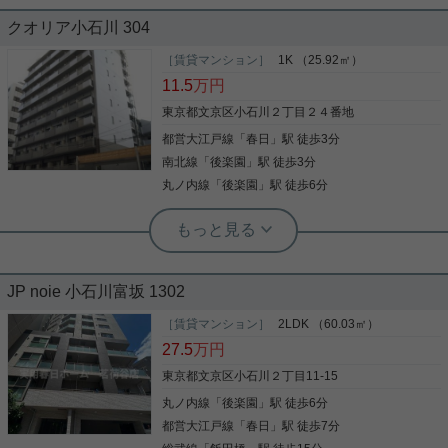
実用春日ホーム 小石川店 スタッフ上田
クオリア小石川 304
★デザイナーズマンション★事務所可
リノベーション直後！水回りもきれいで快適に過ご
★ペット可★１フロア１住戸★収納多
すことができます☆ 10階と高層階のため眺めがよ
［賃貸マンション］
1K （25.92㎡）
数★
く、角部屋で風通しもよいお部屋です！ 春日駅まで
11.5
万円
徒歩２分！後楽園駅まで徒歩7分とアクセス良好で
春日駅徒歩3分・後楽園駅徒歩5分と、4路線が利用
す！ 敷金・礼金ゼロ！ お気楽にお問合せください☆
東京都文京区小石川２丁目２４番地
できる立地が魅力のデザイナーズマンションです。
彡
ワンフロア1住戸の設計で、隣室を気にせずお過ご
都営大江戸線
「
春日
」駅 徒歩3分
写真(9)
しいただける独立性の高い住まい。 ペットは犬・猫
南北線
「
後楽園
」駅 徒歩3分
合わせて2匹まで飼育可能。 事務所利用もご相談い
詳細を見る
ただけますので、住居兼オフィスをお探しの方にも
丸ノ内線
「
後楽園
」駅 徒歩6分
写真(9)
おすすめです。 インターネット無料やセキュリティ
機能付きエレベーターなど設備も充実しており、24
詳細を見る
実用春日ホーム 富坂サテライト 板東翔
時間営業のスーパーも近く、生活利便性も良好で
タイパ抜群のスマートライフ
す。 気になる点や類似物件などお気軽に【実用春日
ホーム 小石川店】へお問い合わせください！お待
ちしております。
JP noie 小石川富坂 1302
【圧倒的な交通利便性】 都営三田線・大江戸線「春
日」駅、東京メトロ丸ノ内線・南北線「後楽園」駅
［賃貸マンション］
2LDK （60.03㎡）
が徒歩圏内。主要ビジネス街へダイレクトに繋がる
27.5
万円
4路線マルチアクセス！ 【安心・安全なアプロー
チ】 物件は千川通り沿いに位置し、夜間でも道が明
東京都文京区小石川２丁目11-15
るく平坦。女性の独り暮らしや遅い時間のご帰宅で
丸ノ内線
「
後楽園
」駅 徒歩6分
写真(9)
も安心のルートです。 【日々の買い物が完結する環
境】 スーパー「ダイエー小石川店」や「グルメシテ
都営大江戸線
「
春日
」駅 徒歩7分
詳細を見る
ィ」、ドラッグストア、コンビニがすぐ近くに揃