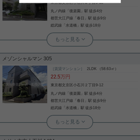
東京都文京区小石川２丁目9-12
丸ノ内線
「
後楽園
」駅 徒歩4分
写真(9)
都営大江戸線
「
春日
」駅 徒歩9分
詳細を見る
総武線
「
水道橋
」駅 徒歩18分
根津駅前センター（実用根津ホーム株式会社 根津駅前センター） スタ
ッフ小西
住宅街に佇むファミリータイプ
メゾンシャルマン 305
［賃貸マンション］
2LDK （58.63㎡）
22.5
万円
室内設備はエアコン・システムキッチン・ネット使
用料不要など大変充実しております。共用部にはエ
東京都文京区小石川２丁目9-12
レベータ・敷地内ごみ置き場など様々な設備やサー
丸ノ内線
「
後楽園
」駅 徒歩4分
ビスが揃っているので便利です。大きなおもちゃも
置けるお子さんに嬉しい広々空間をもつお住まい。
都営大江戸線
「
春日
」駅 徒歩9分
共用設備の充実している、楽しく生活できるマンシ
総武線
「
水道橋
」駅 徒歩18分
写真(9)
ョンです。2LDKは生活にゆとりができ穏やかな生
活ができます。3口コンロが付いているので、3つの
詳細を見る
実用春日ホーム 茗荷谷店 堀田枝里
料理を同時に進められて時短につながります。当社
人気の小石川アドレス☆ファミリータ
スタッフが地域の賃貸情報をご提供いたします。お
イプの2LDK！
客様のこだわりやご要望などございましたら、お気
実用春日ホーム 茗荷谷店 堀田枝里
軽に当社へお問い合わせ下さい。
【礫川小学区☆】人気の小石川アドレ