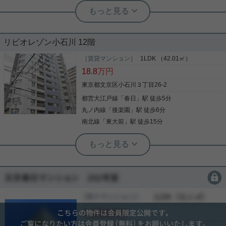
根津駅前センター（実用根津ホーム株式会社 根津駅前センター） スタ
ッフ小西
５年間の定期借家（更新料お得）
リビオレゾン小石川 12階
［賃貸マンション］
1LDK （42.01㎡）
18.8
万円
複数路線が入り交う春日エリアから 新婚さん・カッ
プルさんにオススメの新築戸建てが登場
東京都文京区小石川３丁目26-2
都営大江戸線
「
春日
」駅 徒歩5分
丸ノ内線
「
後楽園
」駅 徒歩6分
南北線
「
東大前
」駅 徒歩15分
写真(9)
詳細を見る
実用春日ホーム 本店 砂子-
浴室乾燥機 BS 24時間換気システム TV
インターホン BS･CS
実用春日ホーム 茗荷谷店 堀田枝里
後楽園駅徒歩3分☆新築未入居！
会員限定
会員限定
2008年2月築、ＲＣ造15階建てのマンションです。
都営三田線・春日駅より徒歩5分です。 さらに都営
［賃貸マンション］
会員限定
（
会員限定
）
大江戸線・春日駅や丸ノ内線/南北線・後楽園駅もご
会員限定
後楽園駅徒歩3分の2DKの戸建てをご紹介です！
利用可能で交通の便が良好です。 建物向かいには24
2026年1月築の新築未入居☆ 閑静な住宅地で生活環
時間スーパーがあります！ 周辺にはドラッグスト
会員限定
境◎！ 近くにはスーパーや飲食店もあり！ 室内設備
ア、コンビニなどの商業施設が揃っており日々のお