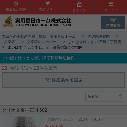
検討リスト
最近見た物件
メニュー
ログイン
>
>
文京区の不動産売買・賃貸｜実用春日ホーム
周辺施設案内
>
>
文京区
文京区のスーパー
まいばすけっと 小石川２丁目店
>
まいばすけっと 小石川２丁目店の近くの物件
まいばすけっと 小石川２丁目店周辺物件
22
件該当/
1
〜
22
件を表示
クリオ文京小石川 602
［賃貸マンション］
2LDK （48.31㎡）
25.3
万円