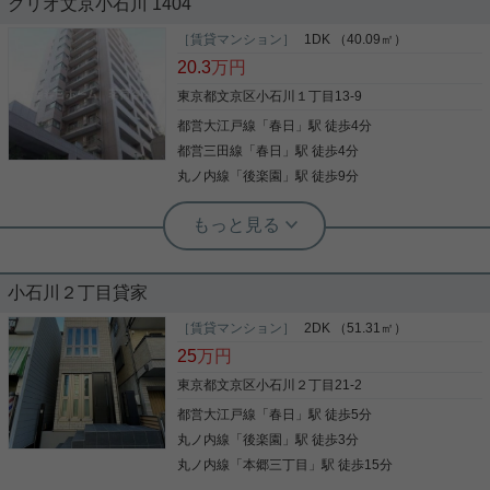
クリオ文京小石川 1404
ス☆2LDK！
人気の小石川アドレスの2LDKのお部屋のご紹介で
す！ 丸の内線、南北線、三田線の利用が可能で電車
［賃貸マンション］
1DK （40.09㎡）
のアクセス良好☆ 3口ガスコンロでキッチンスペー
20.3
万円
文京区で人気の小石川アドレス、2LDKのお部屋の
スが広い！ 24時間ゴミ出し可能で整理整頓もしやす
ご紹介です！ 礫川小学区☆ 電車のアクセスも良い立
い物件です！ オートロックもついており、セキュリ
東京都文京区小石川１丁目13-9
地です！ 3口ガスコンロでキッチンスペースが広
ティ面も安心！！ お気軽にお問い合わせくださいま
都営大江戸線
「
春日
」駅 徒歩4分
い！ 24時間ゴミ出し可能で整理整頓もしやすい物件
写真(9)
せ！ ★お電話でのご相談もお気軽にどうぞ★ 実用春
です！ オートロックもついており、セキュリティ面
日ホーム株式会社 茗荷谷店 TEL：03-6902-5021
都営三田線
「
春日
」駅 徒歩4分
詳細を見る
も安心！！ お気軽にお問い合わせくださいませ！ ★
丸ノ内線
「
後楽園
」駅 徒歩9分
写真(9)
お電話でのご相談もお気軽にどうぞ★ 実用春日ホー
ム株式会社 茗荷谷店 TEL：03-6902-5021
詳細を見る
実用春日ホーム 茗荷谷店 堀田枝里
小石川アドレス☆高階層、1DKのお部
屋！
実用春日ホーム 富坂サテライト デヘスースパトリシオ恒樹
☆インターネット使用料無料！屋根あ
小石川２丁目貸家
り駐車場付きです☆
人気の小石川アドレスの物件で、1DKのお部屋をご
紹介です！ 15階建ての14階☆ ダイニング約8帖、洋
［賃貸マンション］
2DK （51.31㎡）
室約7.8帖とゆったりした間取り！ 室内設備もして
25
万円
本日は小石川2丁目のご物件をご紹介！ このエリア
おり、ペットの飼育相談も可能です！ お気軽にお問
で屋根あり駐車場付きは珍しいです☆ バイク置き場
い合わせくださいませ！ ★お電話でのご相談もお気
東京都文京区小石川２丁目21-2
も相談可能！ 小石川の閑静な住宅街ですので、町の
軽にどうぞ★ 実用春日ホーム株式会社 茗荷谷店
騒音も気にならなそうです☆ ☆お電話でのご相談も
都営大江戸線
「
春日
」駅 徒歩5分
写真(9)
TEL：03-6902-5021
お気軽にくださいませ☆ 実用春日ホーム株式会社
丸ノ内線
「
後楽園
」駅 徒歩3分
詳細を見る
富坂サテライト TEL：03-6866-1230
写真(9)
丸ノ内線
「
本郷三丁目
」駅 徒歩15分
詳細を見る