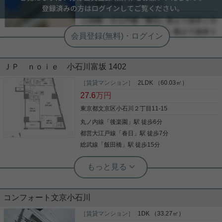
-
も充実している賃貸戸建てです☆ お気軽にお問い合
写真(9)
買物に便利です。 ガスシステムキッチン・追焚バ
わせくださいませ！ ★お電話でのご相談もお気軽に
-
ス・浴室乾燥機・洗浄便座・エアコン・床暖房な
詳細を見る
どうぞ★ 実用春日ホーム株式会社 茗荷谷店 TEL：
ど、分譲マンションならではの高品質な室内設備と
写真(9)
03-6902-5021
なっております。 是非お問い合わせください！
詳細を見る
ＪＰ ｎｏｉｅ 小石川富坂 1402
［賃貸マンション］
2LDK （60.03㎡）
27.6
万円
東京都文京区小石川２丁目11-15
丸ノ内線
「
後楽園
」駅 徒歩6分
都営大江戸線
「
春日
」駅 徒歩7分
総武線
「
飯田橋
」駅 徒歩15分
実用春日ホーム 本店 市原怜奈
２面採光で陽当たり良好☀
コンフォート文京小石川
徒歩3分の場所に文京区立礫川小学校があります。
収納はクロゼット・シューズボックス・全居室収納
［賃貸マンション］
1DK （33.27㎡）
などが備え付けられているので、衣類や日用品の収