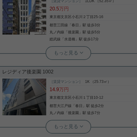
［賃貸マンション］
1LDK （52.35㎡）
ぜひ一度見ていただきたい、「マーロ後楽園」で
20.5
万円
す。ファミリーマート文京小石川二丁目店まで徒歩
4分と近場にコンビニがあるのもポイント。角部屋
東京都文京区小石川２丁目25-16
の物件です。共用部には宅配ボックス・ゴミ出し24
都営三田線
「
春日
」駅 徒歩3分
時間OKなどが揃っており、とても充実しています。
室内設備は浴室乾燥機・洗面所独立など充実した設
丸ノ内線
「
後楽園
」駅 徒歩5分
写真(9)
備を備え付けています。駅まで歩いてアクセスでき
総武線
「
水道橋
」駅 徒歩17分
る、徒歩4分の距離に立地する物件です。文京区や
詳細を見る
丸ノ内線後楽園付近でのお部屋探しは当社にお任せ
ください。お気に入りのお部屋で快適な新生活を始
めましょう。
実用春日ホーム 春日町店 宮﨑由実
実用春日ホーム 本店 砂子-
★☆デザイナーズマンション☆50㎡超
レジディア後楽園 1002
☆１フロアー１住戸☆インターネット
無料☆★
［賃貸マンション］
1K （25.73㎡）
後楽園駅、春日駅徒歩４分！３路線利用可能！ 築浅
2015年12月築、鉄筋コンクリート造地上9階建て総
14.9
万円
の1Kです。ペット相談可能！ バルコニーからは東京
戸数８戸のマンションです。 都営三田線/大江戸線・
ドームを眺めることができます☆ 内見で実際に見て
春日駅より徒歩３分です。 さらに東京メトロ丸の内
東京都文京区小石川１丁目10-12
みませんか？ お気楽にお問合せください！
線/南北線・後楽園駅より徒歩５分と、複数路線ご利
都営大江戸線
「
春日
」駅 徒歩2分
用可能で交通の便が良好です！ ペット２匹まで飼育
可能！24Ｈのスーパーもすぐ近く！！ ワンフロアー
丸ノ内線
「
後楽園
」駅 徒歩7分
写真(9)
写真(9)
１住戸の独立性もあります。 是非お問合せくださ
詳細を見る
実用春日ホーム 春日町店 宮﨑由実
い！
詳細を見る
室内一新！リノベーション済み☆きれ
いな内装で新生活♪