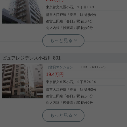
東京都文京区小石川１丁目13-9
都営大江戸線
「
春日
」駅 徒歩4分
都営三田線
「
春日
」駅 徒歩4分
丸ノ内線
「
後楽園
」駅 徒歩9分
実用春日ホーム 茗荷谷店 堀田枝里
春日駅徒歩4分☆小石川1丁目、2LDK
のお部屋！
ピュアレジデンス小石川 801
人気の小石川アドレスの物件で、2LDKのお部屋を
ご紹介です！ 春日駅徒歩4分☆ 平坦な道のりです！
［賃貸マンション］
1LDK （40.19㎡）
キッチンは3帖と広々したスペース！ キッチンに立
19.4
万円
つ方には嬉しい広さです！ 室内設備もしており、ペ
ットの飼育相談も可能です！ お気軽にお問い合わせ
東京都文京区小石川２丁目24-14
くださいませ！ ★お電話でのご相談もお気軽にどう
都営大江戸線
「
春日
」駅 徒歩3分
写真(9)
ぞ★ 実用春日ホーム株式会社 茗荷谷店 TEL：03-
6902-5021
都営三田線
「
春日
」駅 徒歩3分
詳細を見る
丸ノ内線
「
後楽園
」駅 徒歩6分
実用春日ホーム 茗荷谷店 堀田枝里
春日駅徒歩3分☆角部屋、1LDK！