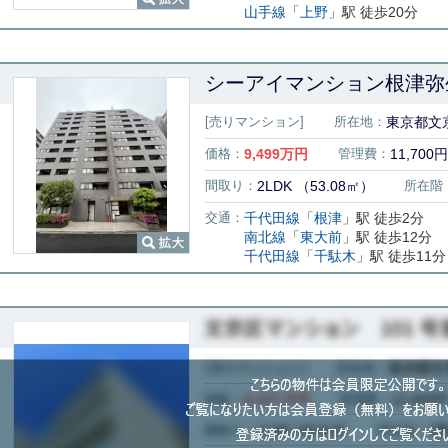
山手線
「
上野
」駅 徒歩20分
シーアイマンション根津弥生
[売りマンション]
所在地：
東京都文京
価格：
9,499
万円
管理費：
11,700円
間取り：
2LDK （53.08㎡）
所在階
交通：
千代田線
「
根津
」駅 徒歩2分
南北線
「
東大前
」駅 徒歩12分
千代田線
「
千駄木
」駅 徒歩11分