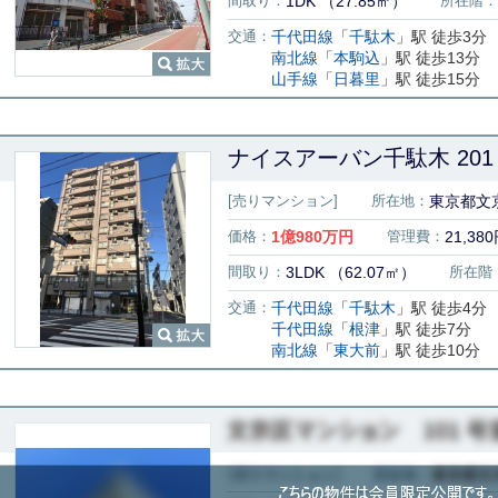
間取り：
1DK （27.85㎡）
所在階：
交通：
千代田線
「
千駄木
」駅 徒歩3分
南北線
「
本駒込
」駅 徒歩13分
山手線
「
日暮里
」駅 徒歩15分
ナイスアーバン千駄木 201
[売りマンション]
所在地：
東京都文京
価格：
1
億
980
万円
管理費：
21,38
間取り：
3LDK （62.07㎡）
所在階
交通：
千代田線
「
千駄木
」駅 徒歩4分
千代田線
「
根津
」駅 徒歩7分
南北線
「
東大前
」駅 徒歩10分