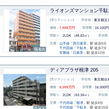
ライオンズマンション千駄
[売りマンション]
所在地：
東京都文京
価格：
7,999
万円
管理費：
16,100円
間取り：
2LDK （48.83㎡）
所在階
交通：
山手線
「
西日暮里
」駅 徒歩5分
千代田線
「
千駄木
」駅 徒歩7分
常磐線
「
日暮里
」駅 徒歩12分
ディアプラザ根津 205
[売りマンション]
所在地：
東京都台東
価格：
8,399
万円
管理費：
16,000円
間取り：
2LDK （63.34㎡）
所在階
交通：
千代田線
「
根津
」駅 徒歩4分
千代田線
「
千駄木
」駅 徒歩15分