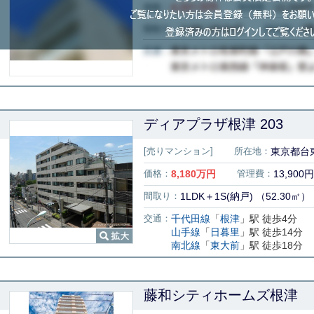
ディアプラザ根津 203
[売りマンション]
所在地：
東京都台東
価格：
8,180
万円
管理費：
13,900円
間取り：
1LDK＋1S(納戸) （52.30㎡）
交通：
千代田線
「
根津
」駅 徒歩4分
山手線
「
日暮里
」駅 徒歩14分
南北線
「
東大前
」駅 徒歩18分
藤和シティホームズ根津