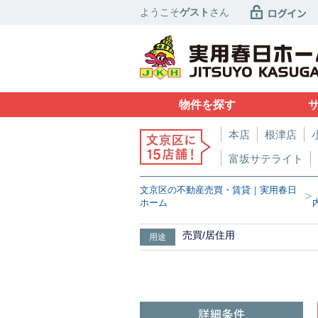
ようこそ
ゲスト
さん
物件を探す
本店
根津店
富坂サテライト
文京区の不動産売買・賃貸｜実用春日
>
ホーム
売買/居住用
用途