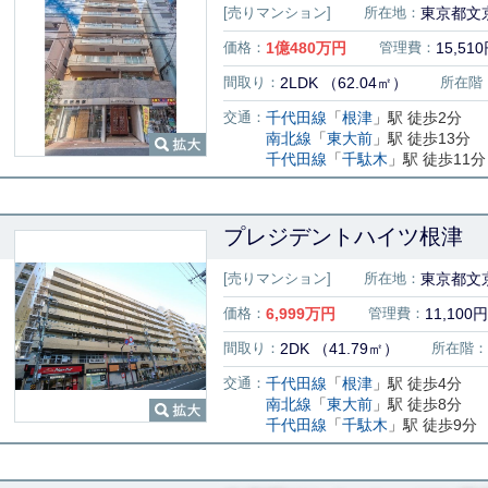
[売りマンション]
所在地：
東京都文京
価格：
1
億
480
万円
管理費：
15,51
間取り：
2LDK （62.04㎡）
所在階
交通：
千代田線
「
根津
」駅 徒歩2分
南北線
「
東大前
」駅 徒歩13分
千代田線
「
千駄木
」駅 徒歩11分
プレジデントハイツ根津
[売りマンション]
所在地：
東京都文京
価格：
6,999
万円
管理費：
11,100円
間取り：
2DK （41.79㎡）
所在階：
交通：
千代田線
「
根津
」駅 徒歩4分
南北線
「
東大前
」駅 徒歩8分
千代田線
「
千駄木
」駅 徒歩9分