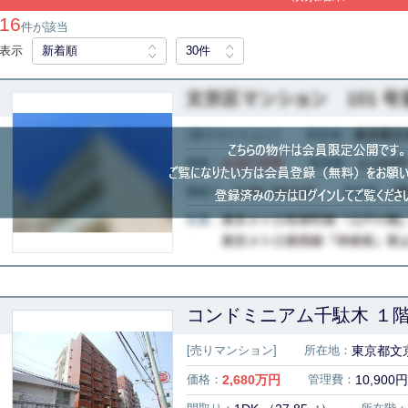
16
件が該当
表示
新着順
30件
コンドミニアム千駄木 １
[売りマンション]
所在地：
東京都文京
価格：
2,680
万円
管理費：
10,900円