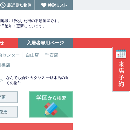
辺地域に特化した街の不動産屋です。
を毎日追加・更新しています。
せ
入居者専用ページ
前センター
白山店
千石店
川橋店
なんでも酒や カクヤス 千駄木店の近
>
くの物件