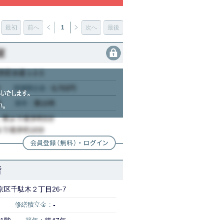
最初
前へ
1
次へ
最後
階
区千駄木２丁目26-7
修繕積立金：
-