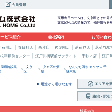
実用春日ホームは、文京区とその周
文京区No.1の情報力で、物件情報
サービス紹介
会社案内
お問い合わ
小石川店
春日町店
西片店
後楽園店
茗荷谷店
茗荷谷駅
根津駅前センター
江戸川橋駅前サテライト
千駄木店
江戸
周辺施設案
文京
文京区の酒
なんでも酒や カクヤス 千
>
>
>
内
区
屋
駄木店
用途から選びなおす
検索結果