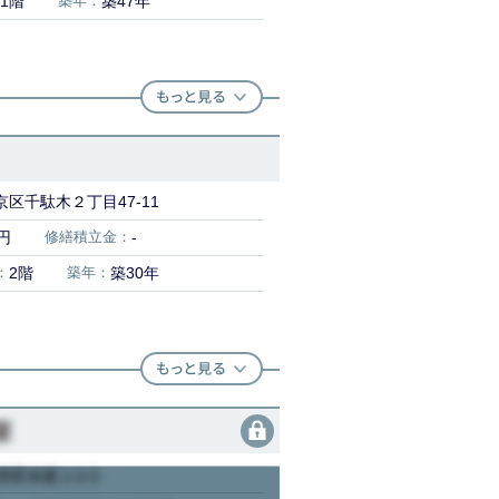
1階
築年：
築47年
区千駄木２丁目47-11
0円
修繕積立金：
-
：
2階
築年：
築30年