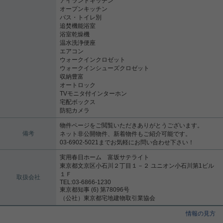
アイランドキッチン
オープンキッチン
バス・トイレ別
追焚機能浴室
浴室乾燥機
温水洗浄便座
エアコン
ウォークインクロゼット
ウォークインシューズクロゼット
収納豊富
オートロック
TVモニタ付インターホン
宅配ボックス
防犯カメラ
物件ページをご閲覧いただきありがとうございます。
備考
ネット非公開物件、新着物件もご紹介可能です。
03-6902-5021までお気軽にお問い合わせ下さい！
実用春日ホーム 富坂サテライト
東京都文京区小石川２丁目１－２ ユニオン小石川第1ビル
１Ｆ
取扱会社
TEL:03-6866-1230
東京都知事 (6) 第78096号
（公社）東京都宅地建物取引業協会
情報の見方