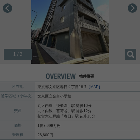
1 / 3
物件概要
所在地
東京都
文京区
春日
２丁目18-7
［MAP］
通学区域（小学校）
文京区立金富小学校
丸ノ内線
「
後楽園
」駅 徒歩10分
交通
丸ノ内線
「
茗荷谷
」駅 徒歩12分
都営大江戸線
「
春日
」駅 徒歩13分
価格
1億7,999万円
管理費
26,600円