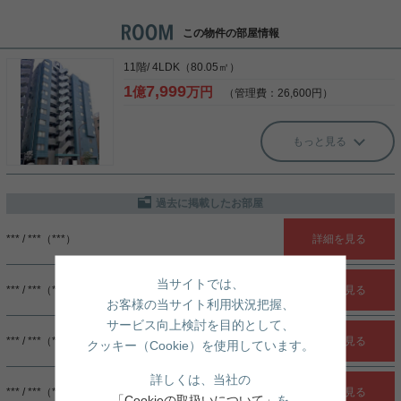
この物件の部屋情報
11階/ 4LDK（80.05㎡）
1
7,999
億
万円
（管理費：26,600円）
もっと見る
過去に掲載したお部屋
*** / ***（***）
詳細を見る
当サイトでは、
*** / ***（***）
詳細を見る
お客様の当サイト利用状況把握、
サービス向上検討を目的として、
*** / ***（***）
詳細を見る
クッキー（Cookie）を使用しています。
詳しくは、当社の
*** / ***（***）
詳細を見る
「Cookieの取扱いについて」
を