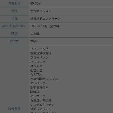
専有面積
80.05㎡
種別
中古マンション
構造
鉄骨鉄筋コンクリート
築年月（築年数）
1996年 12月 ( 築29年 )
階建
11階建
総戸数
39戸
リフォーム済
室内洗濯機置場
フローリング
バルコニー
都市ガス
公営水道
公共下水
24時間換気システム
エレベーター
照明器具付き
駐輪場
アルコーブ
食器洗い乾燥機
システムキッチン
設備条件
対面式キッチン