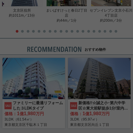
文京区役所
まいばすけっと春日2丁目
セブンイレブン文京小石川
約1011m／13分
店
4丁目店
約44m／1分
約200m／3分
おすすめ物件
ファミリーに最適リフォーム
新価格!!☆誠之小･第六中学
した３LDKタイプ
区☆東大前駅徒歩1分!室内リ
1
1,980
1
1,980
価格：
億
万円
価格：
ノベーション!専有面積95㎡
億
万円
以上のヴィンテージマンショ
3LDK（61.54㎡）
3LDK（95.97㎡）
ン
東京都文京区千駄木１丁目
東京都文京区向丘１丁目