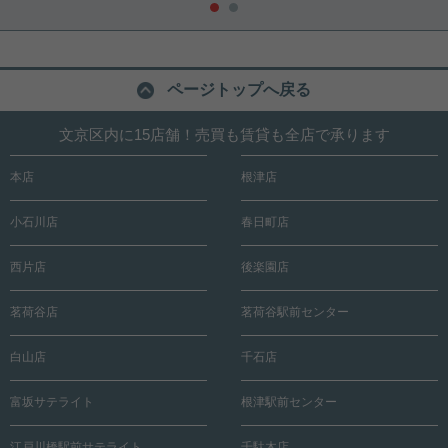
ページトップへ戻る
文京区内に15店舗！売買も賃貸も全店で承ります
本店
根津店
小石川店
春日町店
西片店
後楽園店
茗荷谷店
茗荷谷駅前センター
白山店
千石店
富坂サテライト
根津駅前センター
江戸川橋駅前サテライト
千駄木店