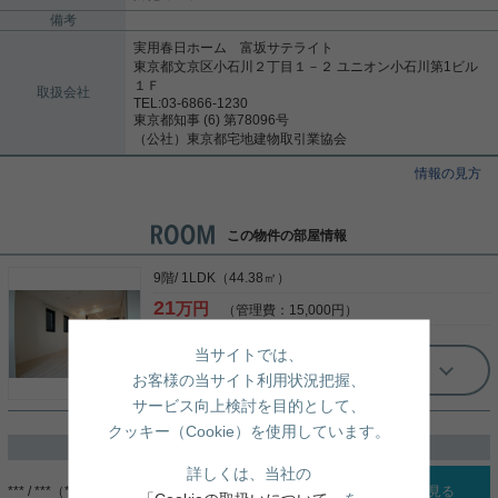
備考
実用春日ホーム 富坂サテライト
東京都文京区小石川２丁目１－２ ユニオン小石川第1ビル
１Ｆ
取扱会社
TEL:03-6866-1230
東京都知事 (6) 第78096号
（公社）東京都宅地建物取引業協会
情報の見方
この物件の部屋情報
9階/ 1LDK（44.38㎡）
21
万円
（管理費：15,000円）
当サイトでは、
もっと見る
お客様の当サイト利用状況把握、
サービス向上検討を目的として、
クッキー（Cookie）を使用しています。
過去に掲載したお部屋
詳しくは、当社の
*** / ***（***）
詳細を見る