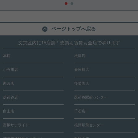
ページトップへ戻る
文京区内に15店舗！売買も賃貸も全店で承ります
本店
根津店
小石川店
春日町店
西片店
後楽園店
茗荷谷店
茗荷谷駅前センター
白山店
千石店
富坂サテライト
根津駅前センター