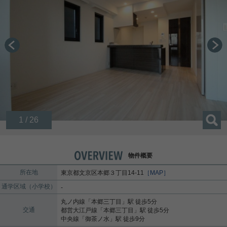
1 / 26
物件概要
所在地
東京都
文京区
本郷
３丁目14-11
［MAP］
通学区域（小学校）
-
丸ノ内線
「
本郷三丁目
」駅 徒歩5分
交通
都営大江戸線
「
本郷三丁目
」駅 徒歩5分
中央線
「
御茶ノ水
」駅 徒歩9分