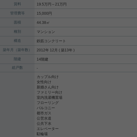
賃料
19.5万円～21万円
管理費等
15,000円
面積
44.38㎡
種別
マンション
構造
鉄筋コンクリート
築年月（築年数）
2012年 12月 ( 築13年 )
階建
14階建
総戸数
-
カップル向け
女性向け
新婚さん向け
ファミリー向け
室内洗濯機置場
フローリング
バルコニー
都市ガス
公営水道
公共下水
エレベーター
駐輪場