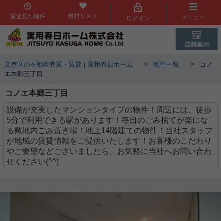
検討リスト
最近見た物件
メニュー
ログイン
>
>
文京区の不動産売買・賃貸｜実用春日ホーム
物件一覧
コノ
エ本郷三丁目
コノエ本郷三丁目
設備が充実したマンションタイプの物件！周辺には、徒歩
5分で利用できる駅があります！毎日のごみ捨てが楽にな
る敷地内ごみ置き場！地上14階建ての物件！当社スタッフ
が地域の賃貸情報をご提供いたします！お客様のこだわり
やご要望などございましたら、お気軽に当社へお問い合わ
せください(^^)