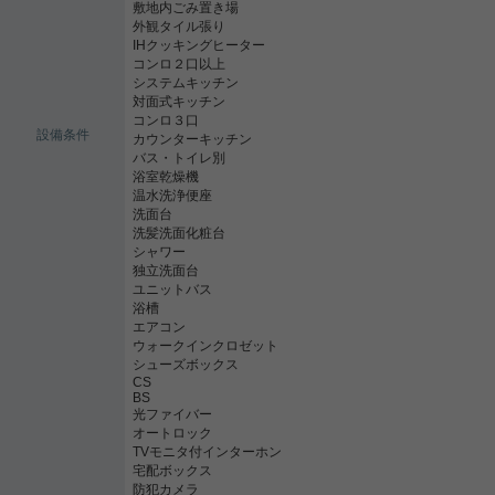
敷地内ごみ置き場
外観タイル張り
IHクッキングヒーター
コンロ２口以上
システムキッチン
対面式キッチン
コンロ３口
設備条件
カウンターキッチン
バス・トイレ別
浴室乾燥機
温水洗浄便座
洗面台
洗髪洗面化粧台
シャワー
独立洗面台
ユニットバス
浴槽
エアコン
ウォークインクロゼット
シューズボックス
CS
BS
光ファイバー
オートロック
TVモニタ付インターホン
宅配ボックス
防犯カメラ