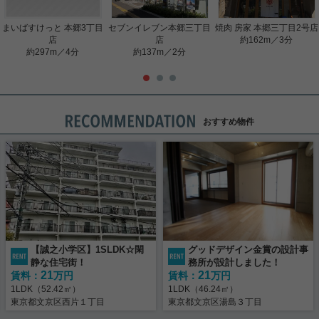
まいばすけっと 本郷3丁目
セブンイレブン本郷三丁目
焼肉 房家 本郷三丁目2号店
店
店
約162m／3分
約297m／4分
約137m／2分
おすすめ物件
【誠之小学区】1SLDK☆閑
グッドデザイン金賞の設計事
静な住宅街！
務所が設計しました！
21
21
賃料：
万円
賃料：
万円
1LDK（52.42㎡）
1LDK（46.24㎡）
東京都文京区西片１丁目
東京都文京区湯島３丁目