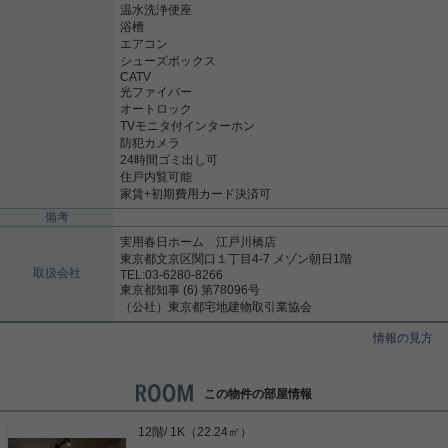
温水洗浄便座
浴槽
エアコン
シューズボックス
CATV
光ファイバー
オートロック
TVモニタ付インターホン
防犯カメラ
24時間ゴミ出し可
住戸内覧可能
家賃+初期費用カード決済可
備考
実用春日ホーム 江戸川橋店
東京都文京区関口１丁目4-7 メゾン朝日1階
取扱会社
TEL:03-6280-8266
東京都知事 (6) 第78096号
（公社）東京都宅地建物取引業協会
情報の見方
この物件の部屋情報
12階/ 1K（22.24㎡）