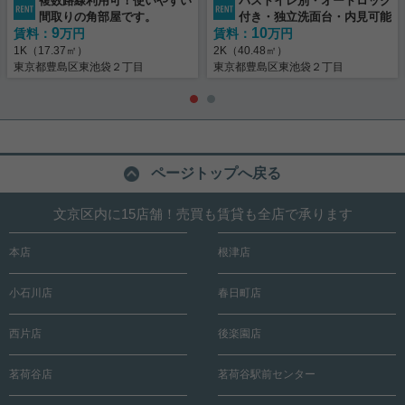
複数路線利用可！使いやすい
バストイレ別・オートロック
間取りの角部屋です。
付き・独立洗面台・内見可能
9
10
賃料：
万円
賃料：
万円
1K（17.37㎡）
2K（40.48㎡）
東京都豊島区東池袋２丁目
東京都豊島区東池袋２丁目
ページトップへ戻る
文京区内に15店舗！売買も賃貸も全店で承ります
本店
根津店
小石川店
春日町店
西片店
後楽園店
茗荷谷店
茗荷谷駅前センター