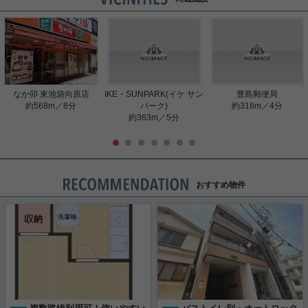
なか卯 東池袋向原店
IKE・SUNPARK(イケ サン
豊島郵便局
約568m／8分
パーク)
約318m／4分
約363m／5分
おすすめ物件