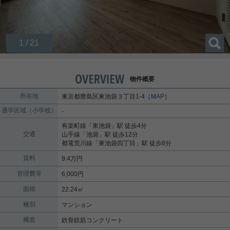
1 / 21
物件概要
所在地
東京都
豊島区
東池袋
３丁目1-4
［MAP］
通学区域（小学校）
-
有楽町線
「
東池袋
」駅 徒歩4分
交通
山手線
「
池袋
」駅 徒歩12分
都電荒川線
「
東池袋四丁目
」駅 徒歩6分
賃料
9.4万円
管理費等
6,000円
面積
22.24㎡
種別
マンション
構造
鉄骨鉄筋コンクリート