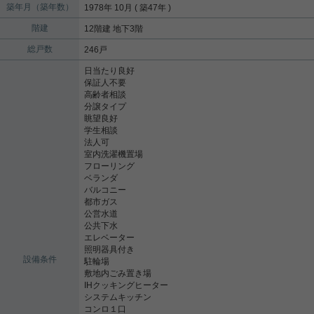
築年月（築年数）
1978年 10月 ( 築47年 )
階建
12階建 地下3階
総戸数
246戸
日当たり良好
保証人不要
高齢者相談
分譲タイプ
眺望良好
学生相談
法人可
室内洗濯機置場
フローリング
ベランダ
バルコニー
都市ガス
公営水道
公共下水
エレベーター
照明器具付き
設備条件
駐輪場
敷地内ごみ置き場
IHクッキングヒーター
システムキッチン
コンロ１口