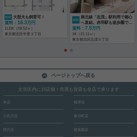
大型犬も飼育可！
南北線「志茂」駅利用で都心
16.3
賃料：
万円
へ直結。赤羽駅も徒歩圏でマ
7.5
賃料：
ルチアクセスが叶う快適ロケ
万円
1LDK（59.52㎡）
ーション！
東京都北区中里３丁目
1K（21.11㎡）
東京都北区志茂５丁目
ページトップへ戻る
文京区内に15店舗！売買も賃貸も全店で承ります
本店
根津店
小石川店
春日町店
西片店
後楽園店