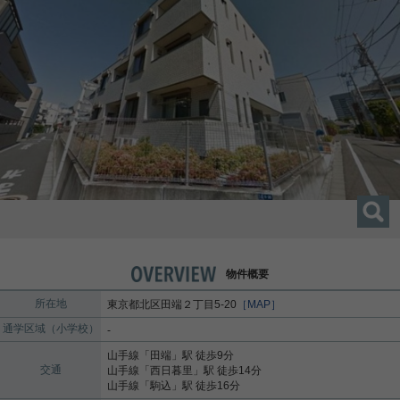
物件概要
所在地
東京都
北区
田端
２丁目5-20
［MAP］
通学区域（小学校）
-
山手線
「
田端
」駅 徒歩9分
交通
山手線
「
西日暮里
」駅 徒歩14分
山手線
「
駒込
」駅 徒歩16分