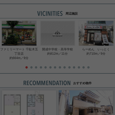
周辺施設
ファミリーマート 千駄木五
開成中学校・高等学校
らーめん いっとく
丁目店
約812m／11分
約710m／9分
約664m／9分
おすすめ物件