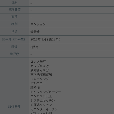
賃料
-
管理費等
-
面積
-
種別
マンション
構造
鉄骨造
築年月（築年数）
2013年 3月 ( 築13年 )
階建
3階建
総戸数
-
２人入居可
カップル向け
新婚さん向け
室内洗濯機置場
フローリング
バルコニー
駐輪場
IHクッキングヒーター
コンロ２口以上
システムキッチン
対面式キッチン
設備条件
カウンターキッチン
バス・トイレ別