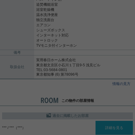
追焚機能浴室
浴室乾燥機
温水洗浄便座
独立洗面台
エアコン
シューズボックス
インターネット対応
オートロック
TVモニタ付インターホン
備考
実用春日ホーム株式会社
東京都文京区小石川１丁目9-5 浅見ビル
取扱会社
TEL:03-5684-0801
東京都知事 (6) 第78096号
情報の見方
この物件の部屋情報
過去に掲載したお部屋
*** / ***（***）
詳細を見る