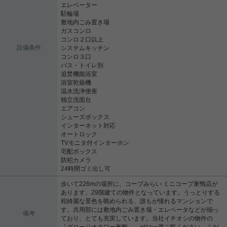
エレベーター
駐輪場
敷地内ごみ置き場
ガスコンロ
コンロ２口以上
設備条件
システムキッチン
コンロ３口
バス・トイレ別
追焚機能浴室
浴室乾燥機
温水洗浄便座
独立洗面台
エアコン
シューズボックス
インターネット対応
オートロック
TVモニタ付インターホン
宅配ボックス
防犯カメラ
24時間ゴミ出し可
歩いて226mの場所に、コープみらい ミニコープ巣鴨店が
あります。29階建ての物件となっています。うっとりする
程綺麗な景色を眺められる、誰もが憧れるマンションで
す。共用部には敷地内ごみ置き場・エレベータなどが揃っ
備考
ており、とても充実しています。当社イチオシの物件の
「グローリオタワー巣鴨」。ぜひ一度ご覧ください。こだ