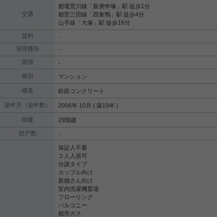
都電荒川線
「
新庚申塚
」駅 徒歩1分
交通
都営三田線
「
西巣鴨
」駅 徒歩4分
山手線
「
大塚
」駅 徒歩16分
賃料
-
管理費等
-
面積
-
種別
マンション
構造
鉄筋コンクリート
築年月（築年数）
2006年 10月 ( 築19年 )
階建
29階建
総戸数
-
保証人不要
２人入居可
分譲タイプ
カップル向け
新婚さん向け
室内洗濯機置場
フローリング
バルコニー
都市ガス