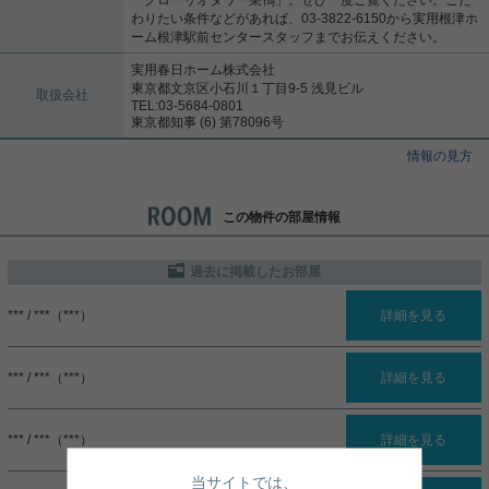
わりたい条件などがあれば、03-3822-6150から実用根津ホ
ーム根津駅前センタースタッフまでお伝えください。
実用春日ホーム株式会社
東京都文京区小石川１丁目9-5 浅見ビル
取扱会社
TEL:03-5684-0801
東京都知事 (6) 第78096号
情報の見方
この物件の部屋情報
過去に掲載したお部屋
*** / ***（***）
詳細を見る
*** / ***（***）
詳細を見る
*** / ***（***）
詳細を見る
当サイトでは、