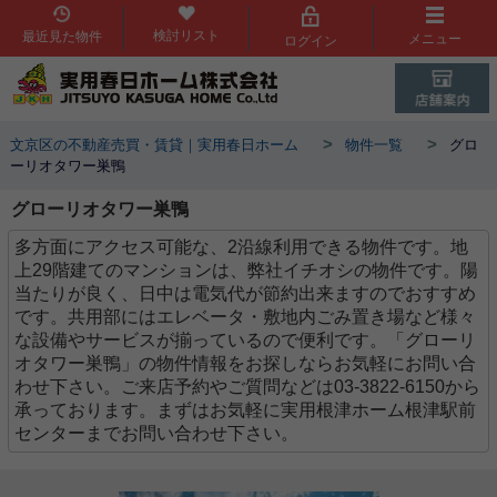
検討リスト
最近見た物件
メニュー
ログイン
>
>
文京区の不動産売買・賃貸｜実用春日ホーム
物件一覧
グロ
ーリオタワー巣鴨
グローリオタワー巣鴨
多方面にアクセス可能な、2沿線利用できる物件です。地
上29階建てのマンションは、弊社イチオシの物件です。陽
当たりが良く、日中は電気代が節約出来ますのでおすすめ
です。共用部にはエレベータ・敷地内ごみ置き場など様々
な設備やサービスが揃っているので便利です。「グローリ
オタワー巣鴨」の物件情報をお探しならお気軽にお問い合
わせ下さい。ご来店予約やご質問などは03-3822-6150から
承っております。まずはお気軽に実用根津ホーム根津駅前
センターまでお問い合わせ下さい。