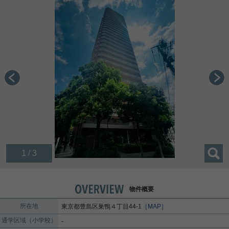
1 / 3
物件概要
所在地
東京都
豊島区
巣鴨
４丁目44-1
［MAP］
通学区域（小学校）
-