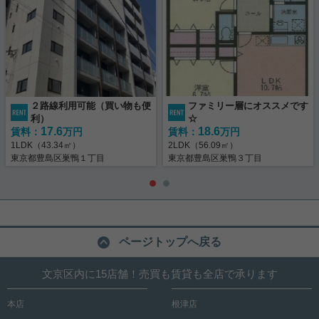
２路線利用可能（買い物も便
ファミリー層にオススメです
利）
☆
17.6
18.6
賃料：
万円
賃料：
万円
1LDK（43.34㎡）
2LDK（56.09㎡）
東京都豊島区巣鴨１丁目
東京都豊島区巣鴨３丁目
ページトップへ戻る
文京区内に15店舗！売買も賃貸も全店で承ります
本店
根津店