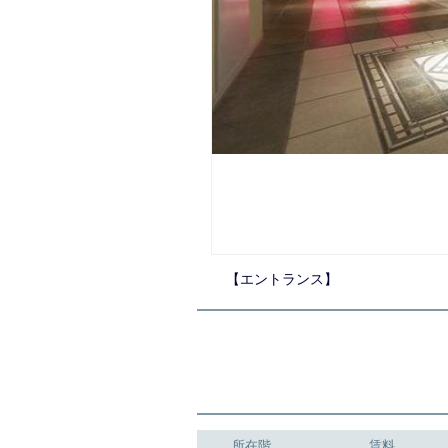
【エントランス】
所在階
賃料