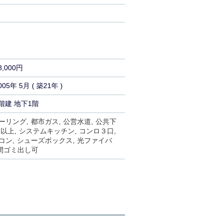
8,000円
005年 5月 ( 築21年 )
階建 地下1階
ーリング
都市ガス
公営水道
公共下
口以上
システムキッチン
コンロ３口
コン
シューズボックス
光ファイバ
時間ゴミ出し可