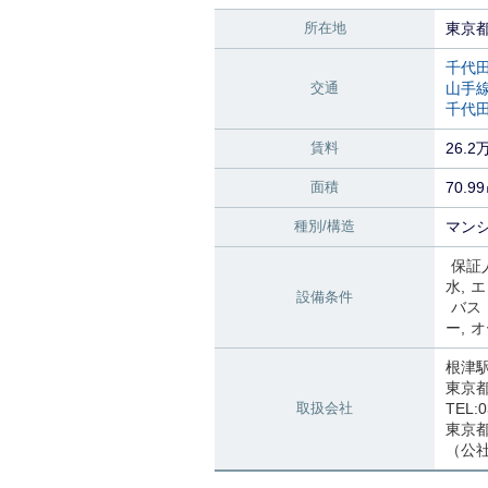
所在地
東京
千代
交通
山手
千代
賃料
26.2
面積
70.9
種別/構造
マンシ
保証
水
エ
設備条件
バス
ー
オ
根津
東京
取扱会社
TEL:0
東京都知
（公