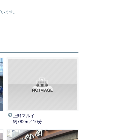
ざいます。
上野マルイ
約782m／10分