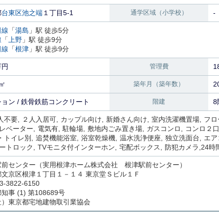
都
台東区
池之端
１丁目5-1
通学区域（小学校）
-
田線
「
湯島
」駅 徒歩5分
線
「
上野
」駅 徒歩9分
田線
「
根津
」駅 徒歩9分
万円
管理費
1
9㎡
築年月（築年数）
2
ョン / 鉄骨鉄筋コンクリート
階建
8
人不要
２人入居可
カップル向け
新婚さん向け
室内洗濯機置場
フロ
レベーター
電気有
駐輪場
敷地内ごみ置き場
ガスコンロ
コンロ２
・トイレ別
追焚機能浴室
浴室乾燥機
温水洗浄便座
独立洗面台
エア
ートロック
TVモニタ付インターホン
宅配ボックス
防犯カメラ
24
駅前センター（実用根津ホーム株式会社 根津駅前センター）
都文京区根津１丁目１－１４ 東京堂Ｓビル１Ｆ
3-3822-6150
事 (1) 第108689号
社）東京都宅地建物取引業協会