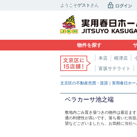
ようこそ
ゲスト
さん
物件を探す
本店
根津店
富坂サテライト
文京区の不動産売買・賃貸｜実用春日ホー
ベラカーサ池之端
敷地内ごみ置き場つきの物件は最近ます
通の利便性が高いです。落ち着いた街並
望などございましたら、お気軽に当社へ