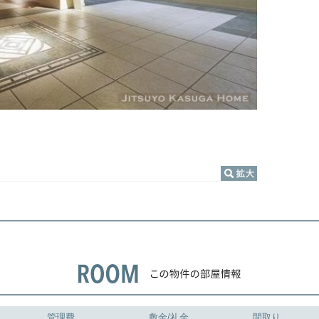
管理費
敷金/礼金
間取り