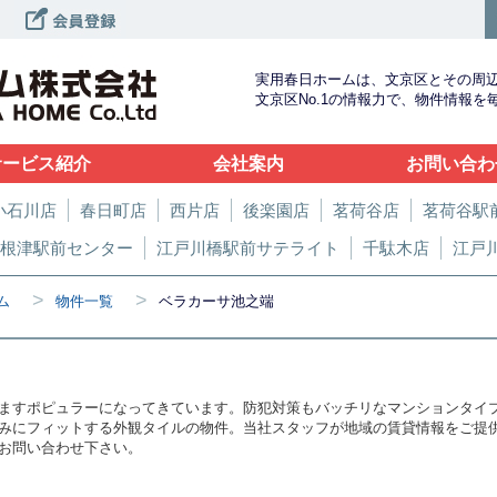
実用春日ホームは、文京区とその周
文京区No.1の情報力で、物件情報
サービス紹介
会社案内
お問い合わ
小石川店
春日町店
西片店
後楽園店
茗荷谷店
茗荷谷駅
根津駅前センター
江戸川橋駅前サテライト
千駄木店
江戸
>
>
ム
物件一覧
ベラカーサ池之端
ますポピュラーになってきています。防犯対策もバッチリなマンションタイ
みにフィットする外観タイルの物件。当社スタッフが地域の賃貸情報をご提
お問い合わせ下さい。