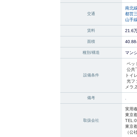
南北
交通
都営
山手
賃料
21.6
面積
40.8
種別/構造
マンシ
ペッ
公共
設備条件
トイ
光フ
メラ
備考
.
実用
東京
取扱会社
TEL:0
東京都知
（公