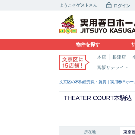
ようこそ
ゲスト
さん
物件を探す
本店
根津店
富坂サテライト
文京区の不動産売買・賃貸｜実用春日ホー
THEATER COURT本駒込
.
所在地
東京