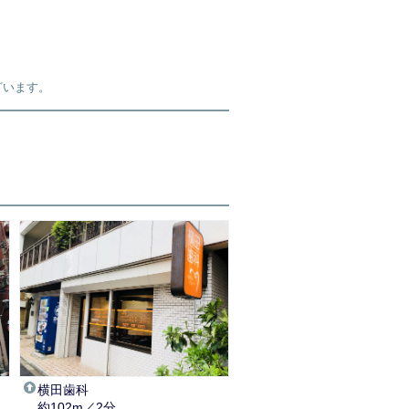
ざいます。
タ
横田歯科
約102m／2分