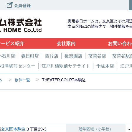
実用春日ホームは、文京区とその周
文京区No.1の情報力で、物件情報
サービス紹介
会社案内
お問い合わ
小石川店
春日町店
西片店
後楽園店
茗荷谷店
茗荷谷駅
根津駅前センター
江戸川橋駅前サテライト
千駄木店
江戸
>
>
ム
物件一覧
THEATER COURT本駒込
都
文京区
本駒込
３丁目29-3
通学区域（小学校）
-