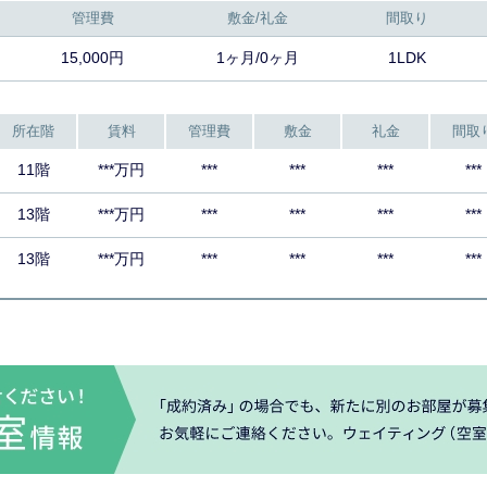
管理費
敷金/礼金
間取り
15,000円
1ヶ月/0ヶ月
1LDK
所在階
賃料
管理費
敷金
礼金
間取
11階
***万円
***
***
***
***
13階
***万円
***
***
***
***
13階
***万円
***
***
***
***