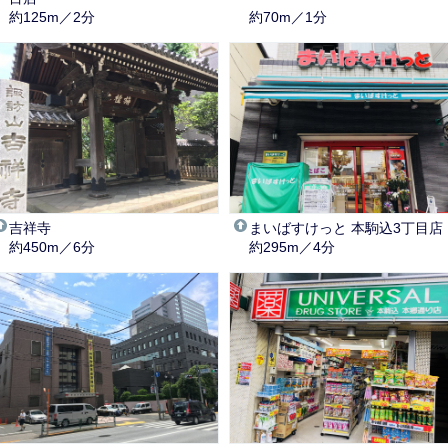
約125m／2分
約70m／1分
吉祥寺
まいばすけっと 本駒込3丁目店
約450m／6分
約295m／4分