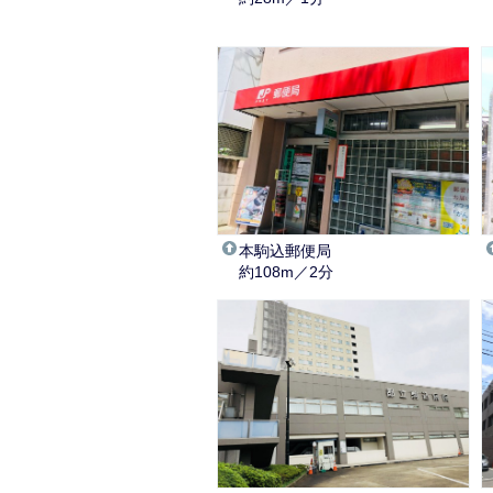
本駒込郵便局
約108m／2分