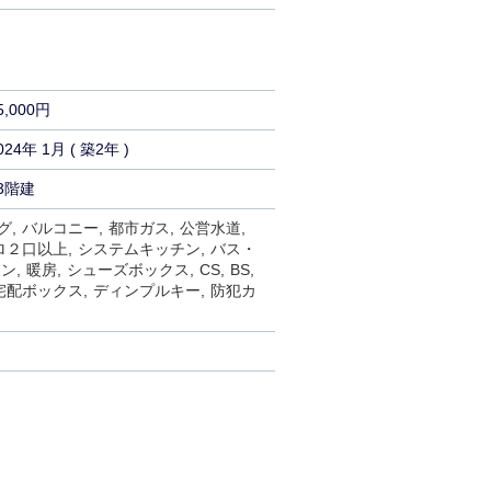
5,000円
024年 1月 ( 築2年 )
3階建
グ
バルコニー
都市ガス
公営水道
ロ２口以上
システムキッチン
バス・
コン
暖房
シューズボックス
CS
BS
宅配ボックス
ディンプルキー
防犯カ