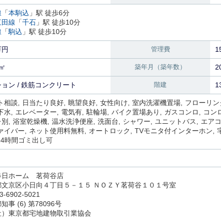
線
「
本駒込
」駅 徒歩6分
三田線
「
千石
」駅 徒歩10分
線
「
駒込
」駅 徒歩10分
万円
管理費
1
8㎡
築年月（築年数）
2
ョン / 鉄筋コンクリート
階建
1
ト相談
日当たり良好
眺望良好
女性向け
室内洗濯機置場
フローリン
下水
エレベーター
電気有
駐輪場
バイク置場あり
ガスコンロ
コン
レ別
浴室乾燥機
温水洗浄便座
洗面台
シャワー
ユニットバス
エア
ァイバー
ネット使用料無料
オートロック
TVモニタ付インターホン
24時間ゴミ出し可
春日ホーム 茗荷谷店
都文京区小日向４丁目５－１５ ＮＯＺＹ茗荷谷１０１号室
3-6902-5021
事 (6) 第78096号
社）東京都宅地建物取引業協会