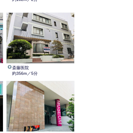
斎藤医院
約356m／5分