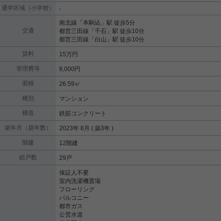
通学区域（小学校）
-
南北線
「
本駒込
」駅 徒歩5分
交通
都営三田線
「
千石
」駅 徒歩10分
都営三田線
「
白山
」駅 徒歩10分
賃料
15万円
管理費等
8,000円
面積
26.59㎡
種別
マンション
構造
鉄筋コンクリート
築年月（築年数）
2023年 8月 ( 築3年 )
階建
12階建
総戸数
29戸
保証人不要
室内洗濯機置場
フローリング
バルコニー
都市ガス
公営水道