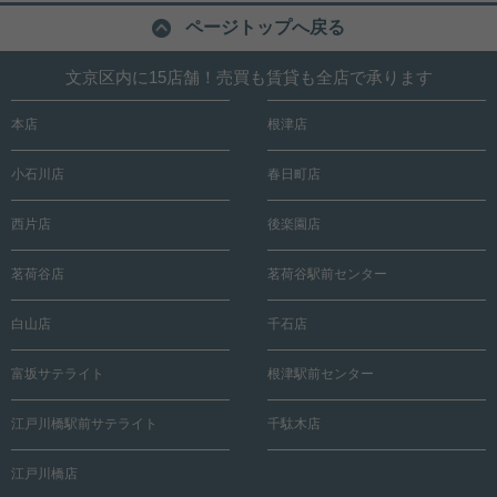
ページトップへ戻る
文京区内に15店舗！売買も賃貸も全店で承ります
本店
根津店
小石川店
春日町店
西片店
後楽園店
茗荷谷店
茗荷谷駅前センター
白山店
千石店
富坂サテライト
根津駅前センター
江戸川橋駅前サテライト
千駄木店
江戸川橋店