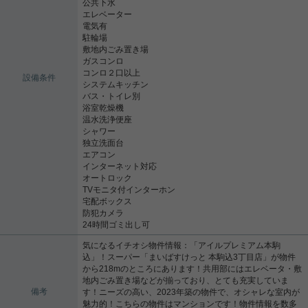
公共下水
エレベーター
電気有
駐輪場
敷地内ごみ置き場
ガスコンロ
コンロ２口以上
設備条件
システムキッチン
バス・トイレ別
浴室乾燥機
温水洗浄便座
シャワー
独立洗面台
エアコン
インターネット対応
オートロック
TVモニタ付インターホン
宅配ボックス
防犯カメラ
24時間ゴミ出し可
気になるイチオシ物件情報：「アイルプレミアム本駒
込」！スーパー「まいばすけっと 本駒込3丁目店」が物件
から218mのところにあります！共用部にはエレベータ・敷
地内ごみ置き場などが揃っており、とても充実していま
備考
す！ニーズの高い、2023年築の物件で、オシャレな室内が
魅力的！こちらの物件はマンションです！物件情報を数多