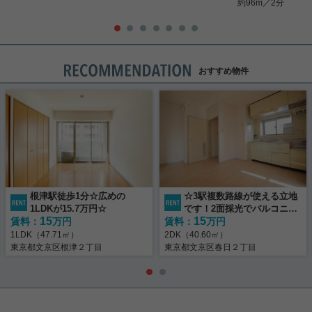
約96m／2分
おすすめ物件
根津駅徒歩1分☆広めの
☆3駅複数路線が使える立地
1LDKが15.7万円☆
です！2面採光でバルコニー
15
15
賃料：
万円
賃料：
広め☆
万円
1LDK（47.71㎡）
2DK（40.60㎡）
東京都文京区根津２丁目
東京都文京区春日２丁目