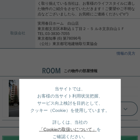
く取り揃えている当社は、お客様のライフスタイルに適し
た物件のご紹介をさせていただきます！ご要望やご不明な
点などございましたら、お気軽にご連絡ください(^o^)
実用春日ホーム 白山店
東京都文京区本駒込１丁目２－５ ルネ文京白山１Ｆ
取扱会社
TEL:03-3830-7055
東京都知事 (6) 第78096号
（公社）東京都宅地建物取引業協会
情報の見方
この物件の部屋情報
5階/ 1K（26.59㎡）
当サイトでは、
15
万円
（管理費：8,000円）
お客様の当サイト利用状況把握、
サービス向上検討を目的として、
もっと見る
クッキー（Cookie）を使用しています。
詳しくは、当社の
「Cookieの取扱いについて」
を
ご確認ください。