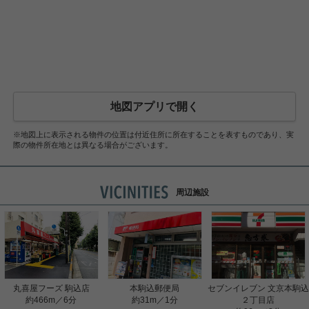
地図アプリで開く
※地図上に表示される物件の位置は付近住所に所在することを表すものであり、実
際の物件所在地とは異なる場合がございます。
周辺施設
丸喜屋フーズ 駒込店
本駒込郵便局
セブンイレブン 文京本駒込
約466m／6分
約31m／1分
２丁目店