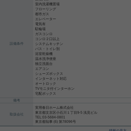
室内洗濯機置場
フローリング
都市ガス
エレベーター
電気有
駐輪場
ガスコンロ
コンロ２口以上
設備条件
システムキッチン
バス・トイレ別
浴室乾燥機
温水洗浄便座
独立洗面台
エアコン
シューズボックス
インターネット対応
オートロック
TVモニタ付インターホン
宅配ボックス
備考
実用春日ホーム株式会社
東京都文京区小石川１丁目9-5 浅見ビル
取扱会社
TEL:03-5684-0801
東京都知事 (6) 第78096号
情報の見方