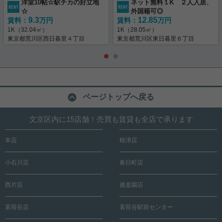
洋室10帖☆駅チカの好立地
ネット無料１K ２人入居、
☆
外国籍可◎
9.3
12.85
賃料：
万円
賃料：
万円
1K（32.04㎡）
1K（28.05㎡）
東京都荒川区西日暮里４丁目
東京都荒川区東日暮里６丁目
ページトップへ戻る
文京区内に15店舗！売買も賃貸も全店で承ります
本店
根津店
小石川店
春日町店
西片店
後楽園店
茗荷谷店
茗荷谷駅前センター