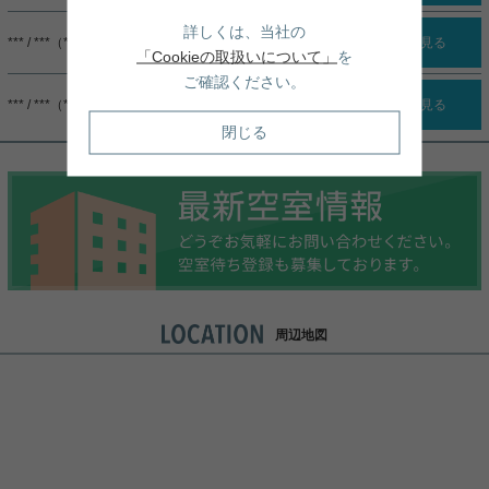
詳しくは、当社の
*** / ***（***）
詳細を見る
「Cookieの取扱いについて」
を
ご確認ください。
*** / ***（***）
詳細を見る
閉じる
周辺地図