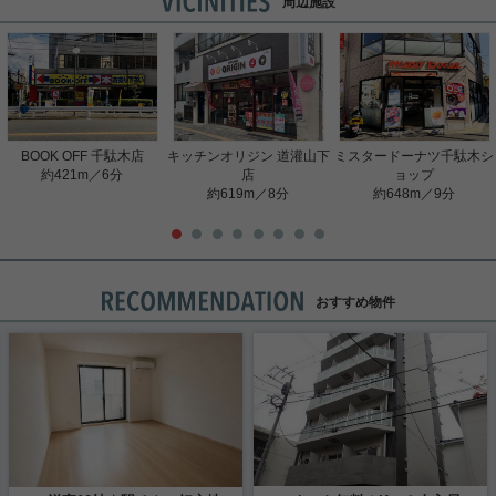
周辺施設
BOOK OFF 千駄木店
キッチンオリジン 道灌山下
ミスタードーナツ千駄木シ
約421m／6分
店
ョップ
約619m／8分
約648m／9分
おすすめ物件