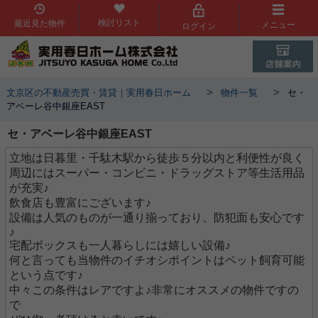
検討リスト
最近見た物件
メニュー
ログイン
>
>
文京区の不動産売買・賃貸｜実用春日ホーム
物件一覧
セ・
アベーレ谷中銀座EAST
セ・アベーレ谷中銀座EAST
立地は日暮里・千駄木駅から徒歩５分以内と利便性が良く
周辺にはスーパー・コンビニ・ドラッグストア等生活用品
が充実♪
飲食店も豊富にございます♪
設備は人気のものが一通り揃っており、防犯面も安心です
♪
宅配ボックスも一人暮らしには嬉しい設備♪
何と言っても当物件のイチオシポイントはペット飼育可能
という点です♪
中々この条件はレアですよ♪非常にオススメの物件ですの
で