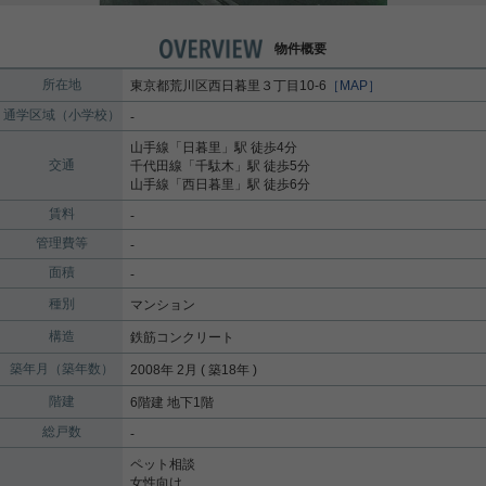
物件概要
所在地
東京都
荒川区
西日暮里
３丁目10-6
［MAP］
通学区域（小学校）
-
山手線
「
日暮里
」駅 徒歩4分
交通
千代田線
「
千駄木
」駅 徒歩5分
山手線
「
西日暮里
」駅 徒歩6分
賃料
-
管理費等
-
面積
-
種別
マンション
構造
鉄筋コンクリート
築年月（築年数）
2008年 2月 ( 築18年 )
階建
6階建 地下1階
総戸数
-
ペット相談
女性向け