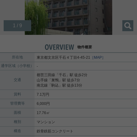
1 / 9
物件概要
所在地
東京都
文京区
千石
４丁目4-45-21
［MAP］
通学区域（小学校）
-
都営三田線
「
千石
」駅 徒歩2分
交通
山手線
「
巣鴨
」駅 徒歩7分
南北線
「
駒込
」駅 徒歩13分
賃料
7.1万円
管理費等
6,000円
面積
17.76㎡
種別
マンション
構造
鉄骨鉄筋コンクリート