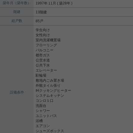
築年月（築年数）
1997年 11月 ( 築28年 )
階建
13階建
総戸数
85戸
学生向け
女性向け
室内洗濯機置場
フローリング
バルコニー
都市ガス
公営水道
公共下水
エレベーター
駐輪場
敷地内ごみ置き場
外観タイル張り
IHクッキングヒーター
設備条件
システムキッチン
コンロ１口
洗面台
シャワー
ユニットバス
浴槽
エアコン
シューズボックス