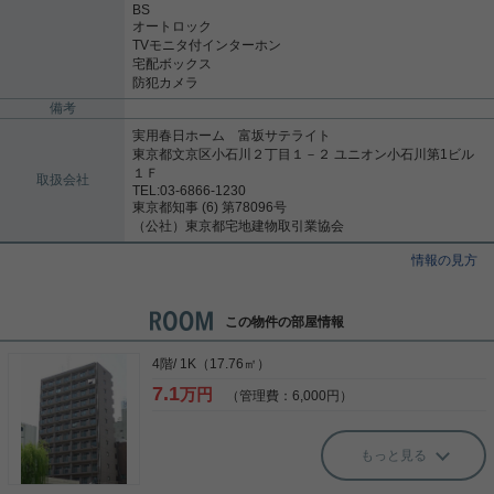
BS
オートロック
TVモニタ付インターホン
宅配ボックス
防犯カメラ
備考
実用春日ホーム 富坂サテライト
東京都文京区小石川２丁目１－２ ユニオン小石川第1ビル
１Ｆ
取扱会社
TEL:03-6866-1230
東京都知事 (6) 第78096号
（公社）東京都宅地建物取引業協会
情報の見方
この物件の部屋情報
4階/ 1K（17.76㎡）
7.1
万円
（管理費：6,000円）
もっと見る