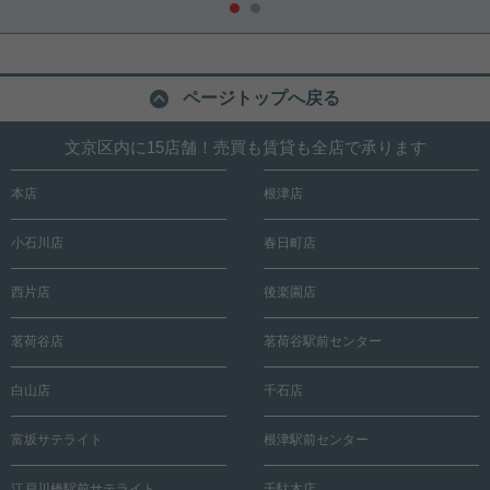
ページトップへ戻る
文京区内に15店舗！売買も賃貸も全店で承ります
本店
根津店
小石川店
春日町店
西片店
後楽園店
茗荷谷店
茗荷谷駅前センター
白山店
千石店
富坂サテライト
根津駅前センター
江戸川橋駅前サテライト
千駄木店