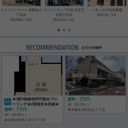
ファミリーマート 本駒込六
ローソンストア100 文京千
ベネッセ千石保育園
丁目店
石四丁目店
約27m／1分
約208m／3分
約122m／2分
おすすめ物件
7
★2駅4路線地用可能★フロ
賃料：
万円
ーリング★2面採光★収納★
1K（20.25㎡）
7
賃料：
万円
東京都文京区白山１丁目
1R（16.50㎡）
東京都文京区小石川２丁目