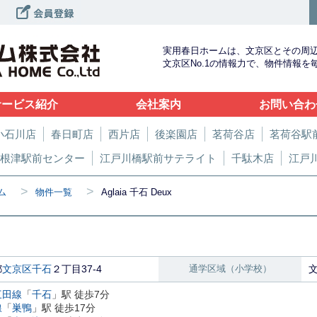
実用春日ホームは、文京区とその周
文京区No.1の情報力で、物件情報
サービス紹介
会社案内
お問い合わ
小石川店
春日町店
西片店
後楽園店
茗荷谷店
茗荷谷駅
根津駅前センター
江戸川橋駅前サテライト
千駄木店
江戸
>
>
ム
物件一覧
Aglaia 千石 Deux
都
文京区
千石
２丁目37-4
通学区域（小学校）
三田線
「
千石
」駅 徒歩7分
線
「
巣鴨
」駅 徒歩17分