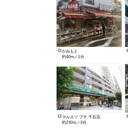
かみもと
約40m／1分
マルエツ プチ 千石店
約230m／3分