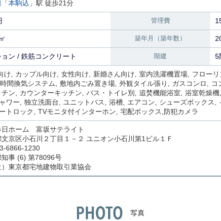
線
「
本駒込
」駅 徒歩21分
円
管理費
1
7㎡
築年月（築年数）
2
ョン / 鉄筋コンクリート
階建
5
向け
カップル向け
女性向け
新婚さん向け
室内洗濯機置場
フローリ
4時間換気システム
敷地内ごみ置き場
外観タイル張り
ガスコンロ
コ
ッチン
カウンターキッチン
バス・トイレ別
追焚機能浴室
浴室乾燥機
ャワー
独立洗面台
ユニットバス
浴槽
エアコン
シューズボックス
ートロック
TVモニタ付インターホン
宅配ボックス
防犯カメラ
春日ホーム 富坂サテライト
都文京区小石川２丁目１－２ ユニオン小石川第1ビル１Ｆ
3-6866-1230
事 (6) 第78096号
社）東京都宅地建物取引業協会