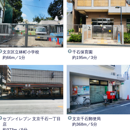
文京区立林町小学校
千石保育園
約66m／1分
約195m／3分
セブンイレブン 文京千石一丁目
文京千石郵便局
店
約368m／5分
約373m／5分