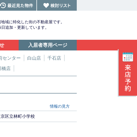
辺地域に特化した街の不動産屋です。
を毎日追加・更新しています。
せ
入居者専用ページ
前センター
白山店
千石店
川橋店
情報の見方
文京区立林町小学校