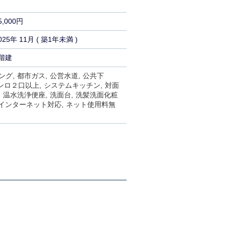
5,000円
025年 11月 ( 築1年未満 )
階建
ング
都市ガス
公営水道
公共下
ンロ２口以上
システムキッチン
対面
温水洗浄便座
洗面台
洗髪洗面化粧
インターネット対応
ネット使用料無