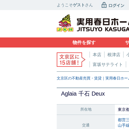
ようこそ
ゲスト
さん
物件を探す
本店
根津店
富坂サテライト
文京区の不動産売買・賃貸｜実用春日ホー
Aglaia 千石 Deux
所在地
東京
都営
交通
山手