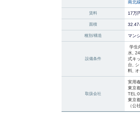
南北
賃料
17万
面積
32.4
種別/構造
マンシ
学生
水
2
設備条件
式キ
台
シ
料
オ
実用
東京
取扱会社
TEL:0
東京都知
（公