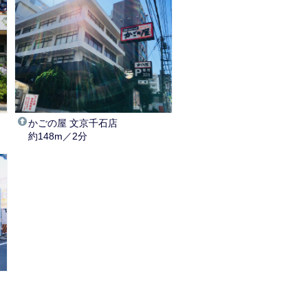
かごの屋 文京千石店
約148m／2分