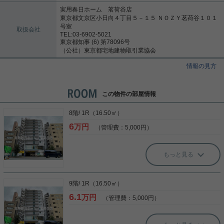
実用春日ホーム 茗荷谷店
東京都文京区小日向４丁目５－１５ ＮＯＺＹ茗荷谷１０１
号室
取扱会社
TEL:03-6902-5021
東京都知事 (6) 第78096号
（公社）東京都宅地建物取引業協会
情報の見方
この物件の部屋情報
8階/ 1R（16.50㎡）
6
万円
（管理費：5,000円）
もっと見る
9階/ 1R（16.50㎡）
6.1
万円
（管理費：5,000円）