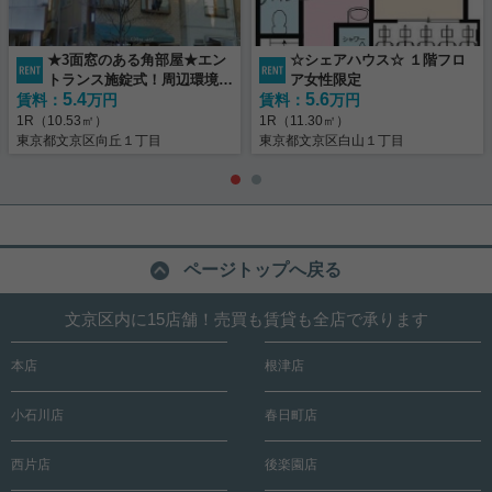
★3面窓のある角部屋★エン
☆シェアハウス☆ １階フロ
トランス施錠式！周辺環境良
ア女性限定
5.4
5.6
賃料：
好物件♪
万円
賃料：
万円
1R（10.53㎡）
1R（11.30㎡）
東京都文京区向丘１丁目
東京都文京区白山１丁目
ページトップへ戻る
文京区内に15店舗！売買も賃貸も全店で承ります
本店
根津店
小石川店
春日町店
西片店
後楽園店