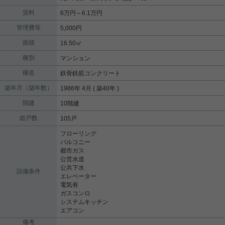
賃料
6万円～6.1万円
管理費等
5,000円
面積
16.50㎡
種別
マンション
構造
鉄骨鉄筋コンクリート
築年月（築年数）
1986年 4月 ( 築40年 )
階建
10階建
総戸数
105戸
フローリング
バルコニー
都市ガス
公営水道
公共下水
設備条件
エレベーター
電気有
ガスコンロ
システムキッチン
エアコン
備考