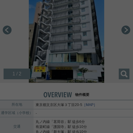
1 / 2
物件概要
所在地
東京都
文京区
大塚
３丁目20-5
［MAP］
通学区域（小学校）
-
丸ノ内線
「
茗荷谷
」駅 徒歩6分
交通
有楽町線
「
護国寺
」駅 徒歩10分
丸ノ内線
「
新大塚
」駅 徒歩10分