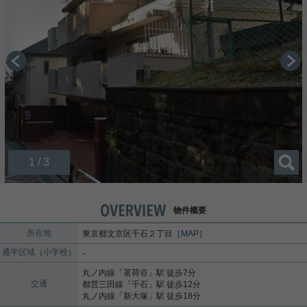
1 / 3
物件概要
所在地
東京都
文京区
千石
２丁目
［MAP］
通学区域（小学校）
-
丸ノ内線
「
茗荷谷
」駅 徒歩7分
交通
都営三田線
「
千石
」駅 徒歩12分
丸ノ内線
「
新大塚
」駅 徒歩18分