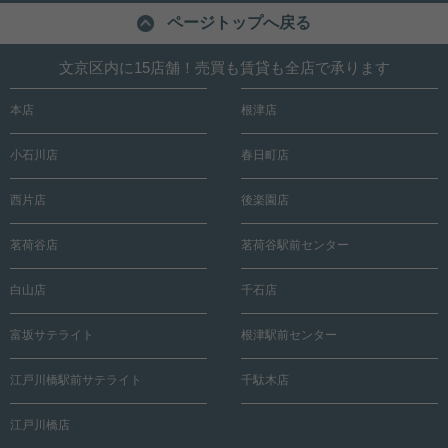
ページトップへ戻る
文京区内に15店舗！売買も賃貸も全店で承ります
本店
根津店
小石川店
春日町店
西片店
後楽園店
茗荷谷店
茗荷谷駅前センター
白山店
千石店
富坂サテライト
根津駅前センター
江戸川橋駅前サテライト
千駄木店
江戸川橋店