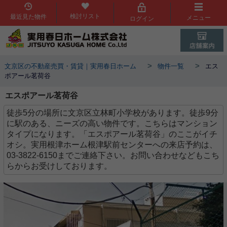
検討リスト
最近見た物件
メニュー
ログイン
>
>
文京区の不動産売買・賃貸｜実用春日ホーム
物件一覧
エス
ポアール茗荷谷
エスポアール茗荷谷
徒歩5分の場所に文京区立林町小学校があります。徒歩9分
に駅のある、ニーズの高い物件です。こちらはマンション
タイプになります。「エスポアール茗荷谷」のここがイチ
オシ。実用根津ホーム根津駅前センターへの来店予約は、
03-3822-6150までご連絡下さい。お問い合わせなどもこち
らからお受けしております。