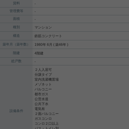
賃料
-
管理費等
-
面積
-
種別
マンション
構造
鉄筋コンクリート
築年月（築年数）
1980年 6月 ( 築46年 )
階建
4階建
総戸数
-
２人入居可
分譲タイプ
室内洗濯機置場
メゾネット
バルコニー
都市ガス
公営水道
公共下水
電気有
設備条件
２面バルコニー
ガスコンロ
コンロ２口以上
バス・トイレ別