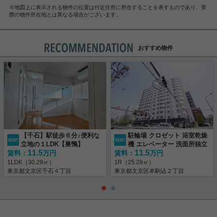
※地図上に表示される物件の位置は付近住所に所在することを表すものであり、実
際の物件所在地とは異なる場合がございます。
おすすめ物件
【千石】駅徒歩６分♪便利な
駐輪場 クロゼット 浴室乾燥
立地の１LDK【巣鴨】
機 エレベーター 洗面所独立
11.5
11.5
賃料：
万円
賃料：
万円
1LDK（30.29㎡）
1R（25.28㎡）
東京都文京区千石４丁目
東京都文京区本駒込２丁目