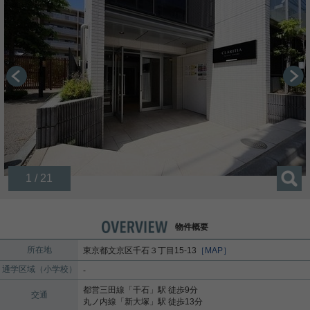
1 / 21
物件概要
所在地
東京都
文京区
千石
３丁目15-13
［MAP］
通学区域（小学校）
-
都営三田線
「
千石
」駅 徒歩9分
交通
丸ノ内線
「
新大塚
」駅 徒歩13分