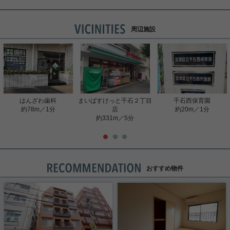
周辺施設
はんざわ歯科
まいばすけっと千石２丁目
千石西保育園
約78m／1分
店
約20m／1分
約331m／5分
おすすめ物件