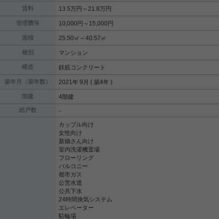
賃料
13.5万円～21.8万円
管理費等
10,000円～15,000円
面積
25.50㎡～40.57㎡
種別
マンション
構造
鉄筋コンクリート
築年月（築年数）
2021年 9月 ( 築4年 )
階建
4階建
総戸数
-
カップル向け
女性向け
新婚さん向け
室内洗濯機置場
フローリング
バルコニー
都市ガス
公営水道
公共下水
24時間換気システム
エレベーター
駐輪場