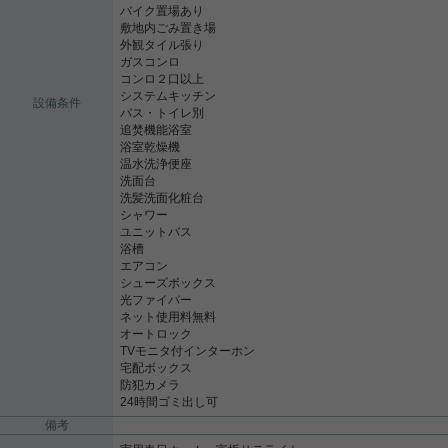
バイク置場あり
敷地内ごみ置き場
外観タイル張り
ガスコンロ
コンロ２口以上
システムキッチン
設備条件
バス・トイレ別
追焚機能浴室
浴室乾燥機
温水洗浄便座
洗面台
洗髪洗面化粧台
シャワー
ユニットバス
浴槽
エアコン
シューズボックス
光ファイバー
ネット使用料無料
オートロック
TVモニタ付インターホン
宅配ボックス
防犯カメラ
24時間ゴミ出し可
備考