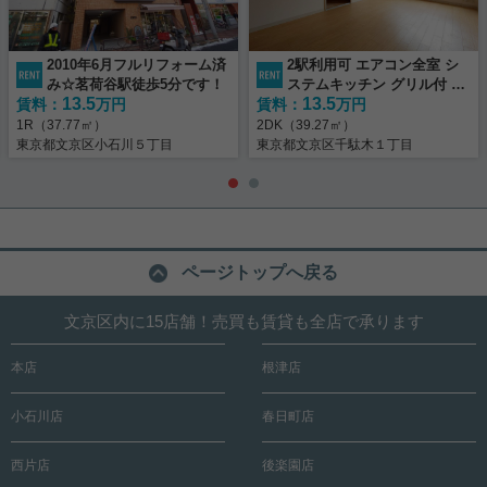
2010年6月フルリフォーム済
2駅利用可 エアコン全室 シ
み☆茗荷谷駅徒歩5分です！
ステムキッチン グリル付 バ
13.5
13.5
賃料：
万円
賃料：
ルコニー
万円
1R（37.77㎡）
2DK（39.27㎡）
東京都文京区小石川５丁目
東京都文京区千駄木１丁目
ページトップへ戻る
文京区内に15店舗！売買も賃貸も全店で承ります
本店
根津店
小石川店
春日町店
西片店
後楽園店