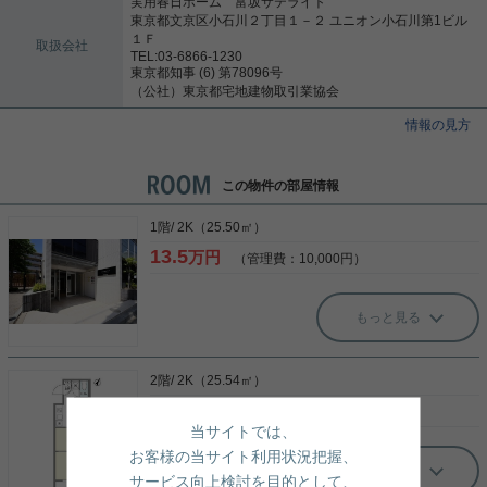
実用春日ホーム 富坂サテライト
東京都文京区小石川２丁目１－２ ユニオン小石川第1ビル
１Ｆ
取扱会社
TEL:03-6866-1230
東京都知事 (6) 第78096号
（公社）東京都宅地建物取引業協会
情報の見方
この物件の部屋情報
1階/ 2K（25.50㎡）
13.5
万円
（管理費：10,000円）
もっと見る
2階/ 2K（25.54㎡）
13.7
万円
（管理費：10,000円）
当サイトでは、
お客様の当サイト利用状況把握、
もっと見る
サービス向上検討を目的として、