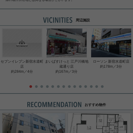
周辺施設
セブンイレブン新宿水道町
まいばすけっと 江戸川橋地
ローソン 新宿水道町店
店
蔵通り店
約178m／3分
約284m／4分
約167m／3分
おすすめ物件