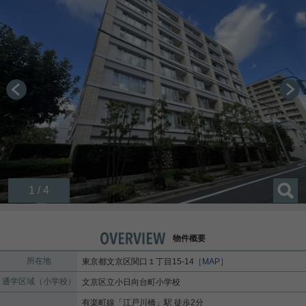
1 / 4
物件概要
所在地
東京都
文京区
関口
１丁目15-14
［MAP］
通学区域（小学校）
文京区立小日向台町小学校
有楽町線
「
江戸川橋
」駅 徒歩2分