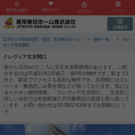
検討リスト
最近見た物件
メニュー
ログイン
>
>
文京区の不動産売買・賃貸｜実用春日ホーム
物件一覧
クレ
ヴィア文京関口
クレヴィア文京関口
家から313mのところに文京水道郵便局があります。ご紹
介するのは平成31年2月竣工・築5年の物件です。駅まで2
分と、駅近でアクセスも良好な物件です。共用部にはエレ
ベータ・敷地内ごみ置き場などが揃っております。気にな
るイチオシ物件情報：「クレヴィア文京関口」。文京区に
詳しい当社では有楽町線江戸川橋周辺の賃貸も取り扱って
います。お問い合わせは03-3822-6150までお気軽にどう
ぞ。