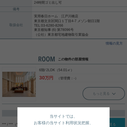
24時間ゴミ出し可
備考
実用春日ホーム 江戸川橋店
東京都文京区関口１丁目4-7 メゾン朝日1階
取扱会社
TEL:03-6280-8266
東京都知事 (6) 第78096号
（公社）東京都宅地建物取引業協会
情報の見方
この物件の部屋情報
6階/ 2LDK（54.01㎡）
30
万円
（管理費：-）
もっと見る
過去に掲載したお部屋
当サイトでは、
お客様の当サイト利用状況把握、
*** / ***（***）
詳細を見る