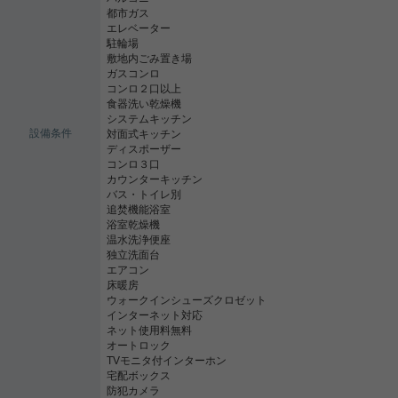
都市ガス
エレベーター
駐輪場
敷地内ごみ置き場
ガスコンロ
コンロ２口以上
食器洗い乾燥機
システムキッチン
設備条件
対面式キッチン
ディスポーザー
コンロ３口
カウンターキッチン
バス・トイレ別
追焚機能浴室
浴室乾燥機
温水洗浄便座
独立洗面台
エアコン
床暖房
ウォークインシューズクロゼット
インターネット対応
ネット使用料無料
オートロック
TVモニタ付インターホン
宅配ボックス
防犯カメラ