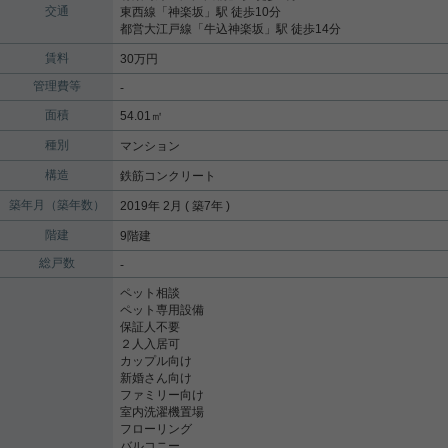
交通
東西線
「
神楽坂
」駅 徒歩10分
都営大江戸線
「
牛込神楽坂
」駅 徒歩14分
賃料
30万円
管理費等
-
面積
54.01㎡
種別
マンション
構造
鉄筋コンクリート
築年月（築年数）
2019年 2月 ( 築7年 )
階建
9階建
総戸数
-
ペット相談
ペット専用設備
保証人不要
２人入居可
カップル向け
新婚さん向け
ファミリー向け
室内洗濯機置場
フローリング
バルコニー