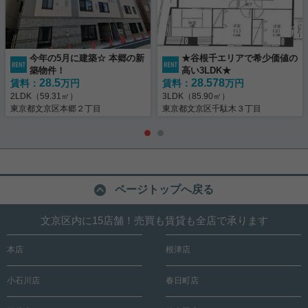
今年の5月に建築☆ 本郷の新
★谷根千エリアで希少価値の
築物件！
高い3LDK★
28.5
28.578
賃料：
万円
賃料：
万円
2LDK（59.31㎡）
3LDK（85.90㎡）
東京都文京区本郷２丁目
東京都文京区千駄木３丁目
ページトップへ戻る
文京区内に15店舗！売買も賃貸も全店で承ります
本店
根津店
小石川店
春日町店