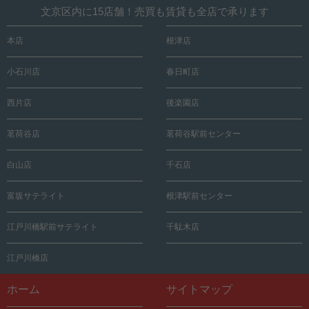
文京区内に15店舗！売買も賃貸も全店で承ります
本店
根津店
小石川店
春日町店
西片店
後楽園店
茗荷谷店
茗荷谷駅前センター
白山店
千石店
富坂サテライト
根津駅前センター
江戸川橋駅前サテライト
千駄木店
江戸川橋店
ホーム
サイトマップ