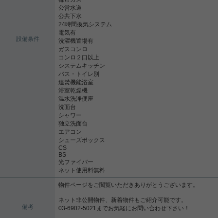
公営水道
公共下水
24時間換気システム
電気有
設備条件
洗濯機置場有
ガスコンロ
コンロ２口以上
システムキッチン
バス・トイレ別
追焚機能浴室
浴室乾燥機
温水洗浄便座
洗面台
シャワー
独立洗面台
エアコン
シューズボックス
CS
BS
光ファイバー
ネット使用料無料
物件ページをご閲覧いただきありがとうございます。
ネット非公開物件、新着物件もご紹介可能です。
備考
03-6902-5021までお気軽にお問い合わせ下さい！