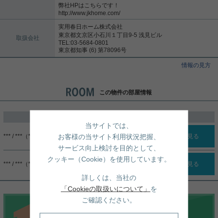
弊社HPはこちらです！
http://www.jkhome.com/
実用春日ホーム株式会社
東京都文京区小石川１丁目9-5 浅見ビル
取扱会社
TEL:03-5684-0801
東京都知事 (6) 第78096号
情報の見方
この物件の部屋情報
過去に掲載したお部屋
当サイトでは、
お客様の当サイト利用状況把握、
*** / ***（***）
詳細を見る
サービス向上検討を目的として、
クッキー（Cookie）を使用しています。
*** / ***（***）
詳細を見る
詳しくは、当社の
「Cookieの取扱いについて」
を
ご確認ください。