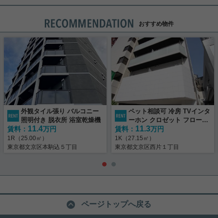
おすすめ物件
外観タイル張り バルコニー
ペット相談可 冷房 TVインタ
照明付き 脱衣所 浴室乾燥機
ーホン クロゼット フローリ
11.4
11.3
賃料：
万円
賃料：
ング
万円
1R（25.00㎡）
1K（27.15㎡）
東京都文京区本駒込５丁目
東京都文京区西片１丁目
ページトップへ戻る