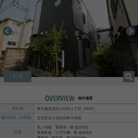
1 / 2
物件概要
所在地
東京都
文京区
小日向
１丁目
［MAP］
通学区域（小学校）
文京区立小日向台町小学校
丸ノ内線
「
茗荷谷
」駅 徒歩5分
交通
有楽町線
「
江戸川橋
」駅 徒歩9分
東西線
「
神楽坂
」駅 徒歩18分