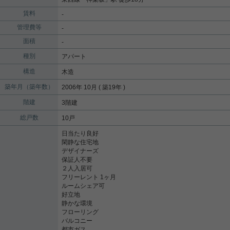
賃料
-
管理費等
-
面積
-
種別
アパート
構造
木造
築年月（築年数）
2006年 10月 ( 築19年 )
階建
3階建
総戸数
10戸
日当たり良好
閑静な住宅地
デザイナーズ
保証人不要
２人入居可
フリーレント 1ヶ月
ルームシェア可
好立地
静かな環境
フローリング
バルコニー
都市ガス