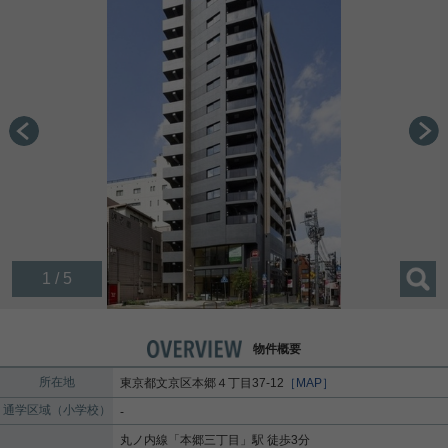
1 / 5
物件概要
所在地
東京都
文京区
本郷
４丁目37-12
［MAP］
通学区域（小学校）
-
丸ノ内線
「
本郷三丁目
」駅 徒歩3分