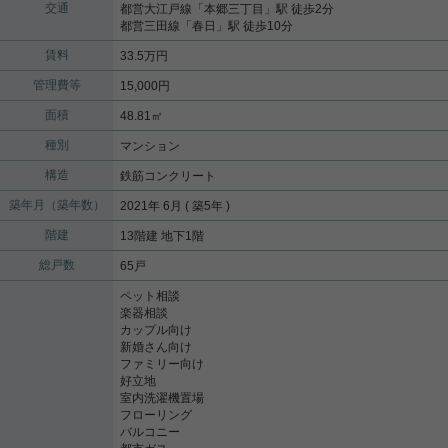
交通
都営大江戸線
「
本郷三丁目
」駅 徒歩2分
都営三田線
「
春日
」駅 徒歩10分
賃料
33.5万円
管理費等
15,000円
面積
48.81㎡
種別
マンション
構造
鉄筋コンクリート
築年月（築年数）
2021年 6月 ( 築5年 )
階建
13階建 地下1階
総戸数
65戸
ペット相談
楽器相談
カップル向け
新婚さん向け
ファミリー向け
好立地
室内洗濯機置場
フローリング
バルコニー