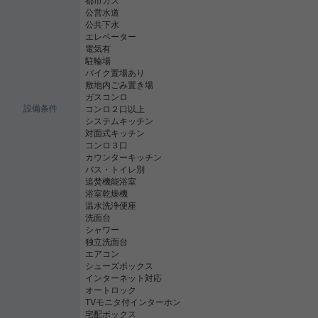
都市ガス
公営水道
公共下水
エレベーター
電気有
駐輪場
バイク置場あり
敷地内ごみ置き場
ガスコンロ
設備条件
コンロ２口以上
システムキッチン
対面式キッチン
コンロ３口
カウンターキッチン
バス・トイレ別
追焚機能浴室
浴室乾燥機
温水洗浄便座
洗面台
シャワー
独立洗面台
エアコン
シューズボックス
インターネット対応
オートロック
TVモニタ付インターホン
宅配ボックス