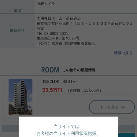
防犯カメラ
備考
実用春日ホーム 茗荷谷店
東京都文京区小日向４丁目５－１５ ＮＯＺＹ茗荷谷１０１
号室
取扱会社
TEL:03-6902-5021
東京都知事 (6) 第78096号
（公社）東京都宅地建物取引業協会
情報の見方
この物件の部屋情報
4階/ 2LDK（48.81㎡）
33.5
万円
（管理費：15,000円）
もっと見る
当サイトでは、
過去に掲載したお部屋
お客様の当サイト利用状況把握、