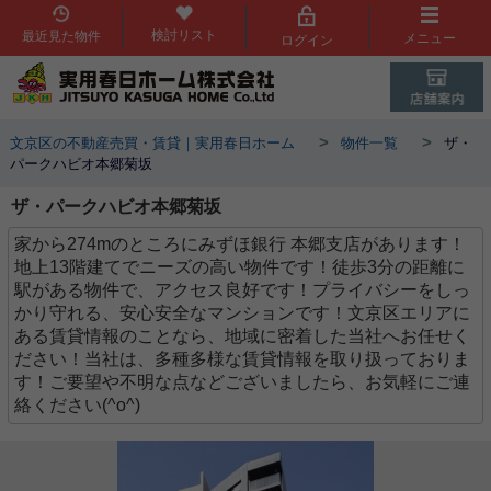
検討リスト
最近見た物件
メニュー
ログイン
>
>
文京区の不動産売買・賃貸｜実用春日ホーム
物件一覧
ザ・
パークハビオ本郷菊坂
ザ・パークハビオ本郷菊坂
家から274mのところにみずほ銀行 本郷支店があります！
地上13階建てでニーズの高い物件です！徒歩3分の距離に
駅がある物件で、アクセス良好です！プライバシーをしっ
かり守れる、安心安全なマンションです！文京区エリアに
ある賃貸情報のことなら、地域に密着した当社へお任せく
ださい！当社は、多種多様な賃貸情報を取り扱っておりま
す！ご要望や不明な点などございましたら、お気軽にご連
絡ください(^o^)