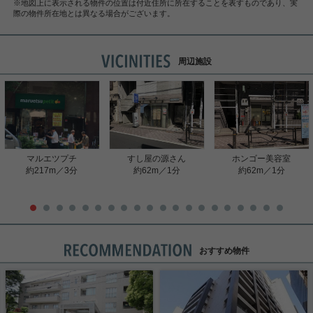
※地図上に表示される物件の位置は付近住所に所在することを表すものであり、実
際の物件所在地とは異なる場合がございます。
周辺施設
マルエツプチ
すし屋の源さん
ホンゴー美容室
約217m／3分
約62m／1分
約62m／1分
おすすめ物件