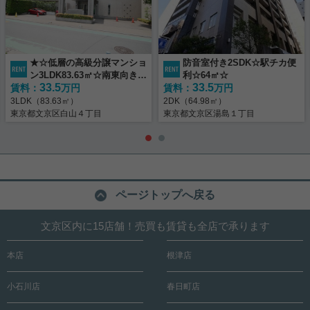
★☆低層の高級分譲マンショ
防音室付き2SDK☆駅チカ便
ン3LDK83.63㎡☆南東向き☆
利☆64㎡☆
33.5
33.5
賃料：
定期借家5年☆★
万円
賃料：
万円
3LDK（83.63㎡）
2DK（64.98㎡）
東京都文京区白山４丁目
東京都文京区湯島１丁目
ページトップへ戻る
文京区内に15店舗！売買も賃貸も全店で承ります
本店
根津店
小石川店
春日町店